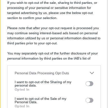
If you wish to opt-out of the sale, sharing to third parties, or
NEUROPOLITICA
processing of your personal or sensitive information for
targeted advertising by us, please use the below opt-out
section to confirm your selection.
di Maylyn Lopez
Please note that after your opt-out request is processed you
may continue seeing interest-based ads based on personal
information utilized by us or personal information disclosed to
third parties prior to your opt-out.
You may separately opt-out of the further disclosure of your
personal information by third parties on the IAB’s list of
Neuropolitica di un'aggressione:
downstream participants.
Quando il controllo delle menti
prepara quello delle risorse
Personal Data Processing Opt Outs
This information may also be disclosed by us to third parties
on the IAB’s List of Downstream Participants that may further
I want to opt-out of the Sharing of my
disclose it to other third parties.
personal data.
Opted In
Please note that this website/app uses one or more Google
IL
DISSENZIENTE
services and may gather and store information including but
I want to opt-out of the Sale of my
Personal Data.
not limited to your visit or usage behaviour. You may click to
Opted In
grant or deny consent to Google and its third-party tags to