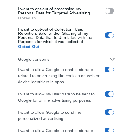
di Antonio Di Siena
use your data for below specified purposes in below Google
I want to opt-out of processing my
consent section.
Personal Data for Targeted Advertising.
Opted In
I want to opt-out of Collection, Use,
Retention, Sale, and/or Sharing of my
La mappa di Eurostat che smonta tutte
Personal Data that Is Unrelated with the
le storielle che vi raccontano sul
Purposes for which it was collected.
Opted Out
turismo di massa
Google consents
I want to allow Google to enable storage
UNA
FINESTRA
APERTA
related to advertising like cookies on web or
device identifiers in apps.
Una finestra aperta
I want to allow my user data to be sent to
Google for online advertising purposes.
I want to allow Google to send me
personalized advertising.
La governance cinese vista dai
rappresentanti italiani e la visione
I want to allow Google to enable storage