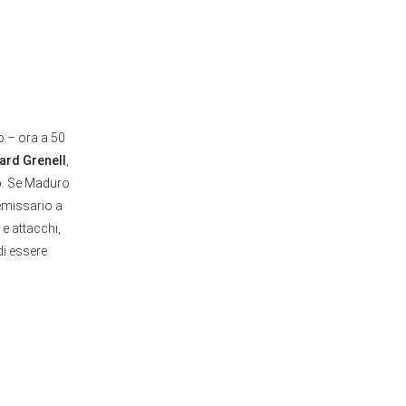
o – ora a 50
ard Grenell
,
o
. Se Maduro
emissario a
 e attacchi,
di essere