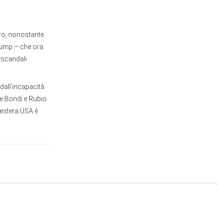
ro, nonostante
Trump – che ora
 scandali
dall’incapacità
re Bondi e Rubio
a estera USA è