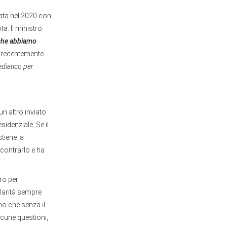
ziata nel 2020 con
ta. Il ministro
a che abbiamo
o recentemente
diatico per
n altro inviato
idenziale. Se il
tiene la
contrarlo e ha
uro per
olarità sempre
o che senza il
lcune questioni,