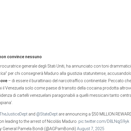
e non convince nessuno
ocuratrice generale degli Stati Uniti, ha annunciato con toni drammatic
ica
” per chi consegnerà Maduro alla giustizia statunitense, accusandol
rove
– di essere il burattinaio del narcotraffico continentale. Peccato che
hi il Venezuela solo come paese di transito della cocaina prodotta altrov
idenza di cartelli venezuelani paragonabili a quelli messicani tanto central
piana’.
heJusticeDept
and
@StateDept
are announcing a $50 MILLION REWARD
on leading to the arrest of Nicolás Maduro.
pic.twitter.com/D8LNqjS9yk
ey General Pamela Bondi (@AGPamBondi)
August 7, 2025