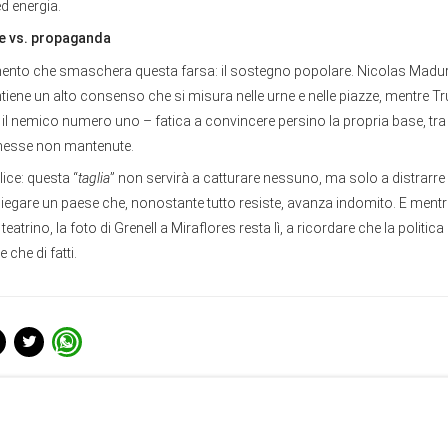
d energia.
le vs. propaganda
emento che smaschera questa farsa: il sostegno popolare. Nicolas Madu
antiene un alto consenso che si misura nelle urne e nelle piazze, mentre 
il nemico numero uno – fatica a convincere persino la propria base, tra
omesse non mantenute.
lice: questa “
taglia
” non servirà a catturare nessuno, ma solo a distrarre 
piegare un paese che, nonostante tutto resiste, avanza indomito. E ment
o teatrino, la foto di Grenell a Miraflores resta lì, a ricordare che la politic
e che di fatti.
centi da MondiSud