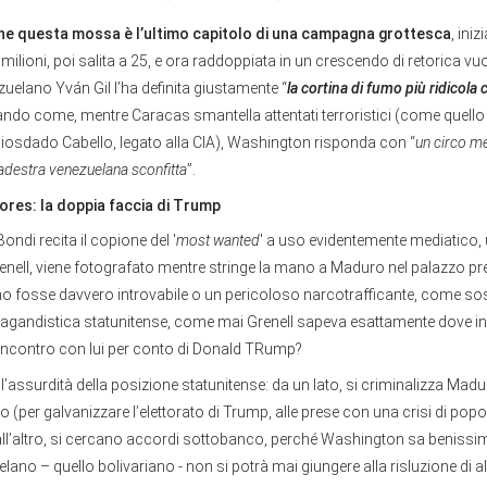
che questa mossa è l’ultimo capitolo di una campagna grottesca
, ini
milioni, poi salita a 25, e ora raddoppiata in un crescendo di retorica vuo
ezuelano Yván Gil l’ha definita giustamente “
la cortina di fumo più ridicol
eando come, mentre Caracas smantella attentati terroristici (come quell
iosdado Cabello, legato alla CIA), Washington risponda con “
un circo me
adestra venezuelana sconfitta
”.
lores: la doppia faccia di Trump
ondi recita il copione del '
most wanted
' a uso evidentemente mediatico, u
nell, viene fotografato mentre stringe la mano a Maduro nel palazzo pres
no fosse davvero introvabile o un pericoloso narcotrafficante, come sos
agandistica statunitense, come mai Grenell sapeva esattamente dove in
incontro con lui per conto di Donald TRump?
a l’assurdità della posizione statunitense: da un lato, si criminalizza Mad
(per galvanizzare l’elettorato di Trump, alle prese con una crisi di pop
all’altro, si cercano accordi sottobanco, perché Washington sa benissim
ano – quello bolivariano - non si potrà mai giungere alla risluzione di a