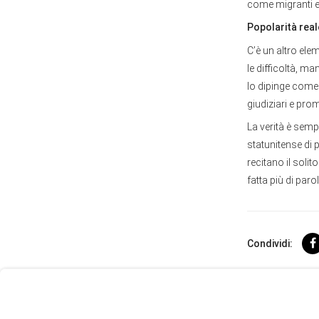
come migranti e
Popolarità rea
C’è un altro el
le difficoltà, m
lo dipinge come 
giudiziari e pr
La verità è semp
statunitense di 
recitano il solit
fatta più di parol
User
Consent
Condividi:
Prompt
Focus
Prompt
Le più re