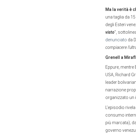
Ma la verità è 
una taglia da 15 
degli Esteri ven
visto
”, sottolin
denunciato
da D
compiacere l’ultr
Grenell a Miraf
Eppure, mentre B
USA, Richard Gre
leader bolivaria
narrazione prop
organizzato un 
L’episodio rivel
consumo interno 
più marcata); d
governo venezuel