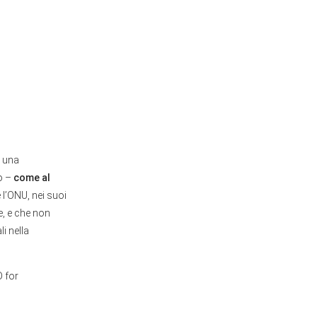
i una
o –
come al
 l’ONU, nei suoi
e, e che non
i nella
 for