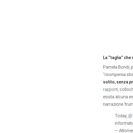
La “taglia” ch
Pamela Bondi, pr
“
ricompensa stor
solito, senza p
rapporti
, colloc
esista alcuna ev
narrazione ‘trum
Today,
@T
informati
— Attorn