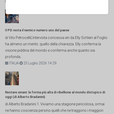
09 Luglio 2026 17:00
Il PD resta il nemico numero uno del paese
di Vito PetrocelliL’intervista concessa ieri da Elly Schlein al Foglio
ha almeno un merito: quello della chiarezza. Elly conferma la
visione piddina del mondo e conferma anche quanto sia
profonda...
ITALIA
25 Luglio 2026 14:29
Restare umani: la forma più alta di ribellione al mondo distopico di
oggi (di Alberto Bradanini)
di Alberto Bradanini 1. Viviamo una stagione pericolosa, ormai
ne hanno coscienza persino quelli che ne traggono i maggiori