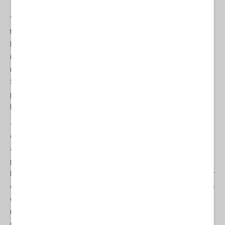
“Due milioni di psicopatici in giro. Il governo taglia sulle terapie”
titola a tutta pagina Il
Fatto Quotidiano
a proposito di Salim el
Koudri che, a Modena, con la sua auto ha intenzionalmente
investito otto persone. Ma davvero ci sono in giro, in Italia, due
milioni di psicopatici? Lo abbiamo chiesto al prof. Fabrizio
Starace, presidente della Società italiana di epidemiologia
psichiatrica, che proprio a Modena, dal 2010 al 2024, ha diretto il
Dipartimento Salute Mentale e Dipendenze Patologiche dell'AUSL.
<<Nel linguaggio comune, lo psicopatico è una sorta di “pazzo
criminale”, un Hannibal Lecter che si diverte andando in giro ad
ammazzare la gente. In realtà non esiste una diagnosi ufficiale di
psicopatia. Il DSM (Diagnostic and Statistical Manual of Mental
Disorders) fa riferimento al disturbo antisociale di personalità per
descrivere i comportamenti di inosservanza e violazione dei diritti
degli altri, l’incapacità di comprenderne le emozioni, l’assenza di
rimorsi. Altro discorso riguarda i milioni di persone che
presentano una condizione di sofferenza psichica o un disturbo