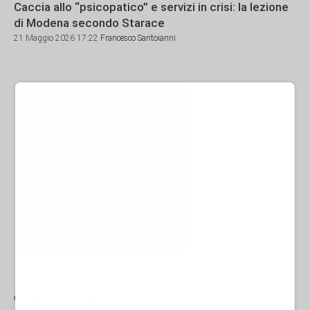
Caccia allo “psicopatico” e servizi in crisi: la lezione
di Modena secondo Starace
21 Maggio 2026 17:22
Francesco Santoianni
Ad
di Francesco Santoianni