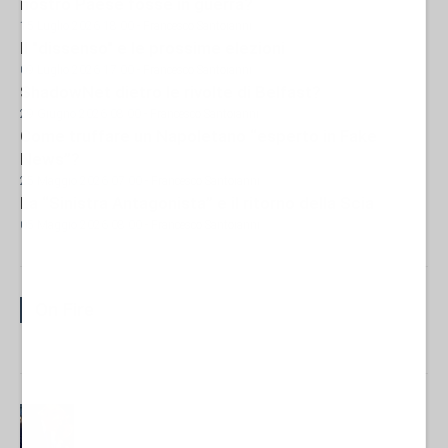
nostro Paese fosse in guerra?
15 Luglio 2026 18:00
- Francesco Santoianni
Il "dissenso" e le prossime elezioni
09 Luglio 2026 17:00
- Francesco Santoianni
ShadowNet dietro le rivolte di Belfast?
29 Giugno 2026 08:00
- Francesco Santoianni
Come truffare un Napoletano “esperto in Fake
News”?
25 Maggio 2026 07:00
- Francesco Santoianni
La “Sinistra Antagonista” e il ritorno della Scia
05 Maggio 2026 08:00
- Francesco Santoianni
On Fire