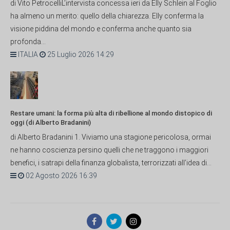
di Vito PetrocelliL’intervista concessa ieri da Elly Schlein al Foglio
ha almeno un merito: quello della chiarezza. Elly conferma la
visione piddina del mondo e conferma anche quanto sia
profonda...
ITALIA
25 Luglio 2026 14:29
Restare umani: la forma più alta di ribellione al mondo distopico di
oggi (di Alberto Bradanini)
di Alberto Bradanini 1. Viviamo una stagione pericolosa, ormai
ne hanno coscienza persino quelli che ne traggono i maggiori
benefici, i satrapi della finanza globalista, terrorizzati all’idea di...
02 Agosto 2026 16:39