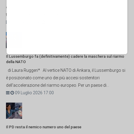
democrazia del mondo, che fa allusioni sessuali persino ai figli,
torna a irridere la presidente del Consiglio italiana,...
NORD-AMERICA
06 Luglio 2026 12:00
Il Lussemburgo fa (definitivamente) cadere la maschera sul riarmo
della NATO
di Laura Ruggeri* Al vertice NATO di Ankara, il Lussemburgo si
è posizionato come uno dei più accesi sostenitori
dell'accelerazione del riarmo europeo. Per un paese di...
09 Luglio 2026 17:00
Il PD resta il nemico numero uno del paese