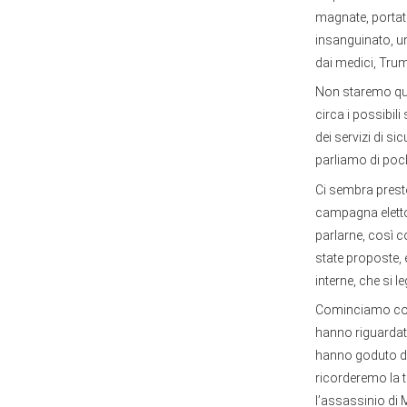
magnate, portato 
insanguinato, un
dai medici, Trump
Non staremo qui a
circa i possibili
dei servizi di s
parliamo di poch
Ci sembra presto
campagna elettor
parlarne, così c
state proposte,
interne, che si 
Cominciamo col d
hanno riguardato
hanno goduto di 
ricorderemo la t
l’assassinio di 