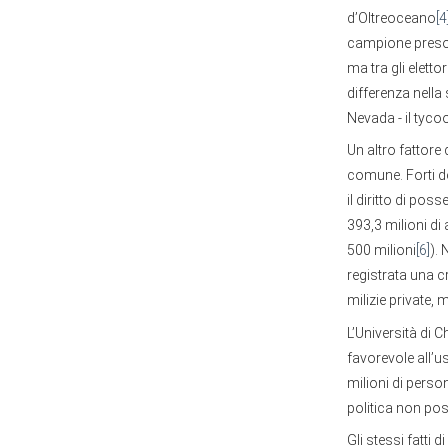
d’Oltreoceano
[4
campione preso 
ma tra gli eletto
differenza nella
Nevada - il tyc
Un altro fattore
comune. Forti d
il diritto di po
393,3 milioni di 
500 milioni
[6]
). 
registrata una 
milizie private, 
L’Università di 
favorevole all’u
milioni di pers
politica non po
Gli stessi fatti 