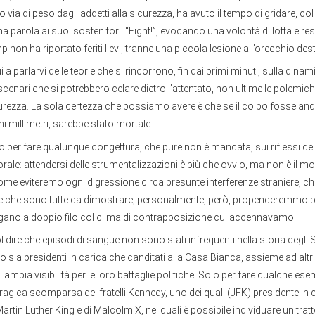
via di peso dagli addetti alla sicurezza, ha avuto il tempo di gridare, col
a parola ai suoi sostenitori: “Fight!”, evocando una volontà di lotta e res
 non ha riportato feriti lievi, tranne una piccola lesione all’orecchio des
 parlarvi delle teorie che si rincorrono, fin dai primi minuti, sulla dinamic
 scenari che si potrebbero celare dietro l’attentato, non ultime le polemich
icurezza. La sola certezza che possiamo avere è che se il colpo fosse an
i millimetri, sarebbe stato mortale.
 per fare qualunque congettura, che pure non è mancata, sui riflessi del
ale: attendersi delle strumentalizzazioni è più che ovvio, ma non è il m
ome eviteremo ogni digressione circa presunte interferenze straniere, c
 e che sono tutte da dimostrare; personalmente, però, propenderemmo p
legano a doppio filo col clima di contrapposizione cui accennavamo.
ire che episodi di sangue non sono stati infrequenti nella storia degli Sta
 sia presidenti in carica che canditati alla Casa Bianca, assieme ad alt
ampia visibilità per le loro battaglie politiche. Solo per fare qualche ese
ragica scomparsa dei fratelli Kennedy, uno dei quali (JFK) presidente in 
Martin Luther King e di Malcolm X, nei quali è possibile individuare un trat