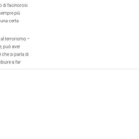
o di facinorosi
e sempre più
o una certa
 al terrorismo –
re, può aver
 che si parla di
ibuire a far
per il momento
e – stando alle
 che rivendicano
a negli Stati
mazia bianca,
i, se non secoli,
bama nel
ani potrebbe