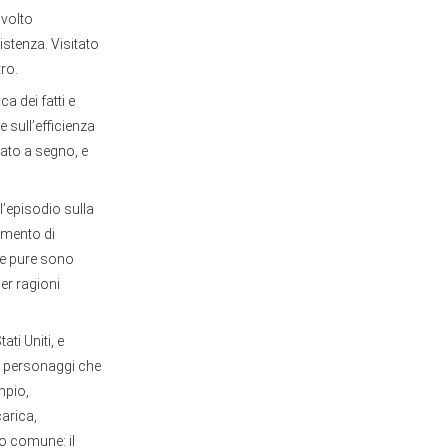
 volto
istenza. Visitato
tro.
a dei fatti e
e sull’efficienza
dato a segno, e
l’episodio sulla
omento di
he pure sono
er ragioni
ti Uniti, e
ri personaggi che
mpio,
carica,
to comune: il