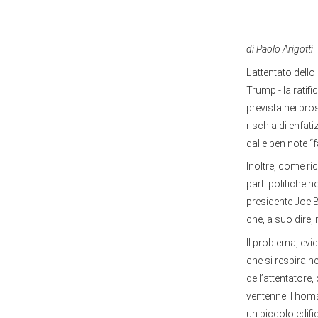
di Paolo Arigotti
L’attentato dell
Trump - la ratif
prevista nei pro
rischia di enfat
dalle ben note “f
Inoltre, come ri
parti politiche 
presidente Joe B
che, a suo dire,
Il problema, evi
che si respira ne
dell’attentatore
ventenne Thomas
un piccolo edifi