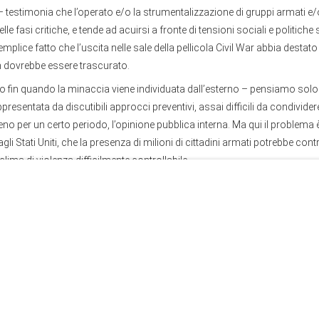
– testimonia che l’operato e/o la strumentalizzazione di gruppi armati e/
le fasi critiche, e tende ad acuirsi a fronte di tensioni sociali e politich
 semplice fatto che l’uscita nelle sale della pellicola Civil War abbia destat
n dovrebbe essere trascurato.
o fin quando la minaccia viene individuata dall’esterno – pensiamo solo
presentata da discutibili approcci preventivi, assai difficili da condivide
o per un certo periodo, l’opinione pubblica interna. Ma qui il problema è
agli Stati Uniti, che la presenza di milioni di cittadini armati potrebbe contr
clima di violenza difficilmente controllabile.
a” è che tra i vari gruppi non esiste un coordinamento nazionale, il che 
 l’ipotesi di un’insurrezione diffusa e generalizzata, ma resta il fatto ch
 Ware, ricercatore presso il Council on Foreign Relations (CFR) – gruppi
nza di tipo locale spesso sono affiliate a un “… terrorismo di estrema destr
 suddiviso in due grandi categorie: una è legata all’ideologia della supre
ie antigovernative. Entrambe si sono sviluppate nel corso di diversi decenn
olidate negli ultimi 15 anni e sono emerse dopo l’elezione di Barack O
 detto che non mancano punti in comune tra i diversi gruppi, che un dom