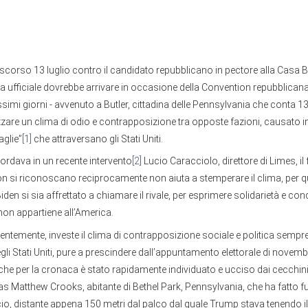
o scorso 13 luglio contro il candidato repubblicano in pectore alla Casa
ica ufficiale dovrebbe arrivare in occasione della Convention repubblican
ssimi giorni - avvenuto a Butler, cittadina delle Pennsylvania che conta 13
izzare un clima di odio e contrapposizione tra opposte fazioni, causato i
aglie”
[1]
che attraversano gli Stati Uniti.
cordava in un recente intervento
[2]
Lucio Caracciolo, direttore di Limes, il 
non si riconoscano reciprocamente non aiuta a stemperare il clima, per q
iden si sia affrettato a chiamare il rivale, per esprimere solidarietà e co
 non appartiene all’America.
dentemente, investe il clima di contrapposizione sociale e politica sempr
gli Stati Uniti, pure a prescindere dall’appuntamento elettorale di novembr
, che per la cronaca è stato rapidamente individuato e ucciso dai cecchini:
 Matthew Crooks, abitante di Bethel Park, Pennsylvania, che ha fatto fu
cio, distante appena 150 metri dal palco dal quale Trump stava tenendo il