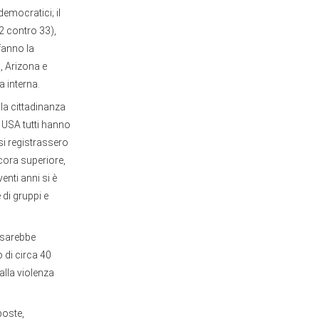
democratici; il
2 contro 33),
 fanno la
, Arizona e
 interna.
lla cittadinanza
 USA tutti hanno
si registrassero
ncora superiore,
enti anni si è
 di gruppi e
i sarebbe
 di circa 40
alla violenza
poste,