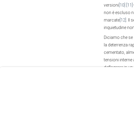
versioni
[10]
[11]
non è escluso nel
marcate
[12]
. Il
inquietudine no
Diciamo che se 
User
la deterrenza rap
Consent
cementato, almen
Prompt
tensioni interne 
Focus
deflagrare in un 
Prompt
La “buona notizi
farebbe escludere
analisi di Jacob
interessi o ista
Uniti può essere
l’altra alle teor
ma si sono cons
2008.”
[13]
. E va