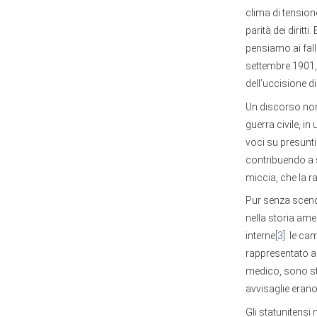
clima di tension
parità dei dirit
pensiamo ai fall
settembre 1901,
dell’uccisione d
Un discorso non 
guerra civile, i
voci su presunti
contribuendo a s
miccia, che la ra
Pur senza scende
nella storia amer
interne
[3]
: le ca
rappresentato al
medico, sono sta
avvisaglie erano
Gli statunitensi