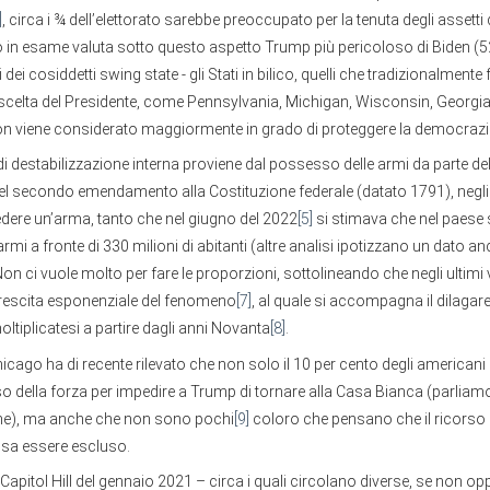
]
, circa i ¾ dell’elettorato sarebbe preoccupato per la tenuta degli assetti 
in esame valuta sotto questo aspetto Trump più pericoloso di Biden (5
ri dei cosiddetti swing state - gli Stati in bilico, quelli che tradizionalmente
 scelta del Presidente, come Pennsylvania, Michigan, Wisconsin, Georgia
oon viene considerato maggiormente in grado di proteggere la democrazia
 di destabilizzazione interna proviene dal possesso delle armi da parte de
el secondo emendamento alla Costituzione federale (datato 1791), negli
ssedere un’arma, tanto che nel giugno del 2022
[5]
si stimava che nel paese 
armi a fronte di 330 milioni di abitanti (altre analisi ipotizzano un dato a
Non ci vuole molto per fare le proporzioni, sottolineando che negli ultimi v
crescita esponenziale del fenomeno
[7]
, al quale si accompagna il dilagare
moltiplicatesi a partire dagli anni Novanta
[8]
.
Chicago ha di recente rilevato che non solo il 10 per cento degli american
so della forza per impedire a Trump di tornare alla Casa Bianca (parliamo
one), ma anche che non sono pochi
[9]
coloro che pensano che il ricorso 
ssa essere escluso.
di Capitol Hill del gennaio 2021 – circa i quali circolano diverse, se non op