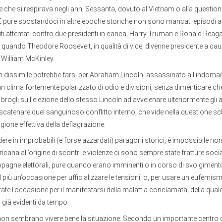
e che si respirava negli anni Sessanta, dovuto al Vietnam o alla questione
ti. E pure spostandoci in altre epoche storiche non sono mancati episodi 
iti attentati contro due presidenti in carica, Harry Truman e Ronald Reaga
 quando Theodore Roosevelt, in qualità di vice, divenne presidente a ca
i William McKinley.
dissimile potrebbe farsi per Abraham Lincoln, assassinato all’indomani 
n un clima fortemente polarizzato di odio e divisioni, senza dimenticare c
 brogli sull’elezione dello stesso Lincoln ad avvelenare ulteriormente gli 
catenare quel sanguinoso conflitto interno, che vide nella questione sch
gione effettiva della deflagrazione.
re in improbabili (e forse azzardati) paragoni storici, è impossibile n
icana all’origine di scontri e violenze ci sono sempre state fratture social
mpagne elettorali, pure quando erano imminenti o in corso di svolgimen
 più un’occasione per ufficializzare le tensioni; o, per usare un eufemism
te l’occasione per il manifestarsi della malattia conclamata, della qual
 già evidenti da tempo.
 non sembrano vivere bene la situazione. Secondo un importante centro d