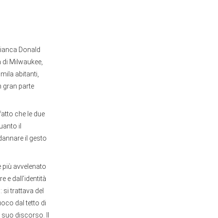
 Bianca Donald
a di Milwaukee,
mila abitanti,
n gran parte
fatto che le due
uanto il
ndannare il gesto
e più avvelenato
e e dall’identità
 si trattava del
oco dal tetto di
 suo discorso. Il