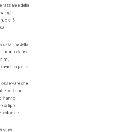
 razziale e della
analoghi:
n, o al 6
usa
della fine della
he furono alcune
animi,
iavistica più la
on osservare che
i e politiche
to, hanno
o di tipo
e sintomi e
i studi