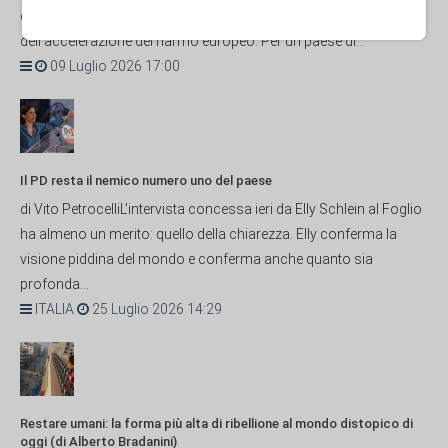
è posizionato come uno dei più accesi sostenitori
dell'accelerazione del riarmo europeo. Per un paese di...
09 Luglio 2026 17:00
Il PD resta il nemico numero uno del paese
di Vito PetrocelliL’intervista concessa ieri da Elly Schlein al Foglio
ha almeno un merito: quello della chiarezza. Elly conferma la
visione piddina del mondo e conferma anche quanto sia
profonda...
ITALIA
25 Luglio 2026 14:29
Restare umani: la forma più alta di ribellione al mondo distopico di
oggi (di Alberto Bradanini)