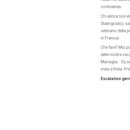
contraerea.
Chi allora non e
Stalingrado), sa
veterano della 
in Francia.
Che fare? Mio pad
delle nostre vac
Marsiglia… Sù sù,
mesi è finita. P
Escalation ger