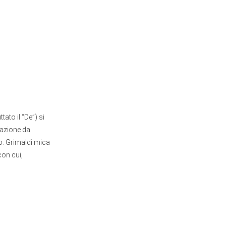
ato il “De”) si
vazione da
to. Grimaldi mica
con cui,