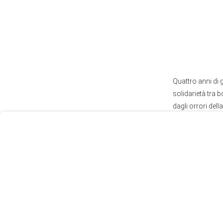
User
Quattro anni di 
Consent
solidarietà tra 
Prompt
dagli orrori dell
Focus
Prompt
autobus pubblico
Francoforte, Co
Di macerie ce ne
far passare per 
grande fiume. Co
sarebbero serviti
Il posto era bell
ho fatto le tre m
del Vallo di Adr