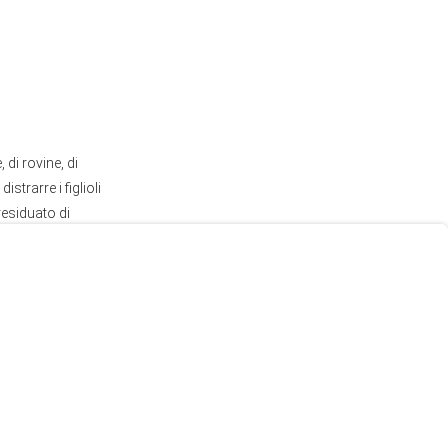
 di rovine, di
trarre i figlioli
residuato di
i Churchill, a
 della Reggia).
liare ortiche da
n pesce dal
 zero. I fucili
 il professore (lì
mani tra i massi