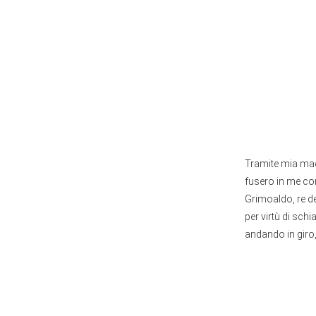
Tramite mia madr
fusero in me con
Grimoaldo, re de
per virtù di schi
andando in giro,