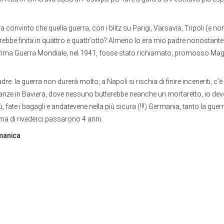
ra convinto che quella guerra, con i blitz su Parigi, Varsavia, Tripoli (e n
rebbe finita in quattro e quattr’otto? Almeno lo era mio padre nonostante
prima Guerra Mondiale, nel 1941, fosse stato richiamato, promosso Mag
re: la guerra non durerà molto, a Napoli si rischia di finire inceneriti, c’
anze in Baviera, dove nessuno butterebbe neanche un mortaretto, io devo
 fate i bagagli e andatevene nella più sicura (!!!) Germania, tanto la guerr
rima di rivederci passarono 4 anni.
manica