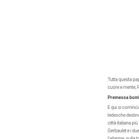
Tutta questa pap
cuore e mente, R
Premessa bomb
E qui si comincia
tedesche destin
città italiana pi
Gerbaulet e i du
l’allarme, sulla 