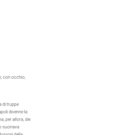
e, con occhio,
a di truppe
poli divenne la
a, per allora, dei
ndo suonava
losioni della