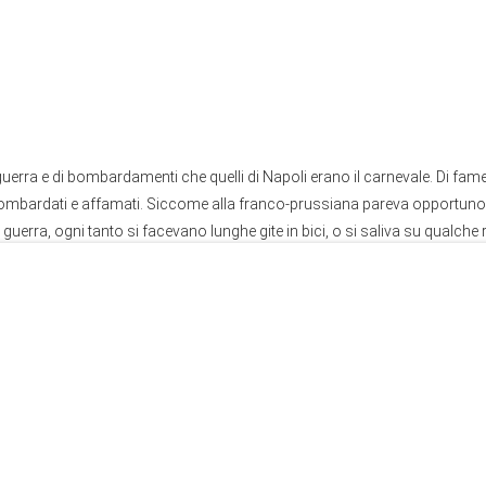
guerra e di bombardamenti che quelli di Napoli erano il carnevale. Di fame,
bombardati e affamati. Siccome alla franco-prussiana pareva opportuno dis
a guerra, ogni tanto si facevano lunghe gite in bici, o si saliva su qualche 
, o di treno, magari merci, e si andava a sfidare i
Lancaster
e gli
Spitfire
d
lonia, Monaco, Wuerzburg (dove non risparmiarono nemmeno il Tiepolo
 siamo risparmiate poche. E di cibo quasi tutto. Si andava per fossi a tag
spinaci, conditi con i resti del surrogato di caffè. Qualcuno rimediava u
nigli a ruba, su nutrivano d’erba. Polli pochi, mancava il mangime. Caccia
 ad altro.
o. Il fiume si attraversava a nuoto, la foresta era grande e ci si andava con
edie inferiori) a dare i nomi agli alberi e agli animali e a cercare cocci ro
iano che passava per la foresta sopra di noi.