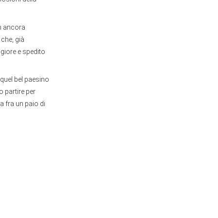
on ancora
 che, già
giore e spedito
è quel bel paesino
 partire per
a fra un paio di