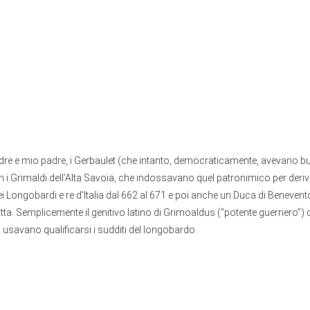
e e mio padre, i Gerbaulet (che intanto, democraticamente, avevano butt
 i Grimaldi dell’Alta Savoia, che indossavano quel patronimico per deri
i Longobardi e re d'Italia dal 662 al 671 e poi anche un Duca di Beneven
atta. Semplicemente il genitivo latino di Grimoaldus (“potente guerriero”) 
 usavano qualificarsi i sudditi del longobardo.