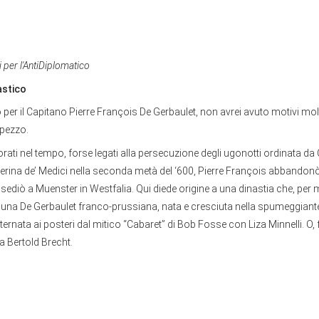
i per l'AntiDiplomatico
astico
per il Capitano Pierre François De Gerbaulet, non avrei avuto motivi mol
 pezzo.
rati nel tempo, forse legati alla persecuzione degli ugonotti ordinata da C
erina de’ Medici nella seconda metà del ‘600, Pierre François abbandonò
sediò a Muenster in Westfalia. Qui diede origine a una dinastia che, per 
una De Gerbaulet franco-prussiana, nata e cresciuta nella spumeggiante
ternata ai posteri dal mitico “Cabaret” di Bob Fosse con Liza Minnelli. O, 
da Bertold Brecht.