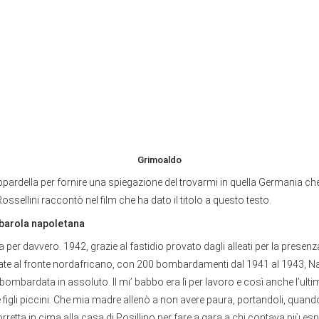
Grimoaldo
pardella per fornire una spiegazione del trovarmi in quella Germania ch
ossellini raccontò nel film che ha dato il titolo a questo testo.
arola napoletana
 per davvero. 1942, grazie al fastidio provato dagli alleati per la presenz
ate al fronte nordafricano, con 200 bombardamenti dal 1941 al 1943, Na
ù bombardata in assoluto. Il mi’ babbo era lì per lavoro e così anche l’ultim
e figli piccini. Che mia madre allenò a non avere paura, portandoli, qua
torretta in cima alla casa di Posillipo per fare a gara a chi contava più esp