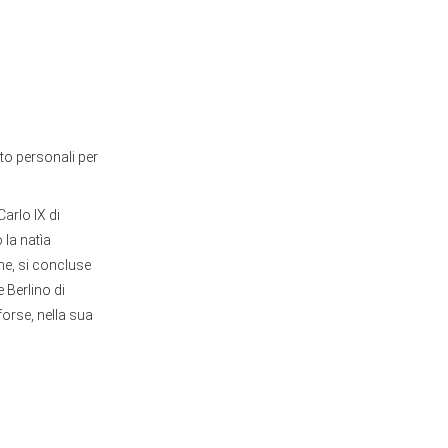
to personali per
arlo IX di
 la natìa
me, si concluse
 Berlino di
forse, nella sua