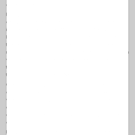
espressioni del dominio globale.
Protagonista, con istruttori USA e finanziamenti sauditi,
dell’aggressione del 2011 delle operazioni militari sul terreno, più
indispensabili delle bombe di Obama, Trump e Netanyahu,
Erdogan aveva saputo ritagliarsi un ruolo decisivo dall’inizio alla
fine. 13 anni dopo, Damasco cadeva sotto l’assalto delle forze
mercenarie Al Qaida-Al Nusra-Isis , rastrellate da turchi e sauditi in
vari paesi musulmani, allevate, addestrate e armate nei campi
turchi e giordani, curate negli ospedali israeliani sul Golan (con
tanto di visita e complimenti di Netanyahu in corsìa).
Questa massa di tagliagole, le cui orripilanti nefandezze ho
conosciuto attraverso i racconti di testimoni, sopravvissuti e i
video che i loro autori giravano, a titolo di intimidazione, ai
cellulari dei cittadini siriani in tutto il paese, è forse, insieme a
quanto si va compiendo dall’IDF a Gaza, il più agghiacciante
esempio di subumanità che si sia mai manifestato.
Erdogan, impadronitosi del governatorato siriano settentrionale