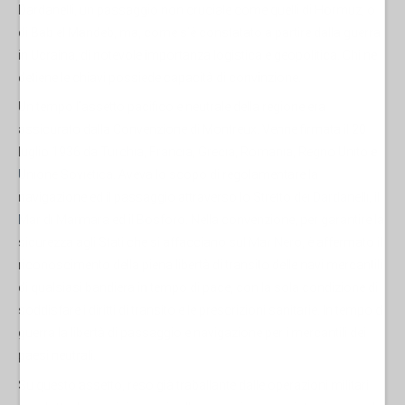
Dardanelli, un passaggio non cruciale come quelli di Hormuz, o
di Bab el Mandeb, ma, come s’è constatato a partire dalla guerra
in Ucraina, di notevole importanza logistica e geopolitica. Chi ne
detiene le chiavi possiede capacità di convinzione.
Un tempo l’assetto pacifico e neutrale della regione era
assicurato dalla Convenzione di Montreux. Venne firmata il 20
luglio
1936
da
Turchia
,
Francia
,
Grecia
,
Romania
,
Regno Unito
e
Unione Sovietica
. Aveva lo scopo di regolamentare la
navigazione ed il passaggio attraverso lo
Stretto dei Dardanelli
, il
Mar di Marmara
ed il
Bosforo
. Nella convenzione, per garantire la
sicurezza agli Stati che si affacciano sul
Mar Nero
, è affermato il
riconoscimento della piena libertà di transito delle navi mercantili
di qualsiasi bandiera in tempo di pace, con la sola condizione di
soddisfare i diritti di transito e le prescrizioni sanitarie. In tempo di
guerra la libertà di passaggio e navigazione per i mercantili dei
paesi neutrali.
Su questo assetto, reso già traballante dalle operazioni militari