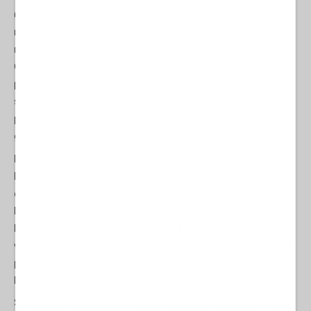
Operazione Inherent Resolve
, una formazione militare
multinazionale, e della
NATO Response Force
, forza di risposta
rapida della NATO. Ora, con l’installazione ad Adana del Quartier
Generale del Corpo Multinazionale NATO (MNC-TUR), fatto
passare per risposta alla “minaccia iraniana”, ma realizzato a
seguito dell’operazione “Alluvione di Al Aqsa” del 7 ottobre 23, si
perfeziona il processo di integrazione turca nella strategia di
guerra a 360 gradi di Israele.
Di questo Quartier Generale è programmata nello Stretto dei
Dardanelli, ad Anadolu Kavagi Beykoz, località all’imboccatura
del Mar Nero, una componente del Comando Marittimo della
NATO. Per questa violazione NATO della Convenzione di
Montreux i turchi avevano presentato il pretesto delle mine
vaganti seminate dalla guerra in Ucraina, ignorando il precedente
provvedimento, del 1.luglio 2024, concordato tra Turchia,
Romania, Bulgaria, per una soluzione regionale del problema.
Si tratta di un cambiamento storico. La creazione di una Forza