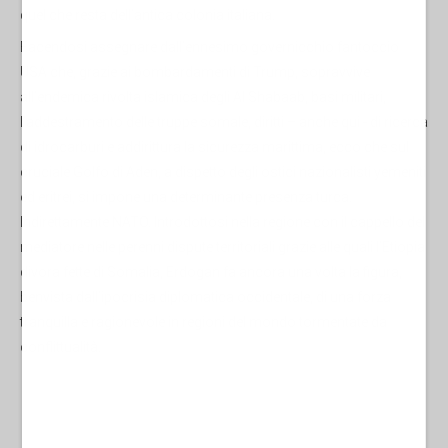
quel che resta dell’antica colonia italiana.
Facendosi assegnare dall’ennesimo governicchio fantoccio
USA che, grazie ai bombardamenti di Trump, sopravvive
all’endemica rivolta islamica degli Al Shabaab, basi militari,
l’addestramento delle truppe somale, diritti – anche qui - di ricerca
di idrocarburi e addirittura la sicurezza marittima, ecco che sul
cruciale Golfo di Aden, a dispetto degli ostici nazionalisti yemeniti
ed eritrei, si impone una determinante presenza turca.
Indirettamente NATO. Introdottosi nella regione con il cappello del
mediatore nelle perenni dispute territoriali grazie alle quali l’Etiopia
divora fette di Somalia, Erdogan fa ancora una volta la figura,
benvista dall’ipocrisia diplomatica occidentale, di una forza
tranquilla e ragionevole in regioni del mondo tormentate da
conflittualità.