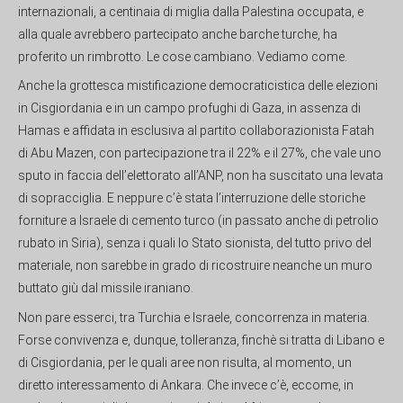
internazionali, a centinaia di miglia dalla Palestina occupata, e
alla quale avrebbero partecipato anche barche turche, ha
proferito un rimbrotto. Le cose cambiano. Vediamo come.
Anche la grottesca mistificazione democraticistica delle elezioni
in Cisgiordania e in un campo profughi di Gaza, in assenza di
Hamas e affidata in esclusiva al partito collaborazionista Fatah
di Abu Mazen, con partecipazione tra il 22% e il 27%, che vale uno
sputo in faccia dell’elettorato all’ANP, non ha suscitato una levata
di sopracciglia. E neppure c’è stata l’interruzione delle storiche
forniture a Israele di cemento turco (in passato anche di petrolio
rubato in Siria), senza i quali lo Stato sionista, del tutto privo del
materiale, non sarebbe in grado di ricostruire neanche un muro
buttato giù dal missile iraniano.
Non pare esserci, tra Turchia e Israele, concorrenza in materia.
Forse convivenza e, dunque, tolleranza, finchè si tratta di Libano e
di Cisgiordania, per le quali aree non risulta, al momento, un
diretto interessamento di Ankara. Che invece c’è, eccome, in