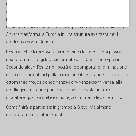
Congiunta d’Intervento nel Mar Nero assicura alla NATO una
continuità istituzionale e operativa dal Mediterraneo ai confini
russi e al Mare di Azov, minando un equilibrio che la Convenzione
di Montreux aveva assicurato per quasi un secolo. Il Nulla Osta di
Ankara trasforma la Turchia in una struttura avanzata per il
confronto con la Russia.
Resta da chiedersi dove si fermeranno i tentacoli della piovra
neo-ottomana, oggi braccio armato della Coalizione Epstein.
Secondo alcuni l’esito non potrà che comportare l’eliminazione
di uno dei due galli nel pollaio mediorientale, Grande Israele e neo-
ottomanesimo, da concorrenza-convivenza-connivenza, alla
confliggenza. E qui la partita vedrebbe al tavolo un altro
giocatore, quello a stelle e strisce, con in mano le carte migliori.
Come finirà la partita sta in grembo a Giove. Ma almeno
conosciamo giocatori e posta..