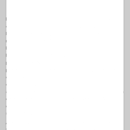
Dotato dell’appoggio logistico del fratello musulmano di Ankara
e di armamenti israeliani, nell’autunno 2020 Aliyev attacca
l’enclave armena del Nagorno Karabakh, formalmente
riconosciuta parte dello Stato azero, ma proclamatasi
Repubblica dell’Artsakh. L’Armenia, storicamente alleata della
Russia, ma dove nel 2018 una rivoluzione colorata alla CIA ha
portato al potere Nicol Pashinyan, che ha subito allontanato il
paese dalla sfera d’influenza russa, non s’impegna nella difesa
dell’enclave. Una serpe in seno. Con l’annessione di gran parte
della regione, la vittoria è azera, seppure temperata da un
accordo che vede truppe russe collocate a difesa di quanto resta
dell’enclave nel corridoio che la divide dall’Azerbaijan. Accordo
che durerà poco. Oggi i russi della forza di peace keeping non ci
sono più. Nel 2025 sono stati ritirati.
Azerbaijan, Kazakhistan, Kirghizistan, Uzbekistan, Turkmenistan.