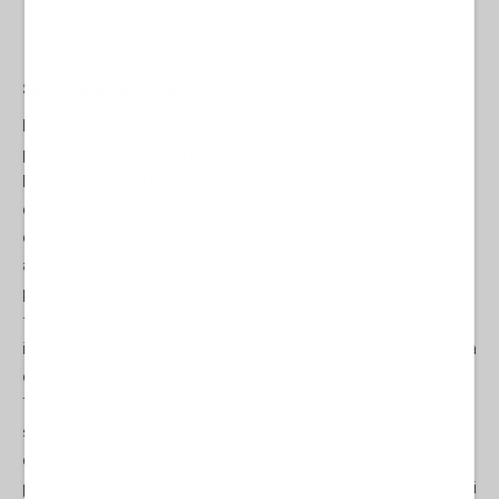
Said al Islam Gheddafi
L’impresa libica del sultano precede una penetrazione nell’area
più strategica dell’intera regione, il Corno d’Africa con lo Stretto di
Bab el Mandeb e il Mar rosso, transito di quasi metà del
commercio mondiale. E qui entriamo nella fase della
concorrenza-convivenza con Israele, che, come già in Siria,
assume la forma della spartizione. Israele non aveva finito di
porre la ceralacca sotto il suo riconoscimento di uno dei tanti
frammenti secessionisti della Somalia, il Somaliland, subito
inserito negli Accordi di Abramo, che si è ritrovato faccia a faccia
con i turchi. L’interesse turco, del tutto sovrapponibile a quello di
Tel Aviv, ma stavolta nettamente concorrenziale, per uno sbocco
sull’area di transito da Oriente a Occidente, come per una porta
d’ingresso al continente, si è concretizzato con una precipitosa
partnership con Mogadiscio, capitale del frammento maggiore di