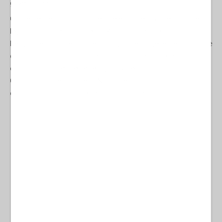
governo libico.
Grazie a esse, Tripoli saprà resistere all’offensiva del parlamento
legittimo libico, espulso nel 2014 da Tripoli e insediatosi a
Bengasi, le cui forze armate sono guidate dal generale Haftar, che
controlla tutta la Libia tranne la Tripolitania e sostiene la
candidatura a presidente del figlio di Gheddafi, Saif al Islam.
Candidatura che il concerto Nato, che da Tripoli amministra il
caos libico, ha prontamente fatto annullare.