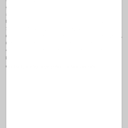
Sono il passaggio obbligato dall’estremo Oriente all’Europa. Tutti
guardano politicamente, linguisticamente e confessionalmente
ad Ankara. Alla quale guarda anche la Repubblica Turca di Cipro
Nord. Erano, nel Caucaso, gli Stati musulmani dell’URSS. Dal
2009 sono l’OTS, l’Organizzazione degli Stati Turcofoni, una
realtà dotata di immense risorse naturali, soprattutto energetiche,
internazionalmente sempre più assertiva e influente, dotata di
capillari infrastrutture, in parte risalenti all’epoca sovietica, in
parte creazione cinese.
Cambia il paradigma geopolitico in Asia Centrale