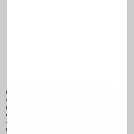
Turchia, sempre meno Montreux e sempre più NATO
Per completare l’assedio della Russia, non potendosi parlare
ancora di accerchiamento visto il confronto aperto sull’Artico,
bisognava assicurarsi il controllo del Mar Nero, mare dai paesi
rivieraschi europei, integrati dal meticcio turco, da un frammento
di costa della Georgia e dalla Russia che occupa quasi per intero
la costa orientale. E’ il mare che apre, e chiude, lo stretto dei