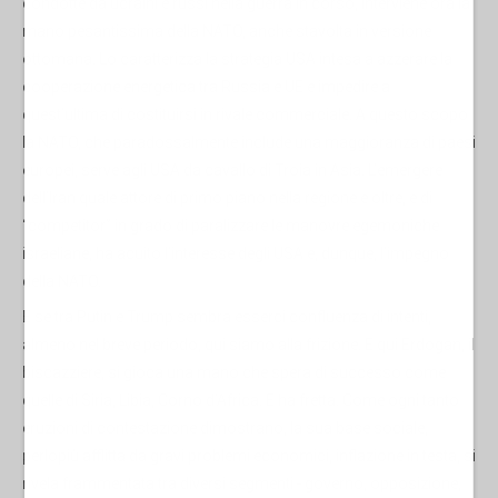
condotte da ucraini e russi nella guerra in corso, interviene ora la
mano pesantissima della NATO, anche stavolta in versione
ottomana. Lo caratterizza la strategia USA intesa a azzerare la
cooperazione energetica tra Russia e UE e impedire a
quest’ultima di costituirsi in rivale commerciale. A questo scopo
la NATO, che paradossalmente include una maggioranza di paesi
europei, serve agli USA da cavallo di Troia in Asia. L’emergere
dell’Iran quale attore di primo piano nella regione e oltre, e di
“competitor” in grado di paralizzare le manovre egemoniche
israeliane, ha acuito l’interesse degli USA e, dunque, l’impegno
della NATO.
E se tra Putin e Trump sembra esserci confluenza di intenti,
almeno nel breve periodo, qui siamo alla frizione. E qui Erdogan, il
biscazziere, si gioca una mano che spera di successo come
quelle di Siria, Libia, Corno d’Africa. E ha fretta. Come ogni tanto
eruzioni di contestazione dimostrano, la sua base sociale,
perlopiù afflitta da gravi problemi economici, inflazione in testa, si
rivela frammentata tra diversi segmenti - governo, opposizione,