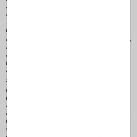
di regime, ai tagliagole il resto. I curdi, traditori traditi, dopo
qualche scaramuccia con i governativi, restano al palo, nella
zona da sempre abitata. I loro combattenti vengono incorporati
nel nuovo esercito detto siriano.
C’è chi vede nella spartizione della Siria e in un Israele che a tutto è
disponibile fuorchè a uno status di parità con altri, il seme
dell’inevitabile scontro tra un Grande Israele e una, per esso
inaccettabile, Grande Turchia. Ha da venì. Per ora sono
commensali. Conviventi e conniventi.
Si va nel Caucaso
Raggiunti i suoi obiettivi in Siria, in concorso con Israele e sotto
tutela USA, il neosultano gioca una nuova mano di poker in Asia
e, grazie al ruolo di ferro di lancia USA-NATO, garantitogli
dall’obiettivo implicito dell’assedio alla Russia (alla Cina ci pensa
la minoranza musulmana e turcofoni dello Xinjiang, dedita ad
attentati e presuntamente repressa da Pechino) pare in grado di
portarsi via piatto, mano e partita. L’apertura è di Ilham Aliyev, già