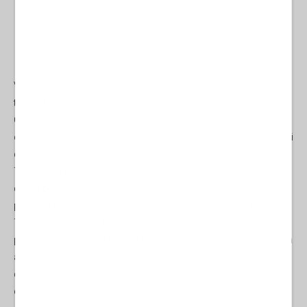
Vi vivono 170 milioni di musulmani, hanno un PIL aggregato di 2
trilioni. I loro organi sono un Consiglio dei Capi di Stato, il
Consiglio dei Ministri degli Esteri e organismi specializzati per
cultura, economia, sicurezza. Sono la fonte, ad Ankara, per sogni
di unità turca. Nel 2021 la Dichiarazione di Shusha, firmata con la
Turchia, ha elevato le relazioni bilaterali ad alleanza formale con
difesa congiunta. Russia e Cina ne sono rimasti fuori. Uno dei
primi atti è stato l’apprezzamento “per gli sforzi profusi dalla
Turchia in Siria”. Agli USA non potrebbe andar meglio, visto che il
più potente alleato in NATO si è fatto ponte tra loro e questa realtà
allineata lungo i confini meridionali della Russia. Tutti gli Stati
dell’OTS hanno plaudito all’impresa turco-azero-israeliana
contro l’Armenia cristiana.