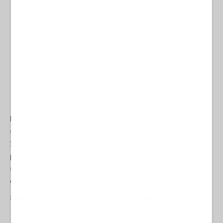
La spartizione della Somalia tra Israele e Turchia, all’ombra della
supervisione USA, richiama quanto, a partire dalle crisi arabe del
2011, le due potenze mediorientali che si vorrebbero globali, o
perlomeno multiregionali, hanno combinato in Siria. Siamo
sempre nelle fasi di una concorrenza moderata, pro tempore,
dalla connivenza.
Siria delenda, dalla connivenza alla confliggenza?