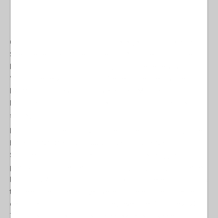
Gli attacchi ucraini all’infrastruttura energetica turca del Blue
Stream e del Turkish Stream che, col TAP, alimentano anche
l’Italia, non hanno dissuaso Erdogan dall’aderire nel 2025 alla
“Coalizione dei Volontari Ucraini”, estensione operativa della
NATO, mossa che viola la Convenzione di Montreux, ha irritato
Mosca e ha trasformato una neutralità tattica in allineamento
strategico.
Incirlik in Turchia è, dopo Rammstein in Germania, la più grande
base USA-NATO e ospita 100 bombe atomiche. Nessun
Sanchez, qui, ha mai contestato il suo uso per le aggressioni ai
paesi vicini da obliterare (con non marginali guadagni anche per
la Turchia). Adana fa il paio con Incirlik. E’ una delle principali città
turche e, dalle coste dell’Egeo, vede Cipro e le coste libanesi e
della Palestina occupata. Prima degli eventi del 7 ottobre 2023, la
Turchia era già membro della
Combined Joint Task Force –