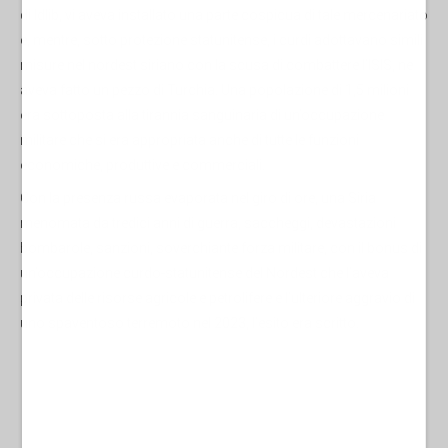
di Idlib, vi aveva installato una parte cospicua di tale mercenariato
e, mentre, sotto protezione statunitense, i curdi adottavano simili
misure nel nordest siriano con la scusa di combattere l’ISIS, ne
aveva fatto un pezzo di Turchia. Una popolazione di 1,5 milioni
era sottoposta alla tirannia sanguinaria di un’occupazione
militare che si era appropriata anche di tutte le funzioni
economiche, produttive e commerciali.
Con la presenza russa evaporata nel giro di ore, una Siria
menomata da tredici anni di guerra, saccheggi, devastazioni
bombarole, sanzioni, soverchiante forza militare, con il bonus di
un’occupazione curdo-statunitense del Nordest che l’aveva
privata delle risorse agricole e petrolifere e l’ulteriore aggravio di
uno spaventoso terremoto nel 2023, l’esito era scritto.