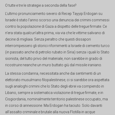
O tutte e tre le strategie a seconda della fase?
L’ultimo pronunciamento severo di Recep Tayyip Erdogan su
Israele è stato l’anno scorso una denuncia dei crimini commessi
contro la popolazione di Gaza a dispetto delle tregue firmate. Ce
n’era stata qualcun’altra prima, via via che le vittime salivano di
decine di migliaia. Senza peraltro che questi dissapori
interrompessero gli storici rifornimenti a Israele di cemento turco
(in passato anche di petrolio rubato in Siria) senza i quali lo Stato
sionista, del tutto privo del materiale, non sarebbe in grado di
ricostruire neanche un muro buttato giù dal missile iraniano.
La stessa condanna, necessitata anche dai sentimenti di un
elettorato musulmano filopalestinese, ci si sarebbe ora aspettata
sugli analoghi crimini che lo Stato degli ebrei va compiendo in
Libano, sempre a sistematica violazione di tregue firmate, e in
Cisgiordania, nominalmente territorio palestinese occupato, ma
in corso di annessione. Ma Erdogan ha taciuto. Solo davanti
all’assalto criminale e brutale alla nuova Flotilla in acque