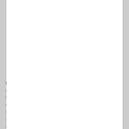
La demolizione e frantumazione di quello che, dopo la
distruzione dell’Iraq, era rimasto nel Mashreq l’ultimo grande
Stato arabo in grado di contenere l’espansionismo israeliano e
sostenere la causa palestinese, si potrebbe definire il capolavoro
soprattutto di Erdogan. Sicuramente qualcosa di più di un
Proxy,
agente per procura, dell’imperialismo e del sionismo, ma
assolutamente in linea con i propositi strategici di queste due