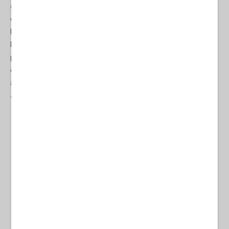
accademia, media, laici, integralisti, kemalisti – con differenti e
confliggenti paradigmi. Le elezioni generali del 2028 non sono
lontanissime. Le fughe in avanti geopolitiche del sultano
biscazziere sono motivate anche da questa condizione. E
puntano a rafforzarlo mediante l’integrazione di Ankara negli
obiettivi USA, qui vestiti da NATO, mettendo a rischio la neutralità
attiva imposta alla Turchia dall’articolo 19 di Montreux.
Tocca al Mar Nero