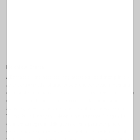
Meloni e Al Sharaa
A Damasco viene insediato il tagliateste per eccellenza, prima Al
Jolani, ora Ahmed al Sharaa, capo di una congrega mercenaria
di terroristi sanguinari come raramente ne aveva visti il mondo. Di
quelli che mandavano in giro le foto di soldati siriani scuoiati e
appesi agli alberi. Lo riconoscono, incontrano, ricevono tutti:
Trump, Putin, Netanyahu, Meloni e, naturalmente, Erdogan. La
connivenza negli anni della guerra diventa partnership nella
spartizione dei quarti da divorare: Turchia al Nord, Israeliani al
Sud, arrivati con la scusa di difendere i drusi emarginati dall’ISIS