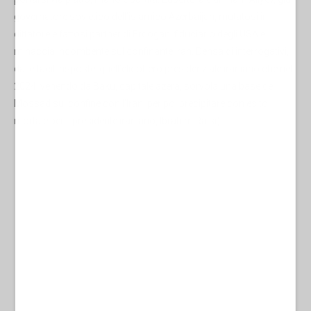
governatore sovietico dell’islamico Azerbaijan, mutatosi in
dittatore e fattosi partner di Erdogan, fiduciario degli USA e
minaccia incombente sul confinante Iran. Densa di interrogativi,
dalle facili risposte, quell’elicottero presidenziale iraniano che nel
2024, venendo da Baku, capitale azera, sorvola una base del
Mossad sul confine con l’Iran, per poi precipitare con esito
mortale per il presidente iraniano, Ibrahim Raisi).