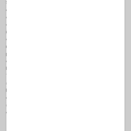
Subito evidente l’interesse degli USA per questa struttura
collocata a ridosso delle due potenze mondiali concorrenti, nel
cuore dell’Asia dove si trovano almeno 25 dei 45 minerali
essenziali per le tecnologie Big Tech. Segue l’intenzione di
investirvi un significativo capitale politico, con offerte di
collaborazione in materia di economia e sicurezza, come
manifestate ai primi dell’anno con la visita alla regione del vice
presidente, J.D.Vance, Vi si è deciso il consolidamento della
cosiddetta Rotta Internazionale di Trump per la Pace e la
Prosperità, il TRIPP, un corridoio di trasporti di 43 km che unisce
Turchia, Armenia, Azerbaijan e Kazakhistan e rimpiazzerebbe un
analogo corridoio logistico, lo Zangezur, concordato con la
Russia dopo la guerra del Nagorno Karabakh. Il monitoraggio di
questa arteria strategica, sotto supervisione turca, verrebbe
affidato a un gruppo multinazionale di paesi NATO,
comprendente personale tecnico turco e statunitense.