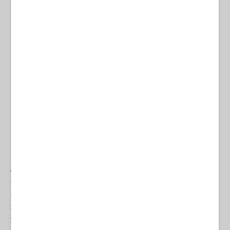
Alla determinazione di una striscia di mare con giacimenti di gas
su cui vantare una primazia, corridoio che va dalla costa Egea al
mare libico, Erdogan accompagna l’invio di truppe che ne
assicurino il controllo e, nell’immediato, assicurino la propria
tutela alla malferma criminalità organizzata fatta passare per