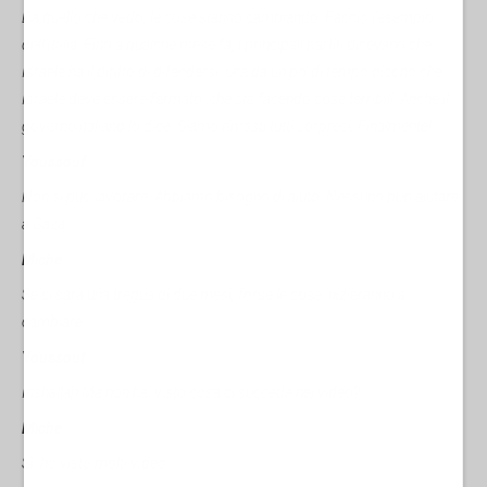
Da quello che vedo, le cose stanno cambiando. Faccio l'esempio
dell'Italia. Fino a qualche mese fa, i principali partiti dicevano che
Israele ha il diritto di difendersi. Ora da un po' di tempo dicono che
Israele deve essere fermato, che sta facendo cose terribili. Anche il
governo italiano lo dice. Siamo rimasti tutti sorpresi: Finalmente!
Youssouf
Non si può lavorare. Abbiamo bisogno di aiuto. Nessuno può aiutare
a Gaza.
Miche
Se ci sarà una tregua di due mesi, forse le cose inizieranno a
cambiare.
Youssouf
Inshallah Ma non hai visto cosa ci succede nei video?
Miche
Sì, ho visto molti video.