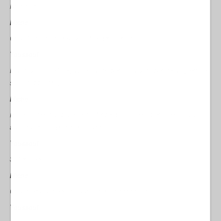
Non lo so.
Miche
Cosa fai di solito nella vita? Sei uno studente?
Youssouf
Lavoravo come falegname, ma ho perso il lavoro perché la guerra è
stata troppo lunga.
Miche
Ho letto che Trump vuole trasferire un milione di persone da Gaza
alla Libia. Hai sentito questa voce?
Youssouf
Sì, l'ho sentita.
Miche
Cosa pensa la gente di Gaza a questo proposito?
Youssouf