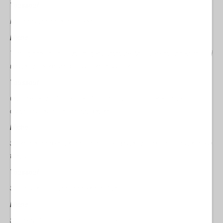
Youssouf
Noi moriamo ogni momento.
Miche
Tutti i giorni, lo so. È una tragedia immane. Ma avete mai ricevuto aiuti
umanitari internazionali, via terra o via aerea?
Youssouf
Qualche tempo fa, sei mesi fa, si trattava di aiuti aerei. Erano aiuti
cargo, ma era difficile raggiungerci.
Miche
Spero che riprendano presto gli aiuti umanitari. Questo è il piano della
tregua.
Youssouf
Se Dio vuole, stiamo morendo di fame.
Miche
Sai chi ha fatto cadere gli aiuti dal cielo?