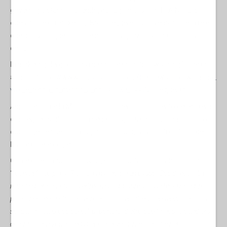
governi già stanno facendo, dall’Egitto alla Turchia? No. E’ solo
operazione di marketing. Basta leggere la conversazione in rete
che ho avuto questa notte con un ragazzo a Gaza, riportata in
coda.
Il marketing dei giusti, da me ribattezzato “pal-washing” oltre un
anno fa (
https://www.lantidiplomatico.
it/dettnews-il_palwashing_
vive_e_regna_in_mezzo_a_noi/
41939_54472/
), è questo.
Apparire come la Madonna sulla scena al momento dell’estrema
conseguenza di tutta una serie di ingiustizie, scattarsi una foto
con la gente che sta affogando o con gli affamati di Gaza, per
lavare tutte le colpe.
Come dice il mio amico Rabi, cittadino italiano arabo-siciliano:
“
Io manifesto per la Palestina ma non in un piazza Occidentale. La
ragione per cui non mi vedrete mai apparire in manifestazioni pro-
palestinesi nelle strade dei paesi occidentali è la tendenza dei soliti
solidali militanti occidentali di portarsi dietro quell'ignobile bandiera
colorata (non voglio nemmeno menzionarne il nome) per