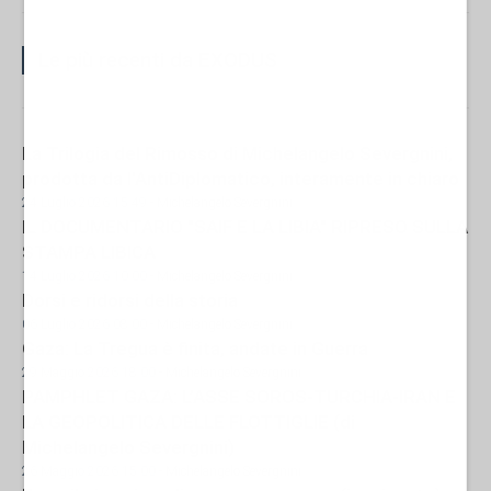
Le più recenti da EXODUS
La Trilogia del Rimosso di Michelangelo Severgnini,
prodotta da l'AntiDiplomatico, interamente in chiaro
24 Luglio 2026 15:49
- Michelangelo Severgnini
IL DOCUMENTARIO "SAIF E LA LIBIA" RIPRESO SULLA
STAMPA LIBICA
14 Luglio 2026 10:00
- Michelangelo Severgnini
Dorsi e ridorsi della storia
06 Luglio 2026 08:00
- Michelangelo Severgnini
Gaza: La Tregua è finita, andate in Guerra
29 Maggio 2026 18:00
- Michelangelo Severgnini
PAMPHLET GAZA: L’ASSE SOROS-TURCHIA-IRAN E
LA GEOPOLITICA DELLE FLOTTIGLIE (di
Michelangelo Severgnini)
26 Maggio 2026 15:00
- Michelangelo Severgnini