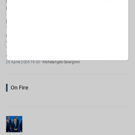
Ecco il piano israeliano per una nuova (imminente)
Nakba a Gaza
16 Maggio 2026 15:00
Nuove testimonianze esclusive da Gaza.
“Continueremo a far sentire la nostra voce anche se
nessuno ascolterà, tranne noi stessi”
01 Maggio 2026 11:00
- Michelangelo Severgnini
“Scolasticidio” e “ospedalicidio”: Gaza abbandonata
e derubata dei fondi per la ricostruzione
25 Aprile 2026 19:00
- Michelangelo Severgnini
On Fire