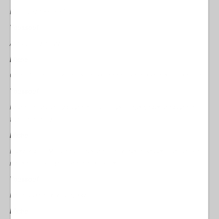
Da dove prendete l'acqua?
Youssouf
Abbiamo un pozzo.
Miche
Come fai a resistere mentalmente dopo tutto quello che è successo?
Youssouf
Non lo so, ma ne abbiamo passate tante. Ogni giorno moriamo di
fame. E di paura
Miche
È incredibile. Ma sappiate che molte persone pensano a voi in tutto il
mondo e siete un esempio per tutti noi.
Youssouf
Dio, quanto durerà la guerra?
Miche