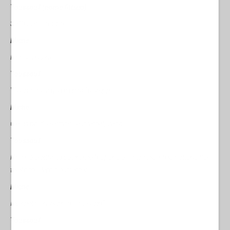
Youssouf (nome fittizio)
Soffriamo troppo.
Miche
E cosa mangi?
Youssouf
Viviamo di acqua e un po' di zuppa.
Miche
C'è un po' di elettricità e internet, vedo.
Youssouf
Non c'è elettricità se non nell'ospedale, lì carichiamo la batteria del
telefono. Però c'è internet.
Miche
Internet è egiziano o israeliano?
Youssouf