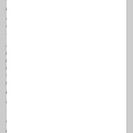
Miche
Ho visto le foto delle tendopoli. Se vuoi, raccontami la tua giornata.
Non riesco a immaginare.
Youssouf
Al mattino sono uscito a prendere la legna per accendere il fuoco e
preparare la zuppa di lenticchie. Sono tornato a mezzogiorno, ho
pregato, ho dormito per un'ora e poi sono uscito per cercare di
procurarci qualcosa per non morire di fame. Ma purtroppo non ho
trovato nulla perché la farina è molto costosa e non potevo
permettermela. Quando sono tornato, ho iniziato a portare l'acqua.
Miche
E dove hai preso la legna? L'hai comprata o l'hai presa dagli alberi?
Youssouf
Ho preso la legna tra le case distrutte.
Miche