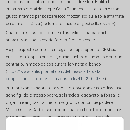
anglosassone sul territorio siciliano. La freedom Flotilla ha
imbarcato ormai da tempo Greta Thunberg e tutto il carrozzone,
giusto in tempo per scattare foto mozzafiato sulla folla affamata
dei dannati di Gaza (perlomeno questo è il
goal
della
mission
).
Qualora riuscissero a rompere l’assedio e sbarcare nella
striscia, sarebbe il servizio fotografico del secolo.
Ho già esposto come la strategia dei super sponsor DEM sia
quella della “doppia puntata”, ossia puntare su un esito e sul suo
contrario, in modo da assicurarsi la vincita al banco
(
https://www.lantidiplomatico.
it/dettnews-larte_della_
doppia_puntata_come_ti_salvo_
israele/41939_61071/
).
In un orizzonte ancora più distopico, dove consenso e dissenso
sono figli dello stesso padre, se Israele si è scavato la fossa, le
oligarchie anglo-ebraiche non vogliono comunque perdere il
Medio Oriente. Da lì passera buona parte del controllo mondiale
nei prossimi decenni, così come avviene ormai da secoli,
perlomeno dall’apertura del canale di Suez.