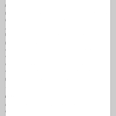
propagandarne l'ideologia sinistra e demoniaca
”.
Per questo post, Facebook ha bloccato il suo profilo 48 ore per
incitamento all'odio e a movimenti terroristi.
Al contrario, dall’altra parte della Sicilia, a Catania, la Freedom
Flotilla può godere di tutta la potenza di fuoco dei social.
L’altra notte ho conversato in chat con un ragazzo palestinese
dalla striscia di Gaza. Un ragazzo poco più che ventenne
conosciuto in rete.
Che la sua sofferenza non sia la scenografia per nessuna
campagna di marketing globalista. Non lo deve essere!
Di seguito un sunto della nostra conversazione.
———————-
Miche
Piacere di conoscerti. Sei a Gaza? Sono italiano. Se vuoi dirmi
qualcosa, farò in modo di diffondere la notizia.