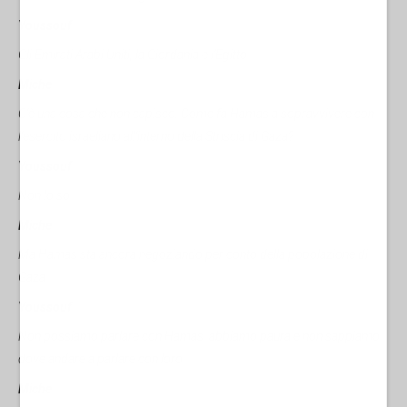
Youssouf
Gli Emirati Arabi Uniti, la Giordania e l’Egitto.
Miche
C'è una cosa che non capisco: Come fa Hamas a sopravvivere con
l'esercito israeliano all'interno della Striscia di Gaza?
Youssouf
Non lo so.
Miche
Ma Hamas sta ancora negoziando per conto della popolazione di
Gaza.
Youssouf
Non possiamo parlare con Hamas, abbiamo paura e non sappiamo
dove andare a parlare con loro.
Miche