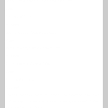
C'è chi vuole andare e chi vuole rimanere a Gaza.
Miche
Tu cosa vuoi fare?
Youssouf
Non me ne vado. Resterò qui a Gaza
Miche
Dove ti trovi ora, a sud o a nord di Gaza?
Youssouf
Sono a nord della Striscia di Gaza.
Miche
Vedi soldati israeliani?
Youssouf
Non possiamo allontanarci dal campo quando entrano nell'area dove
i soldati vogliono andare. Viviamo in una tenda, siamo stati sfollati da
metà della Striscia di Gaza.