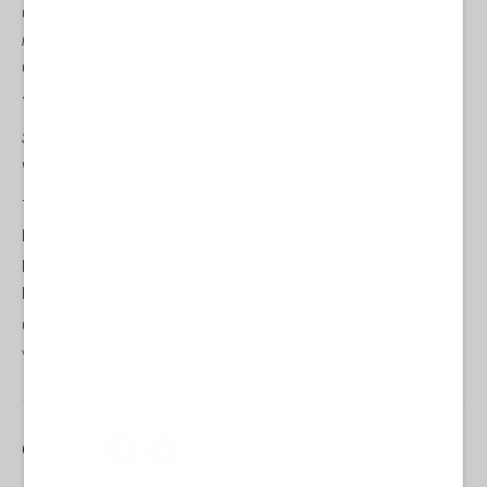
Capisco. Perdonami se ti faccio queste domande. Ma la voce di un
ragazzo come te può far capire al mondo cosa significa vivere a
Gaza.
Youssouf
Sì, fratello. Abbiamo bisogno di un cessate il fuoco e di aiuti per
vivere.
—————————-
Il prossimo 20 giugno a Roma presso il Teatro Flavio,
proietteremo “Isti’mariyah”, documentario sulla resistenza
palestinese, a 20 anni dalla sua realizzazione.
Guarda il trailer:
https://www.youtube.com/watch?
v=Wqiqh4Bq6LI
Condividi: