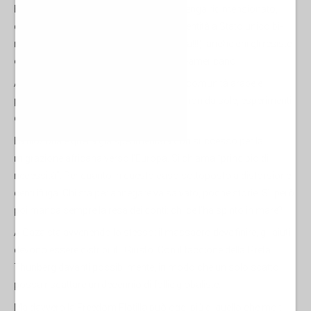
E, nell’ultimissima ipotesi in cui Israele venga ridimensionato,
chissà magari spinto a sciogliersi in un’entità a Stato unico bi-
nazionale (come corre la nostra fantasia!!!), anche chi gli resiste
oggi dovrà far parte dell’emisfero anglo-americano.
A questo servono le numerose e nutrite comunità arabe e
palestinesi negli Stati Uniti che guidano, non da sole, esperimenti
come quelli della Freedom Flotilla.
La filosofia è quella già sperimentata con successo per la
migrazione africana verso l’Europa. Si chiama “principio di
necessità”. Per quanto in questo caso sottoposto a distorsione
centrifuga. Chi sta per annegare va salvato, poche storie. Sì, però
poi manca sempre la resa dei conti: chi ce l’ha spinto in mare?
A Gaza sta avvenendo lo stesso: il massacro deve finire, gli aiuti
devono essere distribuiti. Giusto. Con il faccione della Greta
Thunberg davanti possibilmente, in modo che un solo scatto
possa riscattare un decennio di follie globaliste.
Ma davvero la Freedom Flotilla può oggi più di quello che molti