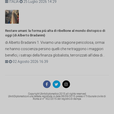
ITALIA
25 Luglio 2026 14:29
Restare umani: la forma più alta di ribellione al mondo distopico di
oggi (di Alberto Bradanini)
di Alberto Bradanini 1. Viviamo una stagione pericolosa, ormai
ne hanno coscienza persino quelli che ne traggono i maggiori
benefici, i satrapi della finanza globalista, terrorizzati all’idea di...
02 Agosto 2026 16:39
Copyright L'Antidiplomatico 2015 all rights reserved
L'AntiDiplomatico è una testata registrata in data 08/09/2015 presso il Tribunale civile di
Roma al n° 162/2015 del registro di stampa