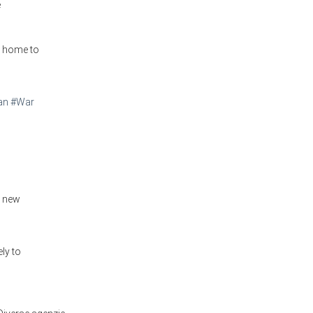
e
K, home to
an
#War
a new
ly to