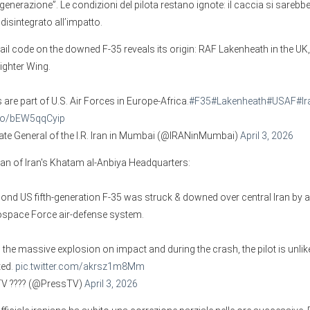
generazione”. Le condizioni del pilota restano ignote: il caccia si sarebb
isintegrato all’impatto.
tail code on the downed F-35 reveals its origin: RAF Lakenheath in the U
ighter Wing.
 are part of U.S. Air Forces in Europe-Africa.
#F35
#Lakenheath
#USAF
#Ir
.co/bEW5qqCyip
te General of the I.R. Iran in Mumbai (@IRANinMumbai)
April 3, 2026
 of Iran's Khatam al-Anbiya Headquarters:
cond US fifth-generation F-35 was struck & downed over central Iran by 
space Force air-defense system.
 the massive explosion on impact and during the crash, the pilot is unlike
ted.
pic.twitter.com/akrsz1m8Mm
TV ???? (@PressTV)
April 3, 2026