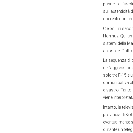
pannelli di fuso
sull’autenticità 
coerenti con un 
C’è poi un secon
Hormuz. Qui un a
sistemi della Ma
abissi del Golfo
La sequenza di p
dell’aggressione
solo tre F-15 e 
comunicativa che
disastro. Tanto 
viene interpretat
Intanto, la telev
provincia di Kohg
eventualmente s
durante un teleg