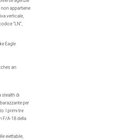
 Diverse agenzie
to non appartiene
iva verticale,
 codice “LN”,
ike Eagle
atches an
stealth di
mbarazzante per
o. I primi tre
n F/A-18 della
le eiettabile,