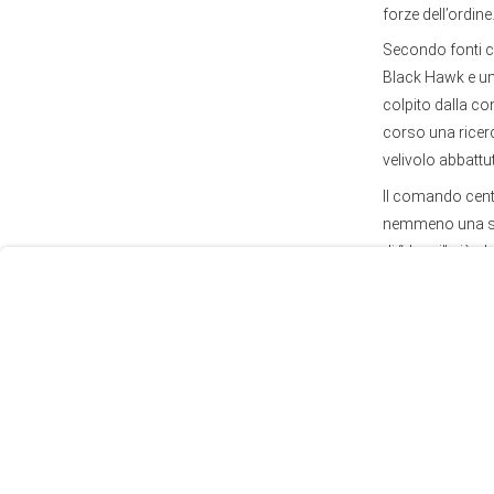
forze dell’ordine
Secondo fonti cit
Black Hawk e un 
colpito dalla co
corso una ricerca
User
velivolo abbattu
Consent
Il comando centr
Prompt
nemmeno una sme
Focus
di “danni” più che
Prompt
The Unite
Iranian s
Iran in se
https://
— China p
Per decenni, la s
Vietnam a quelli