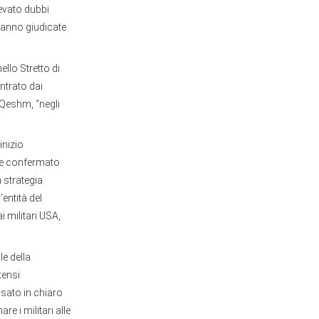
levato dubbi
e hanno giudicate
llo Stretto di
ntrato dai
 Qeshm, “negli
inizio
nte confermato
 strategia
entità del
 militari USA,
le della
tensi
sato in chiaro
e i militari alle