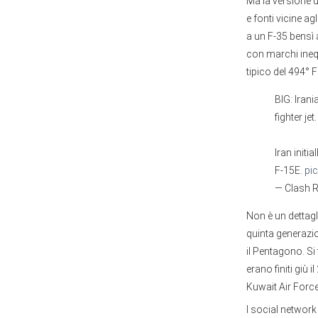
Ma la versione u
e fonti vicine ag
a un F-35 bensì a
con marchi inequi
tipico del 494° 
BIG: Iran
fighter jet.
Iran init
F-15E.
pi
— Clash 
Non è un dettagl
quinta generazi
il Pentagono. Si 
erano finiti giù
Kuwait Air Force
I social network 