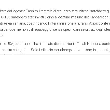
.
ate dall’agenzia Tasnim, i tentativi di recupero statunitensi sarebbero già fa
C-130 sarebbero stati inviati vicino al confine, ma uno degli apparecchi
ntraerea iraniana, costringendo l’intera missione a ritirarsi. Axios confe
 per due membri dell’equipaggio, senza specificare se si tratti degli stess
to.
ale USA, per ora, non ha rilasciato dichiarazioni ufficiali. Nessuna co
ntita categorica. Solo il silenzio e qualche portavoce che, in passato,
 di perdite totali.
d States launches an emergency search for the pilot
ources report that U.S. helicopters have been observed operating in sou
arch of the pilot who was flying the F?35 aircraft that was downed in the 
t.co/3xQrmSTKkF
pic.twitter.com/BPUHZl2P64
ulse ???????? (@Eng_china5)
April 3, 2026
uperiorità aerea degli Stati Uniti è stata considerata un dogma indiscutibile
 dell’Iraq e dell’Afghanistan, nessuna forza aerea aveva mai seriamente m