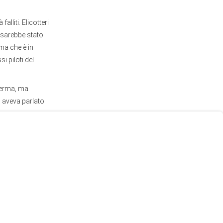
lliti. Elicotteri
 sarebbe stato
rma che è in
i piloti del
nferma, ma
 aveva parlato
thwestern
area.
. Dai cieli del
inacciato il