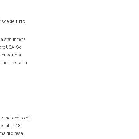
ce del tutto.
a statunitensi
tare USA. Se
itense nella
omeno messo in
to nel centro del
spita il 48°
ma di difesa