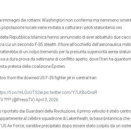
de immagini dei rottami. Washington non conferma ma nemmeno smentis
 popolazione locale viene invitata a catturare i piloti statunitensi vivi.
 della Repubblica Islamica hanno annunciato di aver abbattuto due cacci
 tra cui un secondo F-35 stealth. Il fiore all’occhiello dell’aeronautica mili
ratterebbe di un colpo tremendo per la presunta superiorità aerea statun
ssa a dura prova da settimane di conflitto aperto, dove l’Iran ha quant
ta pretesa della coalizione Epstein.
os from the downed US F-35 fighter jet in central Iran
ttps://t.co/mLGcUTS2ei
pic.twitter.com/Y7LKBoCnsR
TV ???? (@PressTV)
April 3, 2026
iportato dai Guardiani della Rivoluzione, il primo velivolo è stato centra
ppartenente al celebre squadrone di Lakenheath, la base britannica che o
l’US Air Force, sarebbe precipitato dopo essere stato colpito da un siste