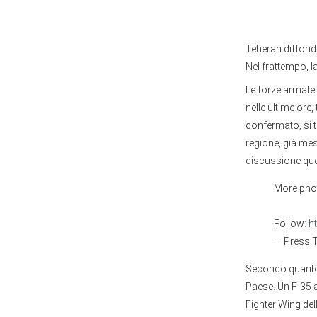
Teheran diffon
Nel frattempo, la
Le forze armate
nelle ultime ore,
confermato, si t
regione, già me
discussione ques
More phot
Follow:
h
— Press 
Secondo quanto r
Paese. Un F-35 a
Fighter Wing del