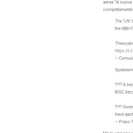
aerea “di nuova 
completamente d
The “LN” 
the 48th F
These jets
https://t
— Consula
Spokesman
???? A se
IRGC Aero
???? Given
have ejec
— Press 