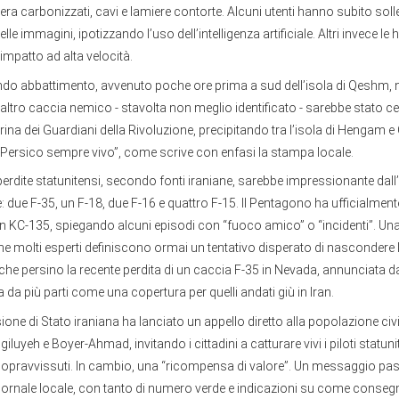
liera carbonizzati, cavi e lamiere contorte. Alcuni utenti hanno subito sol
delle immagini, ipotizzando l’uso dell’intelligenza artificiale. Altri invece l
impatto ad alta velocità.
do abbattimento, avvenuto poche ore prima a sud dell’isola di Qeshm, ne
ltro caccia nemico - stavolta non meglio identificato - sarebbe stato ce
rina dei Guardiani della Rivoluzione, precipitando tra l’isola di Hengam e
 Persico sempre vivo”, come scrive con enfasi la stampa locale.
erdite statunitensi, secondo fonti iraniane, sarebbe impressionante dall’
: due F-35, un F-18, due F-16 e quattro F-15. Il Pentagono ha ufficialme
un KC-135, spiegando alcuni episodi con “fuoco amico” o “incidenti”. Una
 molti esperti definiscono ormai un tentativo disperato di nascondere l’
che persino la recente perdita di un caccia F-35 in Nevada, annunciata dai
a da più parti come una copertura per quelli andati giù in Iran.
isione di Stato iraniana ha lanciato un appello diretto alla popolazione civi
iluyeh e Boyer-Ahmad, invitando i cittadini a catturare vivi i piloti statuni
opravvissuti. In cambio, una “ricompensa di valore”. Un messaggio pas
iornale locale, con tanto di numero verde e indicazioni su come consegnar