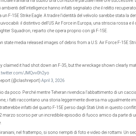
fficiale iraniana ha subito una correzione parziale nelle ore successive.
li ambienti dell’intelligence hanno infatti segnalato che il relitto recupera
 un F-15E Strike Eagle. A tradire l’identità del velivolo sarebbe stata la der
vocabili: il distintivo dell’US Air Force in Europa, una striscia rossa e il
Fighter Squadron, reparto che opera proprio con gli F-15E.
ian state media released images of debris from a U.S. Air Force F-15E Str
ially claimed it had shot down an F-35, but the wreckage shown clearly m
c.twitter.com/JMQvv0h2yo
Report (@clashreport)
April 3, 2026
io da poco. Perché mentre Teheran rivendica l’abbattimento di un caccia 
one, i fatti raccontano una storia leggermente diversa ma ugualmente i
tratterebbe infatti del quarto F-15E perso dagli Stati Uniti in questo conflitt
 il 2 marzo scorso per un incredibile episodio di fuoco amico da parte di u
.
iraniani, nel frattempo, si sono riempiti di foto e video dei rottami. Un sedi