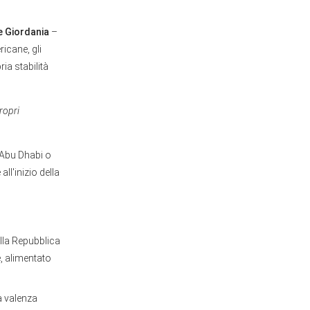
e Giordania
–
icane, gli
ia stabilità
ropri
i Abu Dhabi o
ll'inizio della
lla Repubblica
, alimentato
a valenza