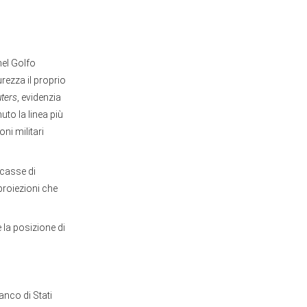
nel Golfo
rezza il proprio
ters
, evidenzia
to la linea più
ni militari
 casse di
proiezioni che
 la posizione di
ianco di Stati