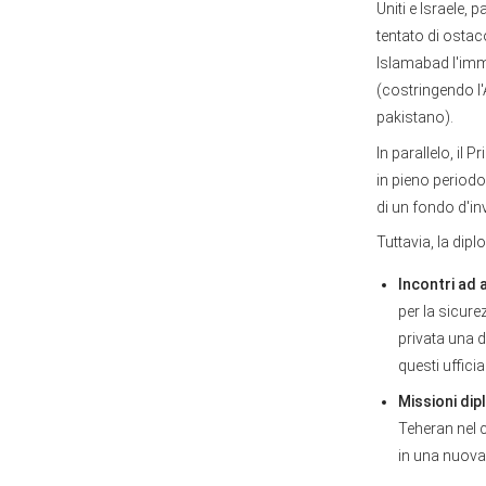
Uniti e Israele, 
tentato di ostaco
Islamabad l'imme
(costringendo l'
pakistano).
In parallelo, il 
in pieno periodo
di un fondo d'in
Tuttavia, la di
Incontri ad a
per la sicure
privata una 
questi uffici
Missioni dip
Teheran nel c
in una nuova 