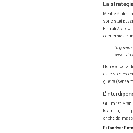
La strategi
Mentre Stati mi
sono stati pesan
Emirati Arabi Uni
economica e un f
"Il govern
asset strat
Non è ancora del
dallo sblocco di 
guerra (senza ma
L'interdipe
Gli Emirati Arab
Islamica, un le
anche dai massic
Esfandyar Batm