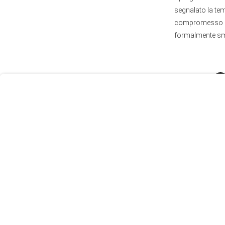
segnalato la tem
compromesso con
User
formalmente sme
Consent
Prompt
Focus
Prompt
Condividi:
Le più re
"Qualcuno ha
la guerra cont
05 Agosto 2026 1
Iran, Hormuz 
energetica
05 Agosto 2026 0