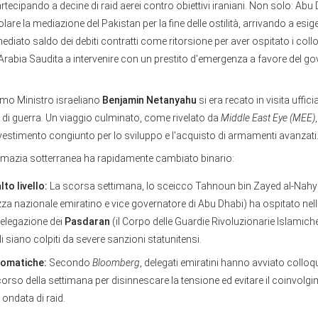
partecipando a decine di raid aerei contro obiettivi iraniani. Non solo: Ab
lare la mediazione del Pakistan per la fine delle ostilità, arrivando a esig
diato saldo dei debiti contratti come ritorsione per aver ospitato i coll
Arabia Saudita a intervenire con un prestito d'emergenza a favore del g
Primo Ministro israeliano
Benjamin Netanyahu
si era recato in visita uffici
 di guerra. Un viaggio culminato, come rivelato da
Middle East Eye (MEE)
vestimento congiunto per lo sviluppo e l'acquisto di armamenti avanzati
plomazia sotterranea ha rapidamente cambiato binario:
lto livello:
La scorsa settimana, lo sceicco Tahnoun bin Zayed al-Nahy
zza nazionale emiratino e vice governatore di Abu Dhabi) ha ospitato nel
delegazione dei
Pasdaran
(il Corpo delle Guardie Rivoluzionarie Islamich
ali siano colpiti da severe sanzioni statunitensi.
lomatiche:
Secondo
Bloomberg
, delegati emiratini hanno avviato colloqui
orso della settimana per disinnescare la tensione ed evitare il coinvolg
ondata di raid.