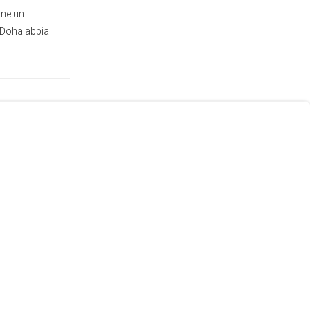
ome un
 Doha abbia
 continuare
isi