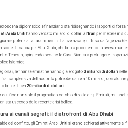
roscena diplomatico e finanziario sta ridisegnando i rapporti di forza 
ati Arabi Uniti
hanno versato miliardi di dollari all'
Iran
per mettere in sicu
giurare potenziali attacchi nemici. La rivelazione, diffusa dall'agenzia
Reu
ersione di marcia per Abu Dhabi, che fino a poco tempo fa aveva mantenu
ntro Teheran, spingendo persino la Casa Bianca a prolungare le operazio
blica Islamica.
gionali, le finanze emiratine hanno già erogato
3 miliardi di dollari
nelle
ifra complessiva dell'accordo potrebbe salire a 10 miliardi, con alcune 
to finale di ben
20 miliardi di dollari
.
certifica non solo il pragmatico cambio di rotta degli Emirati, ma anche
ran sta uscendo dalla recente crisi bellica.
dura ai canali segreti: il dietrofront di Abu Dhabi
alde del conflitto, gli Emirati Arabi Uniti si erano schierati attivamente al f