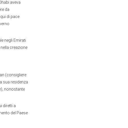
u Dhabi aveva
ere da
oqui di pace
overno
ale negli Emirati
, nella creazione
.
an (consigliere
la sua residenza
e), nonostante
 diretti a
imento del Paese