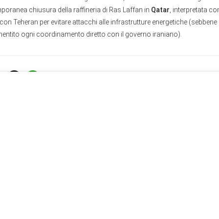
poranea chiusura della raffineria di Ras Laffan in
Qatar
, interpretata c
 Teheran per evitare attacchi alle infrastrutture energetiche (sebbene
ntito ogni coordinamento diretto con il governo iraniano).
centi da IN PRIMO PIANO
 qualche idea?": il surreale appello del Pentagono su come
ro l'Iran
8:00
- Francesco Corrado
e il boom del petrolio: chi sta guadagnando miliardi dalla cr
9:00
- La Redazione de l'AntiDiplomatico