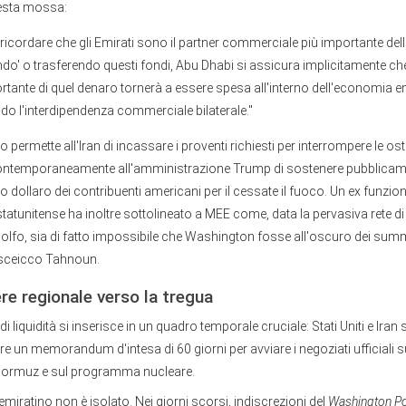
uesta mossa:
ricordare che gli Emirati sono il partner commerciale più importante dell'
do' o trasferendo questi fondi, Abu Dhabi si assicura implicitamente ch
ortante di quel denaro tornerà a essere spesa all'interno dell'economia e
do l'interdipendenza commerciale bilaterale."
o permette all'Iran di incassare i proventi richiesti per interrompere le osti
ntemporaneamente all'amministrazione Trump di sostenere pubblicame
 dollaro dei contribuenti americani per il cessate il fuoco. Un ex funzio
e statunitense ha inoltre sottolineato a MEE come, data la pervasiva rete 
lfo, sia di fatto impossibile che Washington fosse all'oscuro dei summi
o sceicco Tahnoun.
re regionale verso la tregua
 liquidità si inserisce in un quadro temporale cruciale: Stati Uniti e Iran s
are un memorandum d'intesa di 60 giorni per avviare i negoziati ufficiali s
i Hormuz e sul programma nucleare.
miratino non è isolato. Nei giorni scorsi, indiscrezioni del
Washington P