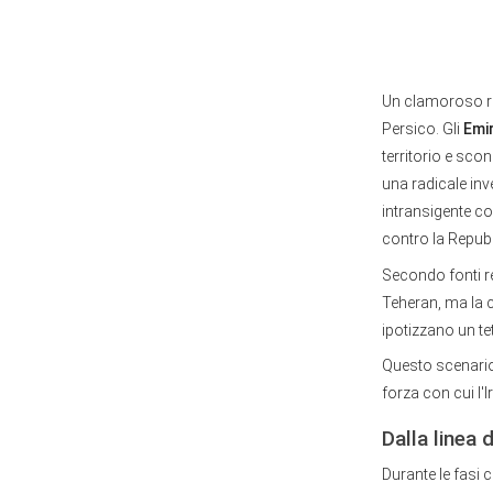
Un clamoroso ret
Persico. Gli
Emir
territorio e scon
una radicale inv
intransigente co
contro la Repub
Secondo fonti re
Teheran, ma la c
ipotizzano un tet
Questo scenario 
forza con cui l'I
Dalla linea 
Durante le fasi c