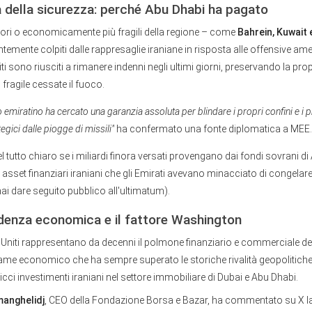
a della sicurezza: perché Abu Dhabi ha pagato
nori o economicamente più fragili della regione – come
Bahrein, Kuwait 
temente colpiti dalle rappresaglie iraniane in risposta alle offensive amer
ti sono riusciti a rimanere indenni negli ultimi giorni, preservando la propr
ragile cessate il fuoco.
o emiratino ha cercato una garanzia assoluta per blindare i propri confini e i p
egici dalle piogge di missili"
ha confermato una fonte diplomatica a MEE.
 tutto chiaro se i miliardi finora versati provengano dai fondi sovrani d
asset finanziari iraniani che gli Emirati avevano minacciato di congelare a
i dare seguito pubblico all'ultimatum).
ndenza economica e il fattore Washington
i Uniti rappresentano da decenni il polmone finanziario e commerciale de
game economico che ha sempre superato le storiche rivalità geopolitiche
ci investimenti iraniani nel settore immobiliare di Dubai e Abu Dhabi.
anghelidj
, CEO della Fondazione Borsa e Bazar, ha commentato su X l