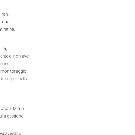
Iran.
e una
miratina,
lità,
nte di non aver
nario
di monitoraggio
t segreti nella
ono infatti in
ulla gestione
ost
avevano