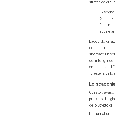
strategica di q
"Bisogna 
'Sbloccan
fetta imp
acceleran
L'accordo di fatt
consentendo co
sborsato un solo
dell'intelligenc
americana nel Go
foresteria dell
Lo scacchie
Questo travaso di
procinto di sigl
dello Stretto d
Il pragmatismo e