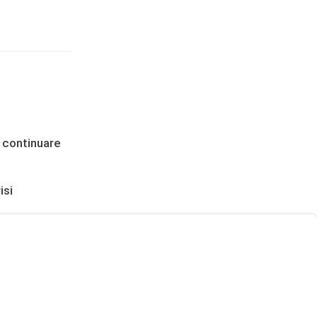
 continuare
isi
ritrovate
la diplomazia