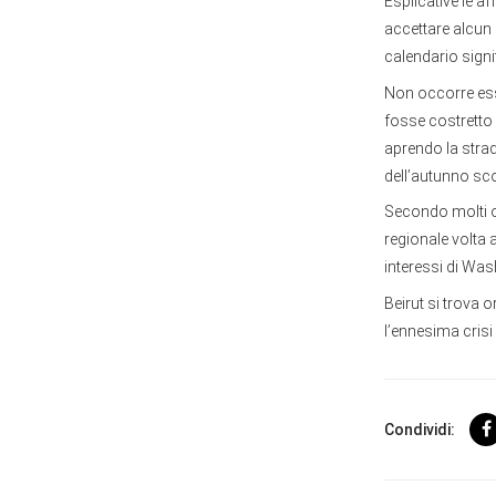
Esplicative le a
accettare alcun
calendario sign
Non occorre esse
fosse costretto 
aprendo la strad
dell’autunno sc
Secondo molti os
regionale volta a
interessi di Was
Beirut si trova o
l’ennesima crisi 
Condividi: