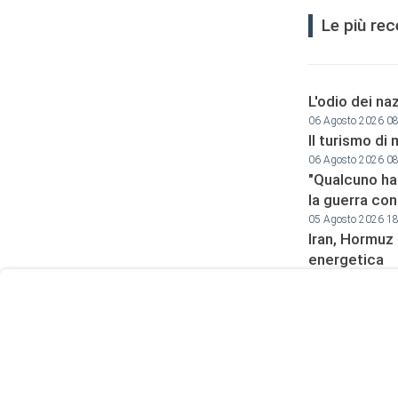
Le più re
L'odio dei naz
06 Agosto 2026 0
Il turismo di 
06 Agosto 2026 0
"Qualcuno ha
User
la guerra cont
Consent
05 Agosto 2026 1
Iran, Hormuz 
Prompt
energetica
Focus
Prompt
05 Agosto 2026 0
Striscia di Ga
sotto i detrit
05 Agosto 2026 0
Dagli attacch
Usa-Iran
05 Agosto 2026 0