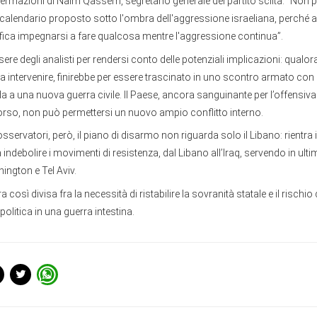
ffermazioni di Naim Qassem, segretario generale del partito sciita: “No
 calendario proposto sotto l'ombra dell'aggressione israeliana, perché 
ifica impegnarsi a fare qualcosa mentre l'aggressione continua”.
re degli analisti per rendersi conto delle potenziali implicazioni: qualora
a intervenire, finirebbe per essere trascinato in uno scontro armato con
a a una nuova guerra civile. Il Paese, ancora sanguinante per l’offensiva
orso, non può permettersi un nuovo ampio conflitto interno.
servatori, però, il piano di disarmo non riguarda solo il Libano: rientra 
 indebolire i movimenti di resistenza, dal Libano all’Iraq, servendo in ultim
hington e Tel Aviv.
ra così divisa fra la necessità di ristabilire la sovranità statale e il rischi
politica in una guerra intestina.