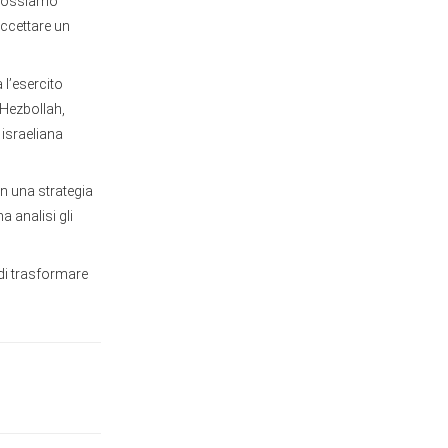
n possiamo
accettare un
 l’esercito
 Hezbollah,
 israeliana
in una strategia
a analisi gli
o di trasformare