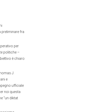
ni
 preliminare fra
operativo per
e politiche –
iettivo è chiaro:
 Thomas J.
ani e
mpegno ufficiale
er noi questa
e “un diktat