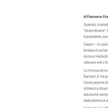
di Francesco Fu
Quando, martedì 
“straordinarie”,
il presidente J
Salam – in caric
limitare il nume
incluso Hezbolla
ottenere entro fi
La mossa arriva 
Barrack Jr. ha p
l’evacuazione d
di Beirut a dis
decisione sempli
statunitense a u