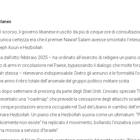
staneo
scorso, il governo libanese è uscito da più di cinque ore di consultazio
 l’unica certezza era che il premier Nawaf Salam avesse smontato l’intesa
oseph Aoun e Hezbollah.
a dall’otto febbraio 2025 – ha ordinato all’esercito di redigere un piano 
ro di armi in circolazione nel Paese, bypassando il dialogo che molte forz
h stessa – ritenevano indispensabile. Dietro gli annunci e le formalità l’ob
ne anno il ritiro totale dell’arsenale del gruppo politico militare sciita.
dopo settimane di pressing da parte degli Stati Uniti. L’inviato speciale
resentato una “roadmap” che prevede la cessazione degli attacchi israeli
i cinque postazioni ancora occupate nel Sud del Libano in cambio dell’i
armare Hezbollah. Un piano che a Hezbollah suona come un ultimatum: “P
cemente non esiste” ha replicato il movimento, bollando l’iniziativa com
na mossa a servizio d'Israele”.