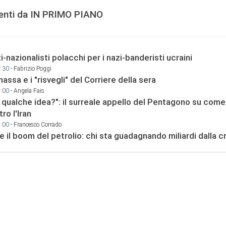
centi da IN PRIMO PIANO
i-nazionalisti polacchi per i nazi-banderisti ucraini
8:30
- Fabrizio Poggi
massa e i "risvegli" del Corriere della sera
8:00
- Angela Fais
 qualche idea?": il surreale appello del Pentagono su come
ro l'Iran
8:00
- Francesco Corrado
e il boom del petrolio: chi sta guadagnando miliardi dalla cr
9:00
- La Redazione de l'AntiDiplomatico
za, la tragedia dopo gli scavi: l'ultimo saluto a 112 vittime 
i
9:00
- La Redazione de l'AntiDiplomatico
i nel Mar Rosso allo Stretto di Hormuz: le ore decisive del
9:00