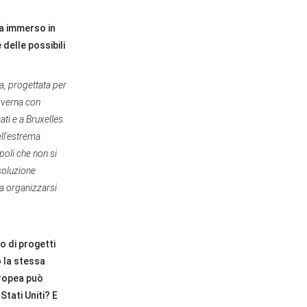
ra immerso in
 delle possibili
a, progettata per
governa con
ti e a Bruxelles.
ell'estrema
poli che non si
 soluzione
a organizzarsi
o di progetti
o la stessa
uropea può
tati Uniti? E