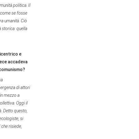
unità politica. Il
fe come se fosse
era umanità. Ciò
 storica: quella
icentrico e
nvece accadeva
l comunismo?
ca
mergenza di attori
 in mezzo a
lettiva. Oggi il
. Detto questo,
cologiste, si
i che risiede,