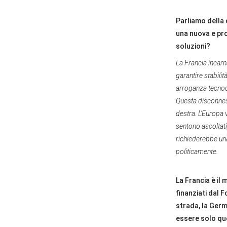
Parliamo della 
una nuova e pro
soluzioni?
La Francia incarn
garantire stabili
arroganza tecnocr
Questa disconness
destra. L'Europa 
sentono ascoltati
richiederebbe un
politicamente.
La Francia è il
finanziati dal 
strada, la Germ
essere solo que