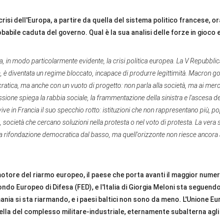
crisi dell'Europa, a partire da quella del sistema politico francese, o
babile caduta del governo. Qual è la sua analisi delle forze in gioco e
a, in modo particolarmente evidente, la crisi politica europea. La V Repubblic
tà, è diventata un regime bloccato, incapace di produrre legittimità. Macron 
atica, ma anche con un vuoto di progetto: non parla alla società, ma ai merca
ione spiega la rabbia sociale, la frammentazione della sinistra e l'ascesa d
vive in Francia il suo specchio rotto: istituzioni che non rappresentano più, po
, società che cercano soluzioni nella protesta o nel voto di protesta. La vera
a rifondazione democratica dal basso, ma quell'orizzonte non riesce ancora 
 motore del riarmo europeo, il paese che porta avanti il maggior numer
Fondo Europeo di Difesa (FED), e l'Italia di Giorgia Meloni sta seguend
ania si sta riarmando, e i paesi baltici non sono da meno. L'Unione E
lla del complesso militare-industriale, eternamente subalterna agli S