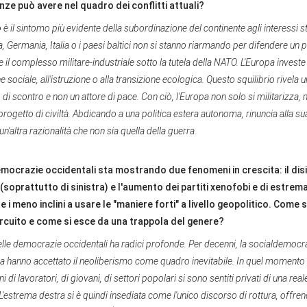
ze può avere nel quadro dei conflitti attuali?
 è il sintomo più evidente della subordinazione del continente agli interessi st
ia, Germania, Italia o i paesi baltici non si stanno riarmando per difendere un 
 il complesso militare-industriale sotto la tutela della NATO. L'Europa investe
 sociale, all'istruzione o alla transizione ecologica. Questo squilibrio rivela u
i scontro e non un attore di pace. Con ciò, l'Europa non solo si militarizza,
progetto di civiltà. Abdicando a una politica estera autonoma, rinuncia alla sua
n'altra razionalità che non sia quella della guerra.
democrazie occidentali sta mostrando due fenomeni in crescita: il di
 (soprattutto di sinistra) e l'aumento dei partiti xenofobi e di estrem
 meno inclini a usare le "maniere forti" a livello geopolitico. Come si
rcuito e come si esce da una trappola del genere?
delle democrazie occidentali ha radici profonde. Per decenni, la socialdemoc
tra hanno accettato il neoliberismo come quadro inevitabile. In quel momento 
i di lavoratori, di giovani, di settori popolari si sono sentiti privati di una real
'estrema destra si è quindi insediata come l'unico discorso di rottura, offren