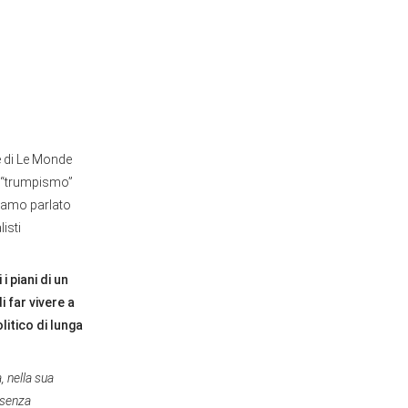
e di Le Monde
l “trumpismo”
biamo parlato
listi
 piani di un
 far vivere a
litico di lunga
, nella sua
i senza