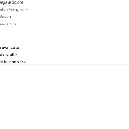
llega al dolore
ell'imitare questa
cchezza,
ituire alla
ia avanzata
ávez alle
ista, con varie
ia di Chávez nel
una democrazia
e ha trovato
 anche le
mo debellato:
ete e con una forte
e il rischio di
esta razionalità