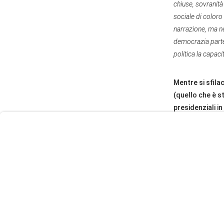
chiuse, sovranità
sociale di coloro 
narrazione, ma ne
democrazia parteci
politica la capaci
User
Mentre si sfilac
Consent
(quello che è s
Prompt
presidenziali i
Focus
Prompt
modulazioni. Il
Il ciclo progress
1998, ha aperto u
avanzata, popolare
rapidamente limit
contraddizioni in
un'internazionale f
ispirazione europ
esserlo anche di 