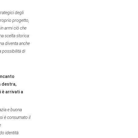
rategici degli
proprio progetto,
 in armi ciò che
na scelta storica:
 ma diventa anche
 possibilità di
sincanto
a destra,
 è arrivati a
razia e buona
si è consumato il
e
do identità