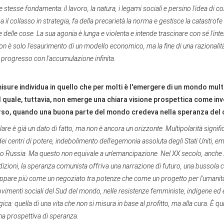
 stesse fondamenta: il lavoro, la natura, i legami sociali e persino l'idea di com
a il collasso in strategia, fa della precarietà la norma e gestisce la catastro
e delle cose. La sua agonia è lunga e violenta e intende trascinare con sé l'int
on è solo l'esaurimento di un modello economico, ma la fine di una razionalità
il progresso con l'accumulazione infinita.
isure individua in quello che per molti è l'emergere di un mondo mult
l quale, tuttavia, non emerge una chiara visione prospettica come i
rso, quando una buona parte del mondo credeva nella speranza de
are è già un dato di fatto, ma non è ancora un orizzonte. Multipolarità signifi
dei centri di potere, indebolimento dell'egemonia assoluta degli Stati Uniti, e
 o Russia. Ma questo non equivale a un'emancipazione. Nel XX secolo, anche
izioni, la speranza comunista offriva una narrazione di futuro, una bussola col
ppare più come un negoziato tra potenze che come un progetto per l'umanità
ovimenti sociali del Sud del mondo, nelle resistenze femministe, indigene ed e
ogica: quella di una vita che non si misura in base al profitto, ma alla cura. È qu
na prospettiva di speranza.