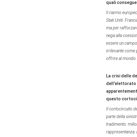
quali conseguen
Il riarmo europeo
Stati Uniti. Franc
ma per rafforzare
nega alla coesione
essere un campo d
irrilevante come 
offrire al mondo u
La crisi delle 
dell'elettorato
apparentemente i
questo cortoci
Il cortocircuito 
parte della sinis
tradimento: milion
rappresentanza. L