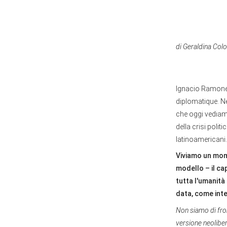
di Geraldina Colot
Ignacio Ramonet,
diplomatique. N
che oggi vediamo
della crisi polit
latinoamericani.
Viviamo un mome
modello – il cap
tutta l'umanità 
data, come inte
Non siamo di front
versione neoliber