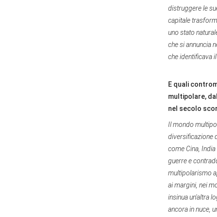
distruggere le sue
capitale trasform
uno stato natural
che si annuncia n
che identificava 
E quali controm
multipolare, da
nel secolo sco
Il mondo multipol
diversificazione 
come Cina, India
guerre e contradd
multipolarismo a
ai margini, nei m
insinua un'altra l
ancora in nuce, u