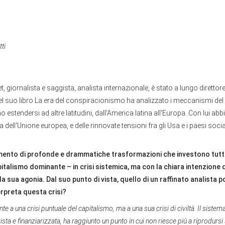
ti
 giornalista e saggista, analista internazionale, è stato a lungo direttor
el suo libro La era del conspiracionismo ha analizzato i meccanismi de
 estendersi ad altre latitudini, dall'America latina all'Europa. Con lui ab
ica dell'Unione europea, e delle rinnovate tensioni fra gli Usa e i paesi socia
nto di profonde e drammatiche trasformazioni che investono tutti i
italismo dominante – in crisi sistemica, ma con la chiara intenzione di
la sua agonia. Dal suo punto di vista, quello di un raffinato analista po
rpreta questa crisi?
e a una crisi puntuale del capitalismo, ma a una sua crisi di civiltà. Il sistema
ista e finanziarizzata, ha raggiunto un punto in cui non riesce più a riprodurs