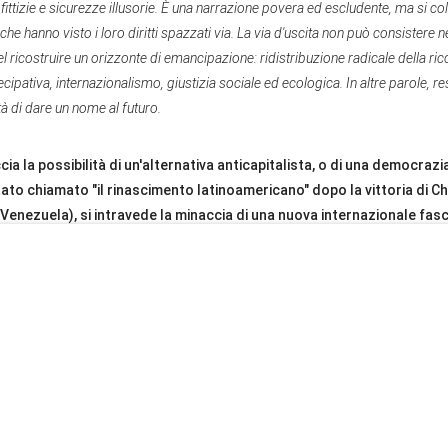
 fittizie e sicurezze illusorie. È una narrazione povera ed escludente, ma si co
che hanno visto i loro diritti spazzati via. La via d'uscita non può consistere n
l ricostruire un orizzonte di emancipazione: ridistribuzione radicale della ri
pativa, internazionalismo, giustizia sociale ed ecologica. In altre parole, rest
tà di dare un nome al futuro.
cia la possibilità di un'alternativa anticapitalista, o di una democraz
tato chiamato "il rinascimento latinoamericano" dopo la vittoria di Ch
n Venezuela), si intravede la minaccia di una nuova internazionale fasc
 "modello" europeo si sta imponendo anche in America Latina?
ista latinoamericano, che alcuni hanno chiamato "rinascimento" dopo la vittor
n orizzonte inaspettato in mezzo al dominio neoliberista: la possibilità di 
, inclusiva, con sovranità e giustizia sociale. Tuttavia, questo slancio inizial
i e resistenze: sabotaggio economico, colpi di stato soft, guerra mediatica e
terne dei processi stessi. In questo vuoto riemerge un pericolo che credeva
ascista con molteplici volti - religiosi, neoliberisti, militaristi - che opera in r
ea. L'America Latina, che tante volte è stata laboratorio di emancipazione, corr
nuove forme di autoritarismo. La battaglia attuale è quella di impedire che qu