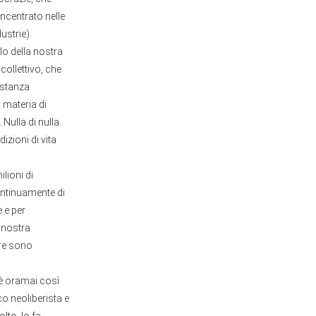
ncentrato nelle
ustrie).
lo della nostra
collettivo, che
bastanza
 materia di
Nulla di nulla.
zioni di vita
lioni di
ontinuamente di
e e per
a nostra
tre sono
 è oramai così
co neoliberista e