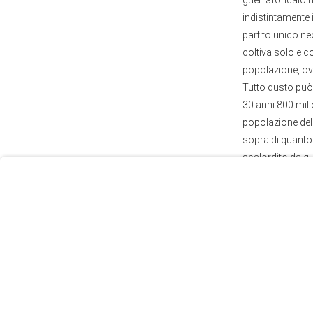
guerrafondaio n
indistintamente i
partito unico ne
coltiva solo e co
popolazione, ov
Tutto qusto può 
User
30 anni 800 mili
Consent
popolazione dell
Prompt
sopra di quanto
Focus
sbalordito da q
Prompt
media mainstrea
Vorrei conclude
partecipativa, so
ben istruiti e 
democratica deci
Condividi: