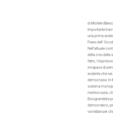
di Michele Blanc
Importante trarr
una prima analisi
Paesi dell' Occi
Nell'attuale cont
della crisi della
fatto, l'espres
incapace di pens
evidente che nei
democrazia. In It
sistema monopar
meritocrazia, ch
Bisognerebbe per
democratico, più
vorrebbe per chi