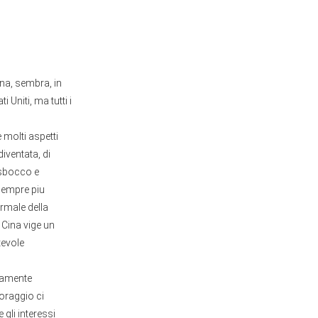
ina, sembra, in
 Uniti, ma tutti i
 molti aspetti
diventata, di
 sbocco e
 sempre piu
rmale della
n Cina vige un
tevole
eramente
oraggio ci
gli interessi