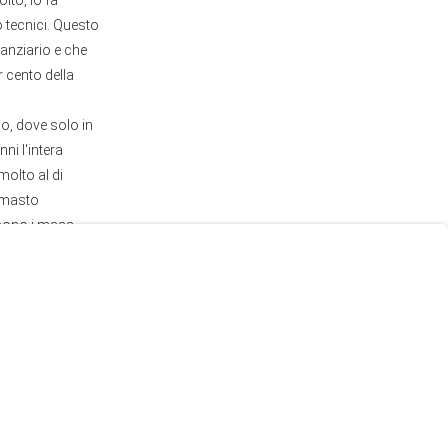
lto, lo fa
 o tecnici. Questo
nanziario e che
r cento della
io, dove solo in
ni l'intera
olto al di
rimasto
icono i mass
ella democrazia
 cittadini tutti
pazione