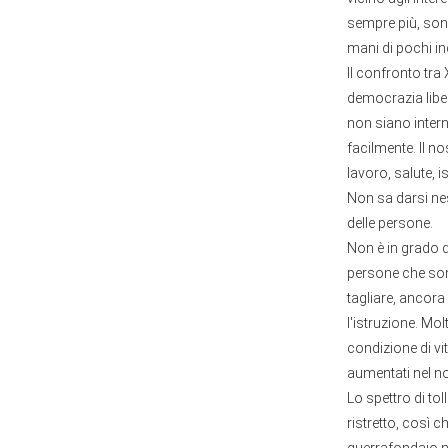
sempre più, sono
mani di pochi ind
Il confronto tra
democrazia liber
non siano intern
facilmente. Il n
lavoro, salute, i
Non sa darsi nes
delle persone.
Non è in grado d
persone che son
tagliare, ancora d
l'istruzione. Mo
condizione di v
aumentati nel no
Lo spettro di to
ristretto, così 