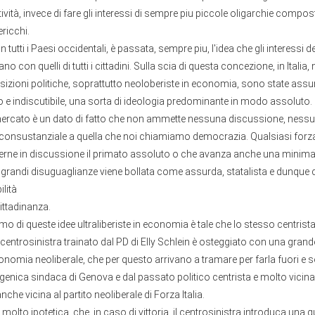
ettività, invece di fare gli interessi di sempre piu piccole oligarchie compo
ricchi.
, in tutti i Paesi occidentali, è passata, sempre piu, l'idea che gli interessi 
no con quelli di tutti i cittadini. Sulla scia di questa concezione, in Italia
sizioni politiche, soprattutto neoloberiste in economia, sono state ass
e indiscutibile, una sorta di ideologia predominante in modo assoluto.
ercato è un dato di fatto che non ammette nessuna discussione, nessun r
 consustanziale a quella che noi chiamiamo democrazia. Qualsiasi forza 
erne in discussione il primato assoluto o che avanza anche una minima 
e grandi disuguaglianze viene bollata come assurda, statalista e dunque
ilità
ittadinanza.
tismo di queste idee ultraliberiste in economia è tale che lo stesso centrista
ntrosinistra trainato dal PD di Elly Schlein è osteggiato con una grand
conomia neoliberale, che per questo arrivano a tramare per farla fuori e s
togenica sindaca di Genova e dal passato politico centrista e molto vicina 
he vicina al partito neoliberale di Forza Italia.
tà molto ipotetica, che, in caso di vittoria, il centrosinistra introduca una 