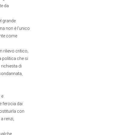
ste da
del grande
, ma non è l'unico
unte come
ilievo critico,
politica che si
richiesta di
 condannata,
 e
e ferocia dai
ostituirla con
a renzi,
qualche