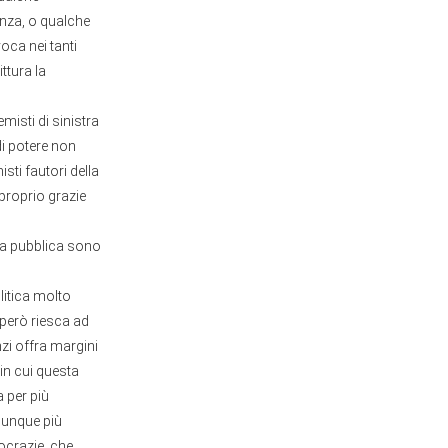
anza, o qualche
oca nei tanti
ttura la
misti di sinistra
 di potere non
sti fautori della
 proprio grazie
esa pubblica sono
itica molto
 però riesca ad
zi offra margini
in cui questa
a per più
omunque più
mocrazie, che