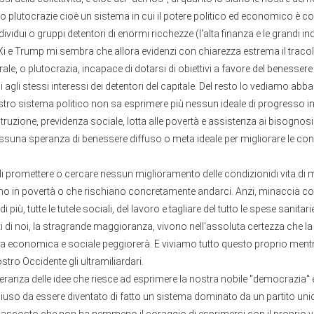
 plutocrazie cioè un sistema in cui il potere politico ed economico è co
ividui o gruppi detentori di enormi ricchezze (l'alta finanza e le grandi ind
 Xi e Trump mi sembra che allora evidenzi con chiarezza estrema il tracol
ale, o plutocrazia, incapace di dotarsi di obiettivi a favore del benessere 
i agli stessi interessi dei detentori del capitale. Del resto lo vediamo ab
ostro sistema politico non sa esprimere più nessun ideale di progresso in
struzione, previdenza sociale, lotta alle povertà e assistenza ai bisognosi. 
suna speranza di benessere diffuso o meta ideale per migliorare le condi
i promettere o cercare nessun miglioramento delle condizionidi vita di mi
o in povertà o che rischiano concretamente andarci. Anzi, minaccia c
i più, tutte le tutele sociali, del lavoro e tagliare del tutto le spese sanitari
lti di noi, la stragrande maggioranza, vivono nell'assoluta certezza che l
ita economica e sociale peggiorerà. E viviamo tutto questo proprio men
stro Occidente gli ultramiliardari.
lleranza delle idee che riesce ad esprimere la nostra nobile "democrazia"
chiuso da essere diventato di fatto un sistema dominato da un partito uni