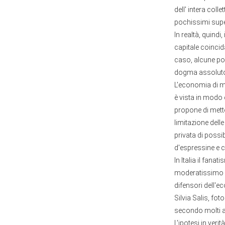
dell' intera coll
pochissimi supe
In realtà, quindi
capitale coincida
caso, alcune po
dogma assoluto 
L'economia di m
è vista in modo
propone di mett
limitazione dell
privata di possib
d'espressine e c
In Italia il fana
moderatissimo ce
difensori dell'e
Silvia Salis, fo
secondo molti anc
L'ipotesi in veri