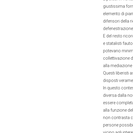
giustissima form
elemento di pia
difensori della 
defenestrazione
E del resto rico
e statalisti faut
potevano minimam
collettivazione 
alla mediazione 
Questi liberisti
disposti veramen
In questo conte
diversa dalla no
essere completa
alla funzione de
non contrasta co
persone possibil
vicino agli inter