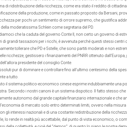
a di ridistribuzione della ricchezza, come era stato il reddito di cittadin
nificazione della produzione, come in passato proposto da Bersani, prov
ricchezza per pochi un sentimento di orrore supremo, che giustifica addiri
 della moderatissima Schlein come segretaria del PD.
rdiamoci che la caduta del governo Conte II, non certo un governo di estre
ori di grandi tassazioni per i ricchi, è avvenuta perché questi stessi centri
ente tollerare che PD e 5stelle, che sono partiti moderati e non estremi
delle ricchezze, gestissero i finanziamenti del PNRR ottenuto dall'Europa,
dell'allora presidente del consiglio Conte.
 assoluti pur di dominare e controllare fino all'ultimo centesimo della sp
te a tutto.
sto il sistema politico-economico cinese esprime indubbiamente una pol
stra. Secondo i nostri canoni è un sistema dispotico. Il fatto stesso che
mente autonomo dal grande capitale finanziario internazionale e che an
ll'economia di mercato solo entro determinati limiti, ovvero nella misura 
n gli interessi nazionali e di una costante redistribuzione della ricchezz
e, lo rende in realtà più accettabile, dal punto di vista economico, o c
essi della collettività, e cioè del "demos", di quanto lo siano le nostre de