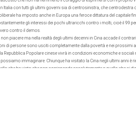
ascosto che non ha nemmeno il coraggio di esprimersi con il proprio vo
n Italia con tutti gli ultimi governi sia di centrosinistra, che centrodestra
oliberale ha imposto anche in Europa una feroce dittatura del capitale fi
stantemente gli interessi dei pochi ultraricchi contro i molti, cioè il 99 pe
vero contro il demos.
non piacere ma nella realtà degli ultimi decenni in Cina accade il contrar
oni di persone sono usciti completamente dalla povertà e nei prossimi an
a Repubblica Popolare cinese vivrà in condizioni economiche e sociali m
 possiamo immaginare. Chiunque ha visitato la Cina negli ultimi anni è 
uello che ha visto che non corrisponde assolutamente a quello che ci d
m occidentali.
re, per evitare equivoci, che personalmente sono un assoluto fautore d
no un grande sostenitore dello Stato democratico di diritto sociale, dove i
correttamente informati da mass media imparziali possano con la parteci
dere il loro futuro.