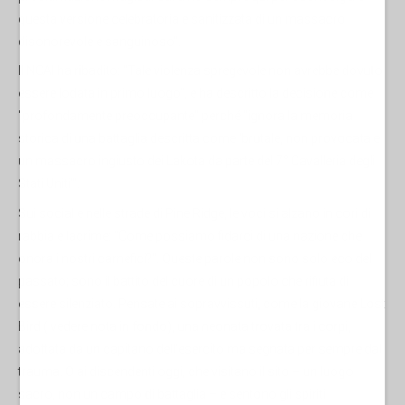
questa versione celebratoria e sanitizzata di un massacro
disonorevole e sanguinoso".
Il NCAI ha ribadito: "Tale violenza spregevole non avrebbe dovuto
essere lodata in primo luogo", e ha descritto la decisione come
"profondamente preoccupante" perché "ignora la memoria
storica di una battaglia descritta come 'brutale, non provocata e
un massacro ingiusto dei Lakota da parte del 7° Cavalleria degli
Stati Uniti'".
Sui social e nelle strade di Pine Ridge, le voci si alzano in cori di
rabbia e lacrime: "Come possiamo fidarci di una nazione che
onora i nostri carnefici?". Queste parole non sono solo eco del
passato; sono il battito del cuore di un popolo che rifiuta di
essere silenziato. Pensate ai sopravvissuti, come la giovane Lost
Bird ( vedere nota in fondo), una neonata trovata tra i corpi,
adottata da un capitano dell'esercito ma segnata per sempre dal
trauma. O ai discendenti oggi, che visitano il sito – un luogo
sacro, non un campo di battaglia – e sentono gli spiriti