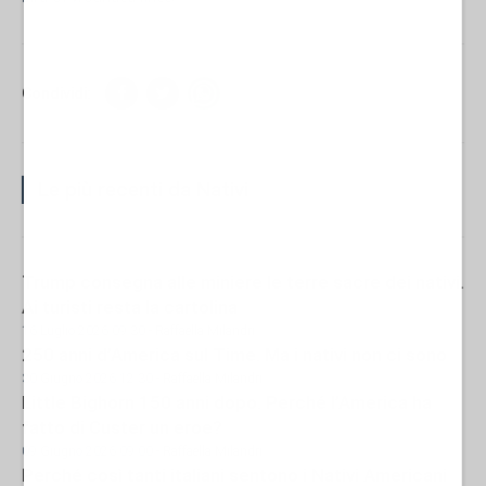
Condividi:
Le più recenti da Nativi
Trump consegna alle miniere le terre sacre dei nativi.
Ai turisti resta la cartolina
16 Luglio 2026 09:30
- Raffaella Milandri
250 anni d’America sul Time. Ma i nativi non ci sono
30 Giugno 2026 12:30
- Raffaella Milandri
Little Bighorn 150 anni dopo. Perché l’America ha
fatto di Custer un eroe?
09 Giugno 2026 09:00
- Raffaella Milandri
Perché così tanti italiani sentono i Nativi Americani