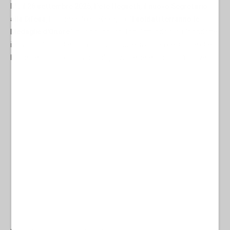
Ma
il 26 settembre 2025, Pete Hegseth, il nuovo Segretario
alla Difesa
, ha spezzato quel sogno. "
I soldati terranno le
Medaglie d'Onore
", ha annunciato, focalizzandosi su "condotte
individuali" anziché sul massacro collettivo. Una decisione che
ha scatenato un'ondata di indignazione nelle comunità native.