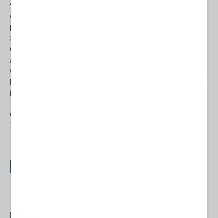
“vicini”?
04 Maggio 2026 07:00
- Raffaella Milandri
Lo scalpo e l’invenzione del “selvaggio”
21 Marzo 2026 18:00
- Raffaella Milandri
Quando un nativo è contro gli immigrati. Il paradosso
americano della nomina di Markwayne Mullin
09 Marzo 2026 17:30
- Raffaella Milandri
Dalle offese ai nativi al controllo del petrolio: perché
il caso Bo French agita il Texas
19 Febbraio 2026 12:00
- Raffaella Milandri
Cortina 2026, la neve e i Nativi “invisibili”
10 Febbraio 2026 06:00
- Raffaella Milandri
On Fire