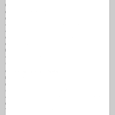
Una decisione che non è solo un capitolo di storia dimenticata,
ma un pugno nel petto delle nazioni native, un rifiuto a
riconoscere il dolore di generazioni. Immaginate la scena: madri
che stringono i figli tra le braccia, mentre proiettili trafiggono la
carne; nonni che, con le mani alzate, implorano misericordia in
una lingua che i bianchi non capivano né volevano sentire. Il
massacro di Wounded Knee non fu un "conflitto" isolato, ma
l'epilogo crudele della "guerra indiana": la sistematica distruzione
di culture millenarie per far spazio al "destino manifesto"
americano.
Circa
250 Lakota persero la vita
quel giorno, tra cui 146 donne e
bambini, secondo stime conservatrici. Solo 25 soldati morirono,
molti colpiti dal fuoco amico nel caos che loro stessi avevano
scatenato. Per il loro "coraggio", nel 1891, il Congresso assegnò
quelle medaglie. Passarono i decenni, e con l'alba del centenario,
nel 1990, il Congresso emise una risoluzione esprimendo
"profondo rammarico" per l’episodio di Wounded Knee,