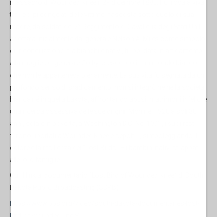
massacro di Wounded Knee il 29 dicembre 1890. Fu trovata viva
tra i corpi congelati delle vittime, nascosta sotto quello di sua
madre, da soldati del 7° Reggimento di Cavalleria degli Stati Uniti.
Adottata inizialmente dal generale Nelson A. Miles come simbolo
di "riconciliazione" tra bianchi e nativi, fu poi data in affidamento
alla moglie del generale Colby, crescendo in un mondo bianco
che non le apparteneva pienamente. La sua vita fu segnata da un
profondo senso di sradicamento: non si integrò né nella società
bianca né in quella Lakota, affrontando abusi, matrimoni infelici e
una ricerca ossessiva delle sue origini. Morì nel 1920 a soli 30
anni, sola e in povertà, a Washington D.C. Nel 1991, i suoi resti
furono riportati a Wounded Knee e sepolti lì, simboleggiando il
dolore e la resilienza dei "Lost Birds" – i bambini nativi strappati
alle loro famiglie.
Qui il link al documentario “Lost Bird of Wounded Knee” di South
Dakota Public Broadcasting (SDPB)
https://www.pbs.org/video/south-dakota-documentaries-lost-
bird-of-wounded-knee/