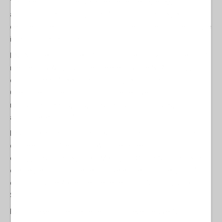
"È crudeltà, non onore. Ribadire queste medaglie oggi
approfondisce solo l'ingiustizia", ha tuonato l’ex Segretario
dell'Interno Deb Haaland, una donna Pueblo che porta nel sangue
il peso di queste storie.
Il NCAI ha definito la scelta "incompatibile con i valori americani",
mentre Larry Wright Jr., direttore esecutivo del NCAI, ha aggiunto
con amarezza: "Celebrare crimini di guerra non è patriottico.
Questa decisione mina la narrazione della verità, la
riconciliazione e la guarigione che l'Indian Country e gli Stati Uniti
ancora necessitano".
Le voci delle nazioni native si levano come un coro unanime di
dolore e rabbia. "Le azioni a Wounded Knee non furono atti di
coraggio e valore degni della Medaglia d'Onore. Non c'è niente
che Hegseth possa fare per riscrivere la verità di quel giorno", ha
dichiarato Janet Alkire, presidente della tribù Standing Rock
Sioux.
Ryman LeBeau, presidente della tribù Cheyenne River Sioux, ha