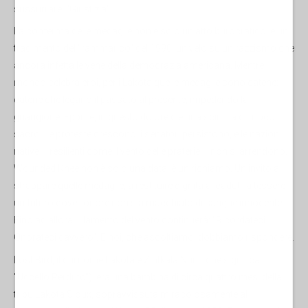
sussurrare: "Giustizia".
La conferma delle medaglie non è solo un atto burocratico; è un
tradimento del "rammarico" del 1990, un velo su un razzismo che
ancora infetta le vene della democrazia americana. Mentre il
mondo celebra eroi, per i Lakota quelle medaglie sono catene:
catene che legano il passato al presente, impedendo la
guarigione. Eppure, in questo dolore c'è una scintilla di fuoco
sacro. Le proteste crescono, i senatori persistono, e le nazioni
native – resilienti come il vento delle praterie – non si arrendono.
Wounded Knee non è solo una data; è un richiamo. Un invito a
strappare quelle medaglie, a restituire dignità ai caduti, a tessere
un futuro dove l'onore non sia macchiato di sangue innocente.
Fino ad allora, il lamento del vento continuerà: "Ricordateci.
Onorateci davvero". E noi, che ascoltiamo, dobbiamo rispondere.
Lost Bird, il cui nome Lakota è Zintkála Nuni (che significa
"Uccello Perduto"), era una bambina di circa quattro mesi della
tribù Lakota Sioux, sopravvissuta miracolosamente al