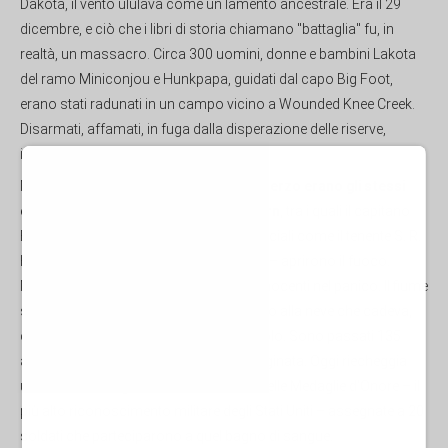
Dakota, il vento ululava come un lamento ancestrale. Era il 29
dicembre, e ciò che i libri di storia chiamano "battaglia" fu, in
realtà, un massacro. Circa 300 uomini, donne e bambini Lakota
del ramo Miniconjou e Hunkpapa, guidati dal capo Big Foot,
erano stati radunati in un campo vicino a Wounded Knee Creek.
Disarmati, affamati, in fuga dalla disperazione delle riserve,
imploravano pace.
Ma i soldati del 7° Cavalleria – di cui
un terzo
erano gli stessi
che erano sopravvissuti a Little Bighorn
, tra i quali il capitano
Edward Settle Godfrey e almeno due ufficiali come il tenente S. R.
H. Tompkins e il tenente James D. Mann – aprirono il fuoco.
Mitragliatrici Gatling falciarono corpi innocenti nel panico. Il fiume
si tinse di rosso, e le urla si mescolarono alla neve che cadeva,
coprendo per sempre i sogni di un popolo. Sono passati 135
anni, ma quella ferita non si è mai rimarginata. Oggi riecheggia
un'altra eco di ingiustizia: la conferma delle Medaglie d'Onore – il
più alto riconoscimento militare degli Stati Uniti – assegnate a 20
soldati che parteciparono a quel bagno di sangue.