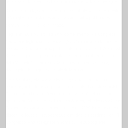
riconoscendolo per ciò che era: un massacro. Ma le medaglie?
Rimasero intatte, come trofei su uno scaffale polveroso, mentre
le famiglie Lakota piangevano i loro antenati sepolti in fosse
comuni. Il dolore, però, non tace.
Negli anni '80 e '90, attivisti nativi come i membri del Congresso
Nazionale degli Indiani Americani (NCAI) iniziarono a lottare per
revocarle. "Onorare chi ha partecipato al massacro di Wounded
Knee con il più alto premio militare è incompatibile con i valori
della Medaglia", dichiarò il NCAI in un comunicato recente,
riecheggiando un grido che sale dalle praterie.
Nel 2024, il Segretario alla Difesa Lloyd Austin ordinò una
revisione, un barlume di speranza alimentato da risoluzioni del
Senato che definivano l'evento un "massacro" e chiedevano
riparazioni. Senatori come Elizabeth Warren, Jeff Merkley e Glenn
Tokuda rinnovarono il combattimento nel 2025, introducendo un
disegno di legge per revocare quelle medaglie, ricordando che "il
Congresso le ha assegnate in nome suo, e può toglierle".