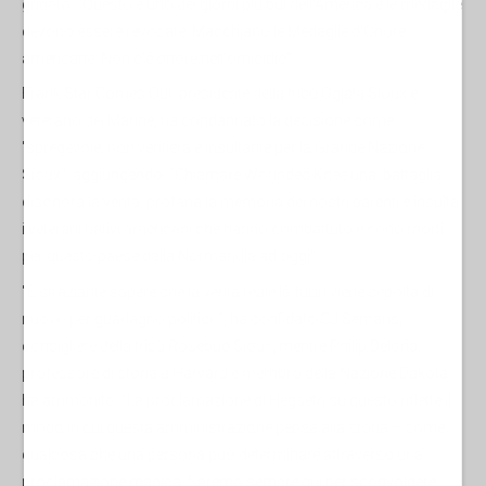
gridato: "Questo è uno dei giorni più bui dell'America e le medaglie
devono essere revocate. Macchiano le Medaglie d'Onore
americane. Non c'è onore nell'omicidio".
Frank Star Comes Out, presidente della tribù Oglala Sioux e
veterano dei Marine, ha condannato la decisione come
"spregevole, non veritiera e insultante per la Grande Nazione
Sioux", aggiungendo: "Chiamare Wounded Knee una 'battaglia'
disonora la verità, profana la memoria dei nostri parenti e insulta
i veterani nativi americani che hanno combattuto e sono morti
per questo paese dalla Normandia ad oggi".
"È straziante sapere che la verità reale là fuori viene sepolta di
nuovo per guadagno politico", ha confidato OJ Semans,
consigliere della tribù Rosebud Sioux, mentre Philip Deloria,
professore di storia a Harvard e membro della Nazione Dakota,
ha ammonito: "La proclamazione di Hegseth su questo riflette il
modo in cui questa amministrazione pensa alla storia – come
qualcosa che una persona può determinare attraverso una
proclamazione magica. Saremo sempre qui per sconvolgere