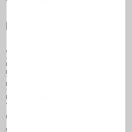
Condividi:
Le più recenti da Scelti dal People's Daily
Computing spaziale: i data center entrano in orbita
30 Luglio 2026 09:00
Hangzhou impiega pesci robotici biomimetici per
pattugliare il Lago dell'Ovest
30 Luglio 2026 09:00
Registro di ispezione di un drone intelligente
30 Luglio 2026 09:00
L'innovazione alimenta l'ascesa della Cina nel
supercalcolo
23 Luglio 2026 11:30
Robot cinesi: economici e altamente performanti
15 Luglio 2026 09:30
Le politiche migliorate per il rimborso fiscale