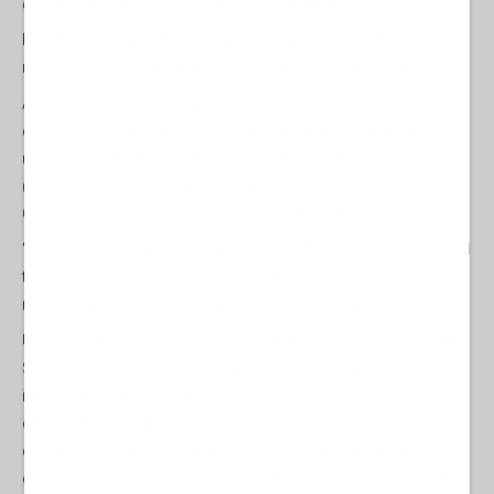
dovrebbe ridurre i costi per spedizione dal 10 al 25 per cento.
Per il trasporto marittimo a lunga distanza, previsioni
meteorologiche affidabili sono di fondamentale importanza.
All'inizio di novembre dell'anno scorso, il Capitano Zhang Nan
della Meico International Shipping Limited si è trovato di fronte a
una decisione difficile mentre percorreva la rotta da Penang
(Malesia) al porto di Nansha, nella provincia cinese del
Guangdong, a causa dell'avvicinarsi del tifone Kalmaegi.
"Prima della partenza, abbiamo esitato: attendere il passaggio del
tifone o deviare? Entrambe le opzioni avrebbero comportato
ritardi e un aumento dei costi del carburante", ha ricordato.
Utilizzando il servizio di navigazione meteorologica della Via della
Seta Marittima, l'equipaggio ha avuto accesso a previsioni visive
in tempo reale relative ai successivi cinque giorni, comprensive
della traiettoria del tifone, delle condizioni del vento e
dell'andamento del moto ondoso. Supportati da un team di
esperti in meteorologia e navigazione marittima, hanno stabilito