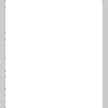
trasportate tramite linee di spedizione espressa dedicate avevano
raggiunto un valore all'esportazione superiore ai 15 miliardi di
yuan (2,2 miliardi di dollari), mentre le rotte per carichi sfusi e
frazionati avevano gestito merci per un valore di oltre 32 miliardi
di yuan.
Presso il terminal Haitian del porto di Xiamen, una nave
mercantile trasportante oltre 6.000 pacchi di merci per l'e-
commerce transfrontaliero, tra cui abbigliamento, piccoli
elettrodomestici e beni di prima necessità, ha recentemente
preso il largo. Appena due giorni più tardi, il carico sarebbe giunto
al porto di Manila, nelle Filippine.
Un'efficienza di questo tipo era un tempo inimmaginabile per Sun
Kaiyang, direttore generale di un'azienda di gestione della filiera di
approvvigionamento con sede a Xiamen, nella provincia del
Fujian, spedizioniere del carico sopra menzionato. "In passato,
dovevamo attendere che venisse consolidata una quantità di
merci sufficiente a riempire un intero container, per poi
trasportarle via camion verso un altro porto in anticipo rispetto