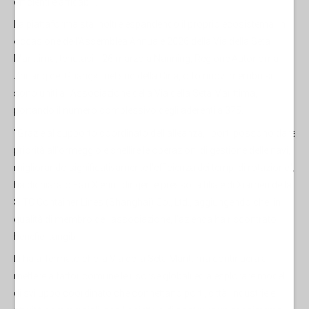
efficienti e affidabili.
La piattaforma sta inoltre espandendo il proprio ecosistema. In
occasione dell'Assemblea Annuale 2026 della Via della Seta
Marittima, tenutasi il 26 marzo a Nanning, Regione Autonoma
Zhuang del Guangxi, nel sud della Cina, otto nuovi membri si
sono uniti all’Associazione della Via della Seta Marittima,
portando il numero complessivo degli aderenti a 375.
"Grazie al supporto coordinato dell'alleanza, i porti possono dare
priorità all'ormeggio e snellire le operazioni di gestione delle navi,
migliorando significativamente l'efficienza dei tempi di rotazione",
ha dichiarato Fan Xiehui, dirigente presso la filiale di Xiamen della
SITC Container Lines (Shanghai) Co., Ltd., aggiungendo che, in
qualità di membro dell'associazione, l'azienda ha riscontrato
benefici tangibili.
Li ha affermato che la Via della Seta Marittima continuerà a
mettere a fattor comune le risorse globali ed a esplorare modelli
di sviluppo coordinato che connettano porti, città, industrie e