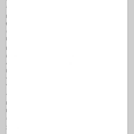
alla tabella di marcia. Era difficile garantire i tempi di consegna".
Le spedizioni legate all'e-commerce transfrontaliero sono
tipicamente di volume ridotto, frequenti ed estremamente
sensibili alle tempistiche, il che pone sfide significative alla
logistica di spedizione tradizionale.
Per far fronte a questa situazione, nel giugno 2022 è stata
inaugurata la prima rotta espressa per l'e-commerce della Via
della Seta Marittima. Da allora, una rete in espansione di tali rotte
ha reso possibili spedizioni dirette, point-to-point, da Xiamen
verso i principali porti di Paesi quali Singapore, Filippine, Malesia,
Vietnam e Thailandia.
"Ora siamo in grado di effettuare la consegna, il carico,
l'ispezione e la spedizione, il tutto nell'arco della stessa giornata",
ha affermato Sun. "La catena logistica è stata notevolmente
accorciata".
Xiamen ha inoltre introdotto un innovativo modello di container