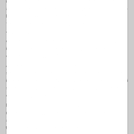
misto, che consente di spedire congiuntamente pacchi destinati
all'e-commerce e merci del commercio generale. Ciò ha ampliato
le fonti di approvvigionamento del carico e accresciuto la
flessibilità nelle operazioni di sdoganamento.
"Nel complesso, i tempi di trasporto si riducono di circa due
giorni e ogni container permette di risparmiare circa 4.000 yuan
in costi di spedizione, incrementando significativamente la
competitività", ha aggiunto Sun.
Anche le autorità doganali hanno snellito le procedure. "Abbiamo
semplificato i requisiti per le dichiarazioni e ottimizzato i processi
ispettivi", ha affermato Cai Shaojun, vicedirettore della divisione di
supervisione logistica presso la Dogana di Dongdu, facente
capo alla Dogana di Xiamen.
Rispetto ai modelli tradizionali, in cui diverse tipologie di merci
richiedono stoccaggio ed esportazione separati, questo
approccio integrato migliora l'efficienza logistica in termini di
tempistiche dal 25 al 50 per cento e, secondo il funzionario,