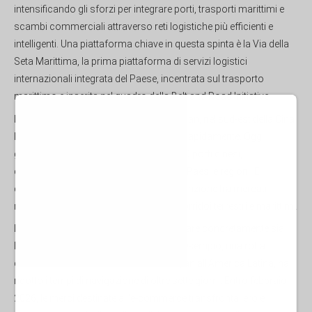
intensificando gli sforzi per integrare porti, trasporti marittimi e
scambi commerciali attraverso reti logistiche più efficienti e
intelligenti. Una piattaforma chiave in questa spinta è la Via della
Seta Marittima, la prima piattaforma di servizi logistici
internazionali integrata del Paese, incentrata sul trasporto
marittimo e inserita nel quadro della Belt and Road Initiative.
Lanciata nel 2018 nella provincia del Fujian, nel sud-est della Cina,
la Via della Seta Marittima si è espansa rapidamente. Oggi
gestisce 148 rotte in partenza da oltre 10 porti cinesi,
collegandosi a 150 porti distribuiti in 48 Paesi e regioni. È
diventata un importante anello di congiunzione tra mercati
nazionali e internazionali, collegando corridoi terrestri e marittimi.
La piattaforma ha dimostrato di migliorare concretamente sia
l'efficienza che la portata operativa. Ad esempio, una rotta
container di recente attivazione, dal Fujian all'America Latina, ha
ridotto i tempi di navigazione di oltre sette giorni. Entro febbraio
2026, le merci destinate all'e-commerce transfrontaliero e