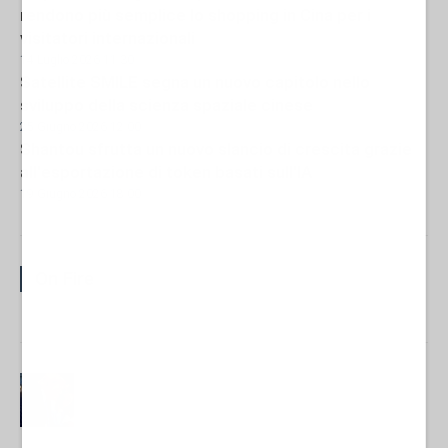
rendono più semplice lo shopping in Cina per i
visitatori internazionali
14 Luglio 2026 11:30
Satellite SMILE segna un nuovo capitolo nello
sviluppo della scienza spaziale cinese
25 Giugno 2026 12:00
Shantou sfrutta un nuovo slancio di crescita grazie
all'esportazione di token basati sull'IA
19 Giugno 2026 18:00
On Fire