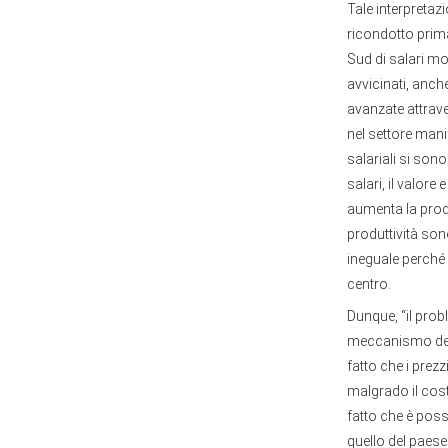
Tale interpretaz
ricondotto prim
Sud di salari molt
avvicinati, anch
avanzate attraver
nel settore manif
salariali si son
salari, il valor
aumenta la produ
produttività sono
ineguale perché 
centro.
Dunque, “il prob
meccanismo dei
fatto che i prezz
malgrado il cost
fatto che è poss
quello del paese