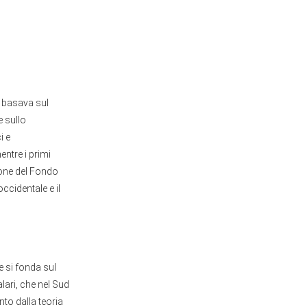
i basava sul
e sullo
i e
entre i primi
ione del Fondo
ccidentale e il
 si fonda sul
lari, che nel Sud
to dalla teoria