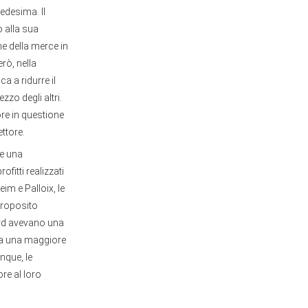
edesima. Il
o alla sua
e della merce in
rò, nella
a a ridurre il
zo degli altri.
ore in questione
ettore.
re una
itti realizzati
im e Palloix, le
proposito
ord avevano una
è a una maggiore
nque, le
re al loro