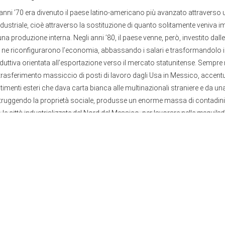
 anni ’70 era divenuto il paese latino-americano più avanzato attraverso u
ndustriale, cioè attraverso la sostituzione di quanto solitamente veniva 
na produzione interna. Negli anni ’80, il paese venne, però, investito dalle
he ne riconfigurarono l’economia, abbassando i salari e trasformandolo 
uttiva orientata all’esportazione verso il mercato statunitense. Sempre n
 trasferimento massiccio di posti di lavoro dagli Usa in Messico, accen
stimenti esteri che dava carta bianca alle multinazionali straniere e da u
istruggendo la proprietà sociale, produsse un enorme massa di contadin
le città industrializzate del Nord del Messico, per lavorare nelle
maquilad
i Usa. Infine, la ristrutturazione si intensificò quando fu implementato il Na
o tra Usa, Messico e Canada. In questo modo il Messico diventò il paese
ti del lavoro più bassi e contemporaneamente il maggiore fornitore di pr
er il mercato statunitense. In particolare, il Messico è divenuto una enor
obilistica, dedicata a esportare veicoli finiti e parti di automobili negli 
merciali tra Messico e Usa hanno alla loro base le enormi differenze salar
i concentrano sul prezzo della forza lavoro e non comprendono la differ
cono a cogliere l’enorme ammontare del tempo di lavoro non pagato che