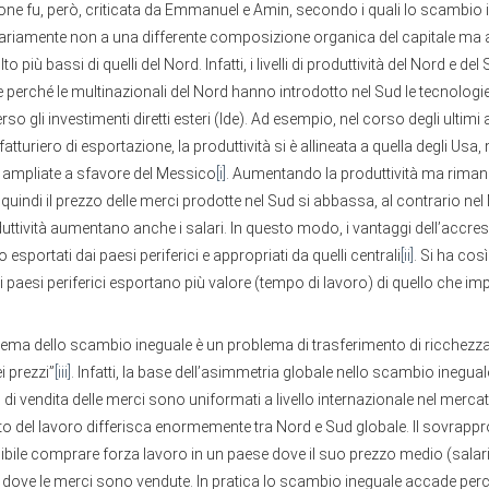
ione fu, però, criticata da Emmanuel e Amin, secondo i quali lo scambio
ariamente non a una differente composizione organica del capitale ma al
o più bassi di quelli del Nord. Infatti, i livelli di produttività del Nord e de
e perché le multinazionali del Nord hanno introdotto nel Sud le tecnologi
so gli investimenti diretti esteri (Ide). Ad esempio, nel corso degli ultimi
atturiero di esportazione, la produttività si è allineata a quella degli Usa,
o ampliate a sfavore del Messico
[i]
. Aumentando la produttività ma riman
e e quindi il prezzo delle merci prodotte nel Sud si abbassa, al contrario n
ttività aumentano anche i salari. In questo modo, i vantaggi dell’accres
 esportati dai paesi periferici e appropriati da quelli centrali
[ii]
. Si ha co
i paesi periferici esportano più valore (tempo di lavoro) di quello che im
lema dello scambio ineguale è un problema di trasferimento di ricchezza
 prezzi”
[iii]
. Infatti, la base dell’asimmetria globale nello scambio ineguale
i di vendita delle merci sono uniformati a livello internazionale nel merca
o del lavoro differisca enormemente tra Nord e Sud globale. Il sovrappro
ibile comprare forza lavoro in un paese dove il suo prezzo medio (salario
 dove le merci sono vendute. In pratica lo scambio ineguale accade perc