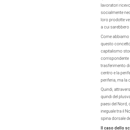
lavoratori ricev
socialmente nece
loro prodotte ve
a cui sarebbero 
Come abbiamo già
questo concetto s
capitalismo stor
corrispondente l
trasferimento di
centro e la peri
periferia, ma la 
Quindi, attraver
quindi del plusv
paesi del Nord, 
ineguale tra il N
spina dorsale de
Il caso dello s