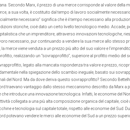
ana. Secondo Marx, il prezzo di una merce corrisponde al valore della m
rce, a sua volta, è costituito dal tempo di lavoro socialmente necessari
ialmente necessario” significa che è il tempo necessario alla produzion
izioni storiche, cioè dato un certo livello tecnologico medio. Accade, pe
talistica che un imprenditore, attraverso innovazioni tecnologiche, riesc
oro necessario, pur continuando a vendere la sua merce allo stesso prez
la merce viene venduta a un prezzo più alto del suo valore e l’imprendit
rofitto, realizzando un “sovrapprofitto”, superiore al profitto medio del s
ovrapprofitto, legato alla mancata rispondenza tra valore e prezzo, ricop
mentale nella spiegazione dello scambio ineguale, basato sui sovrapprof
nali del Nord. Ma da dove deriva questo sovrapprofitto? Secondo Bettelhe
rd traevano vantaggio dallo stesso meccanismo descritto da Marx a 
e che introduce una innovazione tecnologica. Infatti, le economie del N
tività collegata a una più alta composizione organica del capitale, cio
chine e tecnologia sul capitale totale, rispetto alle economie del Sud. Du
rd potevano vendere le merci alle economie del Sud a un prezzo superio