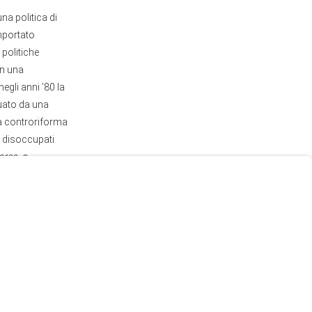
na politica di
importato
 politiche
in una
egli anni ’80 la
tuato da una
na controriforma
i disoccupati
oras
, o
fta, il trattato
 dell’America
odotti
me enclave di
Usa.
iali. Tuttavia,
enza tra prezzo e
 viene drenato