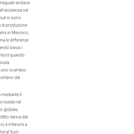
 ineguale andava
l’esistenza nel
l Sud si sono
e di produzione
 anni in Messico,
 ma le differenze
endo bassi i
el Nord quando
ciuta
sì uno scambio
portano dal
 mediante il
 risiede nel
to globale,
fitto deriva dal
) è inferiore a
hé al Sud i