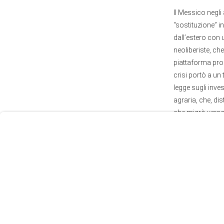
Il Messico negli
“sostituzione” i
dall’estero con u
neoliberiste, c
piattaforma prod
User
crisi portò a un
Consent
legge sugli inve
Prompt
agraria, che, d
Focus
che migrò verso 
Prompt
direttamente negl
di libero scambi
Latina con i cos
manifatturieri p
manifattura autom
Le relazioni com
le analisi che s
valore non ries