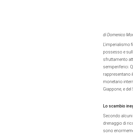
di Domenico Mo
L’imperialismo f
possesso e sullo
sfruttamento att
semiperiferici. 
rappresentano il
monetario intern
Giappone, e del S
Lo scambio ine
Secondo alcuni 
drenaggio di ric
sono enormement