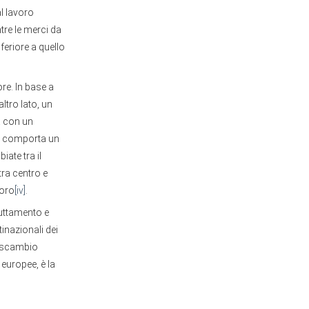
al lavoro
tre le merci da
eriore a quello
re. In base a
ltro lato, un
a con un
ro comporta un
ate tra il
tra centro e
voro
[iv]
.
ruttamento e
inazionali dei
o scambio
 europee, è la