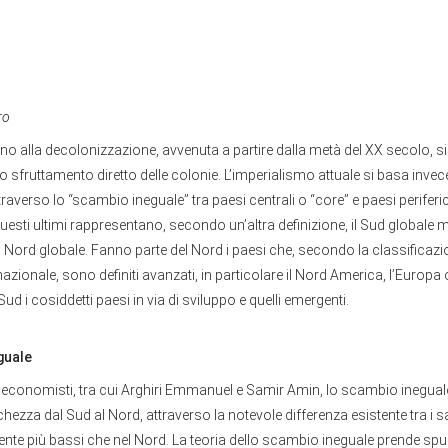
ro
ino alla decolonizzazione, avvenuta a partire dalla metà del XX secolo, s
 sfruttamento diretto delle colonie. L’imperialismo attuale si basa invec
raverso lo “scambio ineguale” tra paesi centrali o “core” e paesi periferic
Questi ultimi rappresentano, secondo un’altra definizione, il Sud globale m
 Nord globale. Fanno parte del Nord i paesi che, secondo la classificaz
azionale, sono definiti avanzati, in particolare il Nord America, l’Europa o
ud i cosiddetti paesi in via di sviluppo e quelli emergenti.
guale
economisti, tra cui Arghiri Emmanuel e Samir Amin, lo scambio ineguale
chezza dal Sud al Nord, attraverso la notevole differenza esistente tra i sa
e più bassi che nel Nord. La teoria dello scambio ineguale prende spun