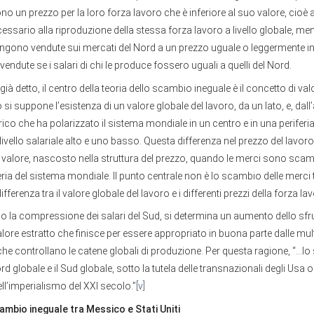
ono un prezzo per la loro forza lavoro che è inferiore al suo valore, cioè 
ssario alla riproduzione della stessa forza lavoro a livello globale, men
ngono vendute sui mercati del Nord a un prezzo uguale o leggermente inf
vendute se i salari di chi le produce fossero uguali a quelli del Nord.
 detto, il centro della teoria dello scambio ineguale è il concetto di valo
i suppone l’esistenza di un valore globale del lavoro, da un lato, e, dall’a
ico che ha polarizzato il sistema mondiale in un centro e in una periferi
ivello salariale alto e uno basso. Questa differenza nel prezzo del lavo
 valore, nascosto nella struttura del prezzo, quando le merci sono scambi
feria del sistema mondiale. Il punto centrale non è lo scambio delle merci 
differenza tra il valore globale del lavoro e i differenti prezzi della forza la
so la compressione dei salari del Sud, si determina un aumento dello sf
alore estratto che finisce per essere appropriato in buona parte dalle mult
che controllano le catene globali di produzione. Per questa ragione, “…l
ord globale e il Sud globale, sotto la tutela delle transnazionali degli Usa o
ll’imperialismo del XXI secolo.”
[v]
cambio ineguale tra Messico e Stati Uniti