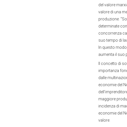
del valore marxi
valore di una me
produzione. “Soc
determinate cond
concorrenza capi
suo tempo di lav
In questo modo, 
aumenta il suo p
Il concetto di s
importanza fonda
dalle multinazio
economie del No
dell’imprenditor
maggiore produt
incidenza di mac
economie del No
valore.