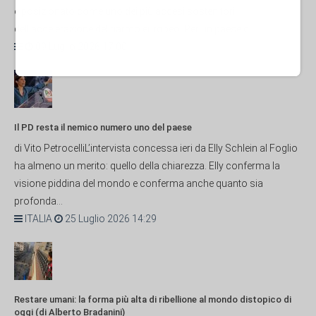
è posizionato come uno dei più accesi sostenitori
dell'accelerazione del riarmo europeo. Per un paese di...
09 Luglio 2026 17:00
Il PD resta il nemico numero uno del paese
di Vito PetrocelliL’intervista concessa ieri da Elly Schlein al Foglio
ha almeno un merito: quello della chiarezza. Elly conferma la
visione piddina del mondo e conferma anche quanto sia
profonda...
ITALIA
25 Luglio 2026 14:29
Restare umani: la forma più alta di ribellione al mondo distopico di
oggi (di Alberto Bradanini)