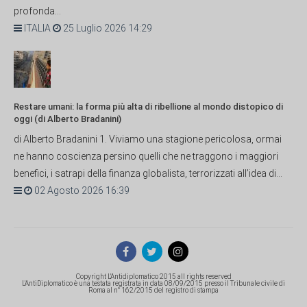
profonda...
ITALIA
25 Luglio 2026 14:29
Restare umani: la forma più alta di ribellione al mondo distopico di
oggi (di Alberto Bradanini)
di Alberto Bradanini 1. Viviamo una stagione pericolosa, ormai
ne hanno coscienza persino quelli che ne traggono i maggiori
benefici, i satrapi della finanza globalista, terrorizzati all’idea di...
02 Agosto 2026 16:39
Copyright L'Antidiplomatico 2015 all rights reserved
L'AntiDiplomatico è una testata registrata in data 08/09/2015 presso il Tribunale civile di
Roma al n° 162/2015 del registro di stampa