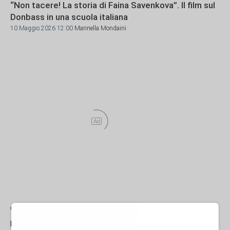
“Non tacere! La storia di Faina Savenkova”. Il film sul
Donbass in una scuola italiana
10 Maggio 2026 12:00
Marinella Mondaini
Ad
di Marinella Mondaini
In un momento difficile e pericoloso come quello odierno anche