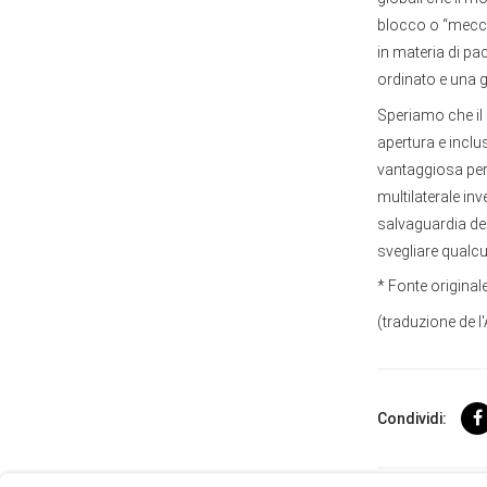
blocco o “meccan
in materia di p
ordinato e una 
Speriamo che il 
apertura e incl
vantaggiosa per 
multilaterale in
salvaguardia de
svegliare qualcu
* Fonte original
(traduzione de l
User
Consent
Condividi:
Prompt
Focus
Prompt