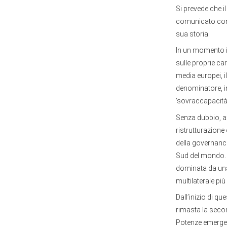
Si prevede che i
comunicato cong
sua storia.
In un momento in
sulle proprie ca
media europei, i
denominatore, in
‘sovraccapacità’,
Senza dubbio, aff
ristrutturazione 
della governance
Sud del mondo. 
dominata da una
multilaterale pi
Dall’inizio di q
rimasta la seco
Potenze emergent