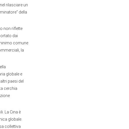
nel rilasciare un
minatore” della
 non riflette
portato dai
me minimo comune
ommerciali, la
ella
aria globale e
ltri paesi del
ta cerchia
azione
li. La Cina è
ica globale.
a collettiva