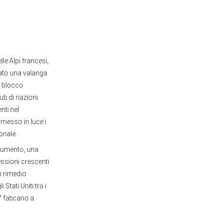
lle Alpi francesi,
tato una valanga
el blocco
lub di nazioni
nti nel
 messo in luce i
onale.
 aumento, una
essioni crescenti
n rimedio
Stati Uniti tra i
 faticano a