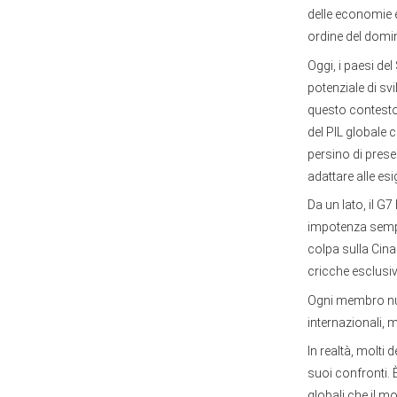
delle economie 
ordine del domi
Oggi, i paesi de
potenziale di sv
questo contesto
del PIL globale
persino di prese
adattare alle esi
Da un lato, il G7
impotenza sempre
colpa sulla Cina 
cricche esclusiv
Ogni membro nut
internazionali, m
In realtà, molti 
suoi confronti. È
globali che il 