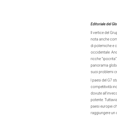
Editoriale del G
Il vertice del Gr
nota anche come 
di polemiche e c
occidentale. Anc
ricche “ipocrita
panorama globale
suoi problemi cr
I paesi del G7 s
competitività in
dovute all’invec
potente. Tuttavia,
paesi europei c
raggiungere un 