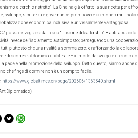
ismo a cerchio ristretto”. La Cina ha già offerto la sua ricetta per affr
ace, sviluppo, sicurezza e governance: promuovere un mondo multipolar
globalizzazione economica inclusiva e universalmente vantaggiosa.
G7 possa risvegliarsi dalla sua “illusione di leadership” – abbracciand
usività invece dell’isolamento autoimposto; perseguendo una cooperazio
tutti piuttosto che una rivalità a somma zero; e rafforzando la collabor
vece di ricorrere al dominio unilaterale – in modo da svolgere un ruolo cos
lla pace e nella promozione dello sviluppo. Detto questo, siamo anche 
no che finge di dormire non è un compito facile.
e:
https://www.globaltimes.cn/page/202606/1363540.shtml
'AntiDiplomatico)