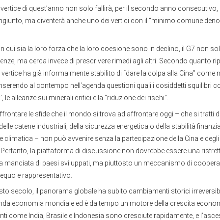
l vertice di quest’anno non solo fallirà, per il secondo anno consecutivo, 
iunto, ma diventerà anche uno dei vertici con il “minimo comune deno
 cui sia la loro forza che la loro coesione sono in declino, il G7 non solo
renze, ma cerca invece di prescrivere rimedi agli altri. Secondo quanto ri
l vertice ha già informalmente stabilito di “dare la colpa alla Cina” co
serendo al contempo nell’agenda questioni quali i cosiddetti squilibri c
 le alleanze sui minerali critici e la “riduzione dei rischi”.
rontare le sfide che il mondo si trova ad affrontare oggi – che si tratti d
delle catene industriali, della sicurezza energetica o della stabilità finanzi
 climatica – non può avvenire senza la partecipazione della Cina e degli a
Pertanto, la piattaforma di discussione non dovrebbe essere una ristret
 manciata di paesi sviluppati, ma piuttosto un meccanismo di cooper
ù equo e rappresentativo.
uesto secolo, il panorama globale ha subito cambiamenti storici irreversibi
nda economia mondiale ed è da tempo un motore della crescita econom
i come India, Brasile e Indonesia sono cresciute rapidamente, e l’asces