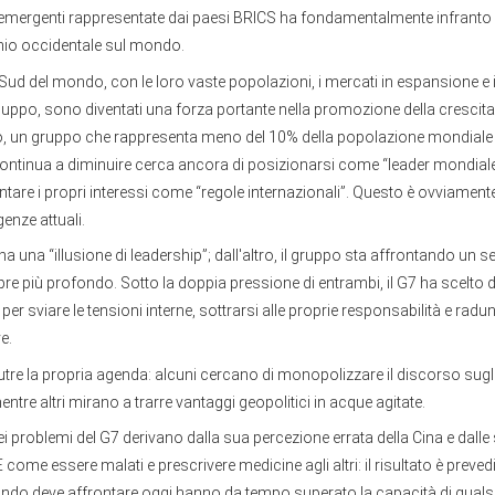
emergenti rappresentate dai paesi BRICS ha fondamentalmente infranto 
nio occidentale sul mondo.
l Sud del mondo, con le loro vaste popolazioni, i mercati in espansione e i
iluppo, sono diventati una forza portante nella promozione della crescita 
, un gruppo che rappresenta meno del 10% della popolazione mondiale e
 continua a diminuire cerca ancora di posizionarsi come “leader mondial
ntare i propri interessi come “regole internazionali”. Questo è ovviamente 
genze attuali.
 ha una “illusione di leadership”; dall'altro, il gruppo sta affrontando un 
 più profondo. Sotto la doppia pressione di entrambi, il G7 ha scelto di
per sviare le tensioni interne, sottrarsi alle proprie responsabilità e radunar
e.
re la propria agenda: alcuni cercano di monopolizzare il discorso sugli
entre altri mirano a trarre vantaggi geopolitici in acque agitate.
dei problemi del G7 derivano dalla sua percezione errata della Cina e dalle 
 come essere malati e prescrivere medicine agli altri: il risultato è prevedib
mondo deve affrontare oggi hanno da tempo superato la capacità di quals