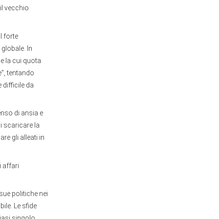
il vecchio
l forte
globale. In
 la cui quota
e”, tentando
difficile da
senso di ansia e
 scaricare la
e gli alleati in
 affari
sue politiche nei
ile. Le sfide
iasi singolo