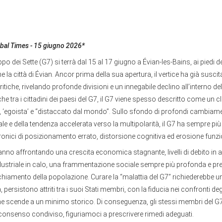
lobal Times - 15 giugno 2026*
uppo dei Sette (G7) si terrà dal 15 al 17 giugno a Évian-les-Bains, ai piedi de
la città di Évian. Ancor prima della sua apertura, il vertice ha già susci
ritiche, rivelando profonde divisioni e un innegabile declino all’interno d
he tra i cittadini dei paesi del G7, il G7 viene spesso descritto come un c
”, ‘egoista’ e “distaccato dal mondo”. Sullo sfondo di profondi cambiame
 e della tendenza accelerata verso la multipolarità, il G7 ha sempre più
onici di posizionamento errato, distorsione cognitiva ed erosione funzi
tanno affrontando una crescita economica stagnante, livelli di debito in
dustriale in calo, una frammentazione sociale sempre più profonda e pr
chiamento della popolazione. Curare la “malattia del G7” richiederebbe u
 persistono attriti tra i suoi Stati membri, con la fiducia nei confronti degli 
he scende a un minimo storico. Di conseguenza, gli stessi membri del G7
consenso condiviso, figuriamoci a prescrivere rimedi adeguati.