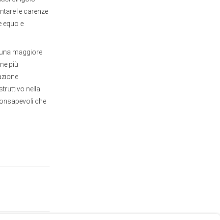
ontare le carenze
e equo e
o una maggiore
ne più
azione
truttivo nella
consapevoli che