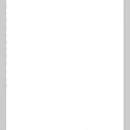
L’origine di questa malattia ci porta alla stagione politica 2016,
quando Trump e Hillary Clinton erano in campagna elettorale per
la presidenza. L’esito delle elezioni del novembre di quell'anno ha
prodotto la “Trump derangement syndrome”, facendole
assumere il carattere di quella follia collettiva che esplode
periodicamente da quando gli europei hanno colonizzato
l'America nel XVII secolo. Come le impiccagioni dei quaccheri a
Boston alla fine degli anni Cinquanta, i processi alle streghe di
Salem qualche decennio dopo, la paranoia antipapale del XIX
secolo o le paure rosse degli anni Venti e Cinquanta, anche
questa sindrome ha assunto il carattere di panico morale. Si
trattava in parte di un rituale di purificazione in cui bisognava
scacciare i contaminati.
-----------------------
Tutti gli americani, compreso Donald Trump, si sono svegliati