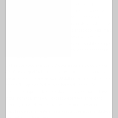
Donald Trump, mentre il candidato repubblicano alla presidenza
parlava da un palco nella Pennsylvania rurale sabato scorso.
Thomas Matthew Crooks non avrebbe potuto essere più
comune di quanto gli americani di periferia si sforzino di essere:
aveva vinto un premio di matematica e scienze dopo il diploma di
due anni fa; i suoi insegnanti e i vicini lo descrivono come
“tranquillo” e “un bravo ragazzo”; nella foto diffusa dalla stampa
dopo gli eventi dello scorso fine settimana, la fa da padrone un
apparecchio ortodontico.
E allora cosa può aver spinto Crooks a sparare più colpi da un
AR-15, uno di quei fucili d'assalto che gli americani possono
liberamente acquistare per soli 700 dollari, da un tetto di fronte al
palco di Trump, con l’obiettivo deliberato di uccidere l'ex
presidente e aspirante tale? Questa è la nostra domanda. Il livello
in cui Thomas Matthew Crooks rappresentava l’americano
comune, standard come se fosse stato stampato da una
macchina, è esattamente la misura in cui questa domanda deve
profondamente interrogarci.