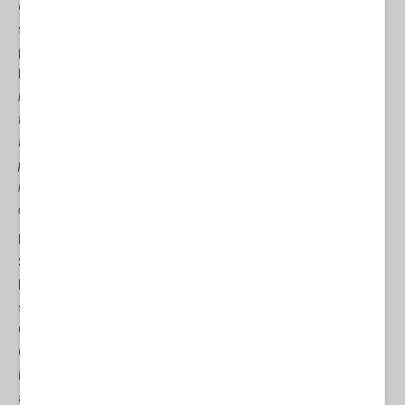
derangement di Trump. Immaginando, per quanto possibile, lo
stato d'animo di Crooks quando sabato scorso si è sdraiato
prono su un tetto e ha preso la mira, il mio pensiero va ad
Hannah Arendt.
“In un mondo sempre mutevole e incomprensibile,
le masse erano arrivate al punto di credere contemporaneamente a
tutto e a niente, di pensare che tutto fosse possibile e che niente
fosse vero. La propaganda di massa scoprì che il suo pubblico era
pronto in ogni momento a credere al peggio, per quanto assurdo, e
non si opponeva particolarmente a essere ingannato perché riteneva
che ogni affermazione fosse comunque una menzogna”.
Hannah Arendt aveva in mente il regime nazista e l'Unione
Sovietica di Stalin quando scrisse il suo celebre trattato del 1951.
Ma il pensiero sembra non essere mai stato così lontano dalla
sua mente. Gli americani dovrebbero rifletterci attentantamente.
Quando si cerca di scoprire cosa abbia spinto Thomas Matthew
Crooks, ci si imbatte nella realtà più amara che si possa
immaginare: questo normalissimo ventenne di un sobborgo
americano è perfettamente possibile che desiderasse purificare