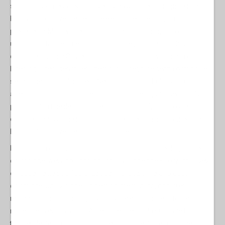
sotto shock mercoledì 9 novembre 2016, nello scoprire che
Hillary Clinton avesse perso le elezioni tenutesi il giorno
precedente. Ma per i democratici si è trattato di qualcosa di più di
una sconfitta alle urne. Fin dall'inizio degli anni '90, subito dopo il
crollo dell’Unione Sovietica, hanno nutrito una visione in cui
l'ideologia neoliberista era destinata a regnare senza ostacoli e
senza fine in tutto il pianeta. Nel 1992 Francis Fukuyama,
all'epoca funzionario di secondo piano del Dipartimento di Stato,
pubblicò “La fine della storia e l'ultimo uomo”, un libro assurdo in
cui si teorizzava che con il trionfo del liberalismo occidentale
l'umanità non avesse più nulla da fare.
La sconfitta di Clinton, quindi, fu un duro colpo ideologico per
coloro che avevano abbracciato la visione che Fukuyama aveva
efficacemente codificato. Le sue implicazioni erano quasi
cosmiche. Una visione, un destino prestabilito, non si era
realizzato. E quindi bisognava trovare e incolpare la fonte di un
male che aveva travolto l'America e alterato la sua traiettoria
trascendente. Trump! Trump che ha fatto entrare i russi nel puro