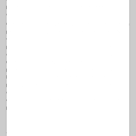
processo politico americano! Trump deve essere espulso dal
corpo politico!
Questa è la “Trump derangement syndrome” che si è manifestata
per la prima volta tra gli americani di orientamento liberale. Non
va confusa con un fenomeno puramente politico: Il programma
politico di Trump, dopo tutto, non è in fondo molto diverso da
quello di qualsiasi altro presidente americano recente. Si tratta di
un “eccezionalista” impegnato nell'imperium tanto quanto i suoi
predecessori e, di fatto, l'attuale occupante della Casa Bianca.
No, la sindrome è fondamentalmente una questione di
psicologia collettiva, una coscienza guidata non dal pensiero o
dal calcolo ma dalla convinzione ideologica. E gli americani,
come ho scritto altrove, preferiscono quasi sempre il credere al
pensare.
-----------------------