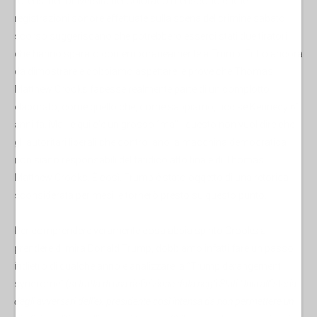
forensi dell'Università del Colorado riferiscono che le
registrazioni sonore effettuate sulla scena del crimine sabato
scorso suggeriscano che potrebbero esserci stati due tiratori
che hanno sparato contemporaneamente a Trump. Tutto ancora
da dimostrare e dobbiamo aspettare le prove che Thomas
Matthew Crooks facesse realmente parte di un complotto
elaborato, come quello che, come sappiamo, uccise Kennedy 61
anni fa. Ma - e qui c'è un grosso “ma” - questo non vuol dire che
gli autoritari liberali che controllano la macchina democratica
non siano responsabili del fatidico atto finale di Thomas
Matthew Crooks. È così. Trump è stato oggetto di una retorica
sconsiderata per mesi, e tornerò presto su questo punto.
Per comprendere veramente cosa abbia spinto Crooks a
prendere di mira Donald Trump, dobbiamo infatti fare un passo
indietro di qualche anno e analizzare la “Trump derangement
syndrome” (
si tratta di una definizione data negli Stati Uniti all'isteria
degli avversari dell’ex presidente così intensa da non permettere un