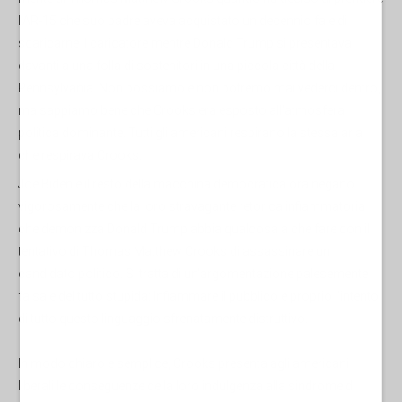
l'AR-15 che suo padre aveva acquistato un decennio fa e di
scaricarne il caricatore mentre Donald Trump si presentava
davanti a una folla di sostenitori in una piccola città della
Pennsylvania. Non possiamo e non potremo mai vederci dentro,
ma sappiamo bene che Crooks era esposto all'atmosfera
politica dominante. Tutti gli americani respirano la stessa aria
che respirava Crooks.
Joe Biden e il resto della macchina democratica ora negano
vigorosamente che la loro stravagante retorica infiammatoria
che demonizza Donald Trump abbia qualcosa a che fare con il
tentativo di Thomas Matthew Crooks di assassinare un
candidato politico. Si tratta di un'argomentazione palesemente
falsa e del tutto stupida: Infiammare il pubblico è proprio l'intento
di tutto questo linguaggio sfrenatamente distruttivo.
In modo chiaro e semplice, Crooks presenta agli americani
liberali le conseguenze della loro indulgenza alla sindrome di