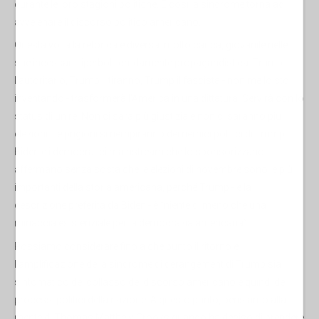
durante le loro stagioni politiche. E così la sindrome torna ad
avvelenare il discorso politico americano.
Questa volta la retorica è diversa: molto carica, giovanile nelle
sue incessanti iperboli, crudamente propagandistica. Trump
l'autoritario, Trump il tiranno, Trump il fascista - non me lo sto
inventando - trasformerà l'America in una dittatura. Servirà con lo
status di un re. Non ci sarà più giustizia e non ci saranno più
elezioni. Le prigioni si riempiranno dei nemici politici di Trump.
Biden e i democratici mainstream che lo sponsorizzano
affermano senza sosta che le elezioni di novembre sono le più
importanti della storia americana, perché Trump - è la
descrizione preferita da Biden - è “niente di meno che una
minaccia esistenziale per la democrazia americana”.
Possiamo considerare fino a che punto il ritorno e
l'amplificazione della sindrome di derangement di Trump sia
sintomatico del collasso del discorso americano e quindi dei
processi politici della nazione. A questo punto, pensiamo alla
mente di Thomas Matthew Crooks quando ha deciso di prendere