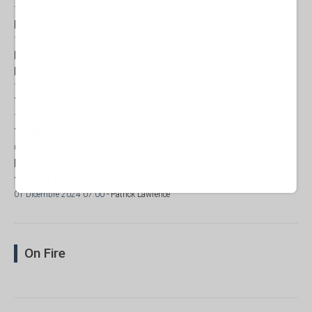
15 Marzo 2025 19:00
- Patrick Lawrence
Patrick Lawrence - A collapse into incoherence
15 Marzo 2025 18:00
- Patrick Lawrence
Patrick Lawrence - La seconda venuta di Joe
McCarthy
10 Gennaio 2025 11:00
- Patrick Lawrence
The second coming of Joe McCarthy
10 Gennaio 2025 10:00
- Patrick Lawrence
To Biden’s many messes, add another in Syria.
01 Dicembre 2024 09:00
Patrick Lawrence - La capacità di Joe di "mandare
tutto a puttane"
01 Dicembre 2024 07:00
- Patrick Lawrence
On Fire