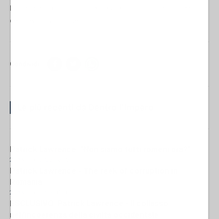
la nazione da un'impurità, per servire il suo compito in difesa
della democrazia americana.
Condividi:
Le più recenti da Dentro l'Impero
Patrick Lawrence: "Non siamo tutti romeni ora?"
23 Maggio 2025 16:05
Patrick Lawrence - The reek of corruption in
Romania
21 Maggio 2025 07:00
ESCLUSIVO. Patrick Lawrence - Il collasso
nell'incoerenza della civiltà occidentale