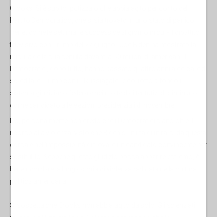
Crooks. Si è subito ipotizzato che abbia agito per conto del
Partito Democratico, che si sia trovato in uno stato di panico
frenetico nelle settimane successive al giorno in cui - il dibattito
televisivo con Trump del 27 giugno - Joe Biden ha mostrato la
misura della sua senilità davanti a 50 milioni di americani. I
Democratici, dopo tutto, hanno passato quattro anni a cercare di
screditare Trump con il “Russiagate” e corrotto a fondo il
sistema giudiziario federale nei molteplici tentativi di eliminarlo
come candidato alle elezioni presidenziali di novembre.
No, personalmente non credo che i Democratici siano oltre il
ricorso alla violenza, visto che Biden si rifiuta di ritirarsi da questa
corsa e nell’impossibilità di trovare un candidato convincente per
sostituirlo. Sebbene questo giudizio possa apparire estremo, è
bene ricordare la lunga storia di violenza radicata nella cultura
politica americana.
Si sospetta che Crooks non abbia agito da solo. Gli scienziati