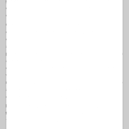
giudizio politico sull’ex presidente - ndt
) il nome che gli americani
che non hanno abbandonato la loro sanità mentale danno a
questo fenomeno.
Questa sindrome è una condizione ossessiva che porta coloro
che ne sono affetti a perdere la ragione e il giudizio su qualsiasi
questione che abbia a che fare con Donald J. Trump. Le persone
afflitte, tutti “liberali” nel senso americano del termine, lo hanno
presentato come l'incarnazione terrena del male assoluto. Era un
agente russo, un pericolo per l'alleanza atlantica, un fascista
dichiarato, nulla di ciò che ha detto o fatto era minimamente da
valutare. Nulla - nessuna guerra, nessuna politica interna,
nessuna iniziativa diplomatica - era di alcuna importanza rispetto
all'imperativo che Trump dovesse essere rimosso dall'incarico e
completamente distrutto come figura pubblica.
La “Trump derangement syndrome” ha prodotto ogni sorta di
teorie cospiratorie estreme tra coloro che vi hanno ceduto, la più
famosa chiaramente lo voleva un agente al servizio del Cremlino.