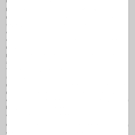
Non potremmo mai sentire da Thomas Matthew Crooks un
resoconto diretto delle sue motivazioni. Gli agenti dei servizi
segreti gli hanno sparato alla testa, uccidendolo all'istante,
quando lo hanno, in ritardo, individuato. Siamo difronte ad un
chiaro caso di violenza politica, ma è difficile comprendere la
motivazione politica di Crooks. Registrato come repubblicano, il
partito conservatore americano, non molto tempo fa aveva
anche fatto una donazione - 15 dollari – ad un progetto politico
“progressista” vagamente identificato con i Democratici. Crooks,
sembra evidente da quel poco che sappiamo, era come decine di
milioni di altri americani: politicamente confuso, vulnerabile alle
manipolazioni dei media e alla immane retorica che ha invaso il
discorso pubblico del paese, spinto a passioni ideologiche da un
bisogno subliminale di credere in qualcosa in una nazione in cui
è rimasto ben poco in cui credere.
Cui prodest? Questa linea di ragionamento è emersa ancor prima
che venissero resi pubblici i dettagli del tentato omicidio di