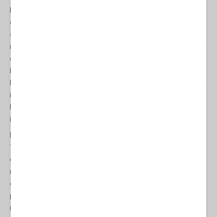
La vittoria di Joe Biden su Trump nel 2020 è stata per questo un
grande trionfo per i liberali della fine della storia, carico di
significato come la sconfitta della Clinton quattro anni prima. Il
male all'estero in America era stato finalmente sconfitto. Il sogno
del potere eterno si sarebbe avverato. È per questo che i
Democratici hanno ignorato gran parte del “curriculum” di Biden:
la sua disonestà cronica, la sua corruzione documentata, le sue
ipocrisie seriali. Le élite del partito e i media liberali al loro servizio
hanno oscurato tutto questo. Compresa la sua costante
inclinazione verso la senilità.
Ma la storia non è finita quando Biden è stato eletto. Donald
Trump è sopravvissuto a ogni sorta di tentativo di eliminarlo
come sfidante politico nelle elezioni di quest'anno. Sono fallite
numerose cause giudiziarie volte a distruggere la sua
candidatura: quattro, contatele, tutte basate su motivazioni legali
palesemente ridicole. E ora Trump è in testa a Biden in tutti gli
innumerevoli sondaggi d'opinione che gli americani conducono