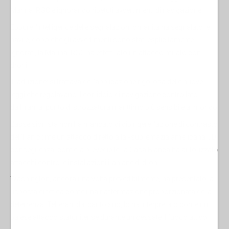
Marina IRGC e ignorando ripetuti avvertimenti di navigazione.
Eppure l'intelligence delle segnalazioni omanita ha segnalato le
navi e, dopo che gli avvertimenti sono stati esplicitamente
ignorati, la Marina IRGC ha effettuato un attacco mirato con
droni.
Traduzione: si trattava dell'applicazione rigorosa delle nuove
leggi che regolavano il corridoio di navigazione controllato
dall'Iran, al punto di strozzatura marittimo più sensibile al mondo.
L'asse sionista non ha mancato di dipingere l'azione di contrasto
dell'Iran come un attacco diretto alla «supremazia americana». Di
conseguenza, com'era prevedibile, la Casa Bianca ha autorizzato
attacchi contro le installazioni iraniane di droni.
Washington, ancora una volta prevedibilmente, ha presentato la
risposta cinetica come una riaffermazione proporzionata della
deterrenza. Teheran, dal canto suo, lo ha interpretato come un
palese attacco statunitense durante un cessate il fuoco attivo.