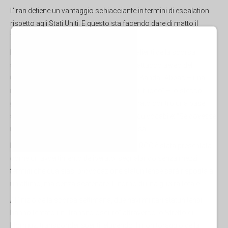
L'Iran detiene un vantaggio schiacciante in termini di escalation
rispetto agli Stati Uniti. E questo sta facendo dare di matto il
farneticante Imperatore di Barbaria.
Ricapitoliamo rapidamente i momenti salienti della scorsa
settimana. In diretta rappresaglia per un attacco aereo del
CENTCOM alla periferia dell'aeroporto di Bandar Abbas – una
rottura diretta della finzione del "cessate il fuoco" – lo stesso
giorno in cui l'IRGC lanciò un attacco mirato contro una base
statunitense in Kuwait. L'IRGC è stato inequivocabile: "Se dovesse
ripetersi, la nostra risposta sarà più decisa."
La risposta estremamente calibrata dell'IRGC è stata presentata
come un avvertimento deliberato, segnalando senza mezzi
termini che qualsiasi provocazione statunitense sarà risposta a
un attimo, ma senza scatenare il ritorno di una guerra totale.
All'inizio della scorsa settimana, due navi militari statunitensi
hanno tentato un "transito oscuro" attraverso lo Stretto di
Hormuz: transponder spenti, eludendo il monitoraggio della