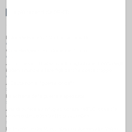
Le più recenti da OP-ED
Il Grande Fratello? Si chiama Palantir
04 Agosto 2026 07:00
Chris Hedges - Don Corleone Trump
04 Agosto 2026 07:00
Altro che securitarismo e immigrazione, il 66% degli
italiani rinuncia a fare figli perché costa troppo
02 Agosto 2026 16:46
A Ceuta non e' "guerra ibrida"?
31 Luglio 2026 19:00
La schiena della guerra è spezzata
31 Luglio 2026 12:30
Aria di bufera sui rifugiati ucraini nell'UE: cosa c'è
davvero dietro la stretta di Bruxelles
31 Luglio 2026 12:30
Le favolette dei Milei italiani (di Alessandro Volpi)