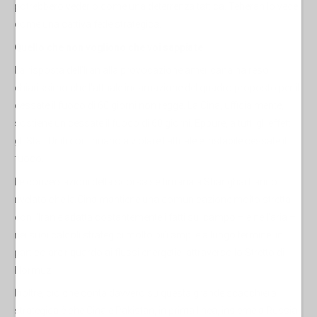
potrebbero vederlo come una deterrenza tattica. Teheran lo vede
come una cattiva fede strategica.
Quello che non vogliono che voi sappiate
La risposta dell'Iran alla provocazione americana ha reso
chiarissimo che l'attuale incarnazione del quadro proposto per il
cessate il fuoco di 60 giorni non regge. La Cina, ufficialmente,
sostiene un cessate il fuoco di 60 giorni. Eppure, a tutti gli effetti,
gli Stati Uniti continuano a violare l'attuale e instabile cessate il
fuoco.
Le conversazioni della scorsa settimana a Shanghai hanno
rivelato che la Cina mantiene una comunicazione molto stretta
con l'Iran e adatta costantemente i fatti sul campo – e nell'aria –
nei suoi calcoli strategici molto più ampi e a lungo termine, in
particolare riguardo ai flussi energetici attraverso lo Stretto di
Hormuz.
Inoltre, ciò che conta davvero su questa grande scacchiera
strategica è che Cina e Pakistan, in prima linea, insieme a Russia