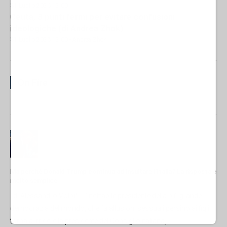
31 Luglio 2026 12:00
Ceuta, 3 punti fermi per evitare confusioni
ideologiche (di Andrea Zhok)
31 Luglio 2026 12:00
- Andrea Zhok
On Fire
Ma perché Donald Trump continua ad insultare l'Italia? La risposta è
molto semplice
di Alessandro Volpi* L'ineffabile presidente della più grande
democrazia del mondo, che fa allusioni sessuali persino ai figli,
torna a irridere la presidente del Consiglio italiana,...