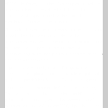
e DPRK sullo sfondo, continuino a fornire supporto materiale e
strategico all'Iran attraverso diversi livelli di ambiguità
intenzionale e di negabilità plausibile. L'intensità della
coordinazione è aumentata, senza sosta.
Gli attacchi della scorsa settimana contro l'Iran servono solo un
attore: il culto della morte in Asia occidentale, che
strategicamente vuole degradare le infrastrutture militari iraniane
e mantenere Teheran perennemente sulla difensiva – a
prescindere dagli enormi rischi per i reali interessi statunitensi e la
stabilità dell'Asia occidentale.
La prospettiva è evidente: i generali del Pentagono, in tesi,
potrebbero voler esplorare le uscite, ma la leadership politica di
quella che si può definire la Sindacata Epstein vuole la guerra.
Nessuna delle petro-monarchie del Golfo – ad eccezione degli
Emirati Arabi Uniti, abbreviazione per "sionisti arabi" – vuole che
gli Stati Uniti riprendano la guerra. La loro preoccupazione è
ovviamente esistenziale. Sanno che l'IRGC, e il possibile ingresso