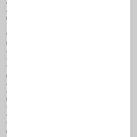
Così l'attacco di rappresaglia dell'IRGC sulla base kuwaitiana ha
consegnato, ancora una volta, un messaggio inequivocabile: le
basi avanzate americane nel Golfo – quelle non ancora distrutte
– continuano a essere obiettivi legittimi e non riacquisteranno
mai più lo status di santuari.
Il CENTCOM, prevedibilmente, non si è tirato indietro. Ci sono stati
altri attacchi martedì e mercoledì, e giovedì si sono
accompagnati di sanzioni contro la nuova agenzia iraniana di
vigilanza dello Stretto, la PGSA.
Il CENTCOM ha presentato gli attacchi ai radar e ai siti di
comando iraniani a Goruk e sull'isola di Qeshm come "attacchi
di autodifesa". La Forza Aerospaziale dell'IRGC ha preso di mira
la base aerea kuwaitiana da cui sono partiti gli attacchi
statunitensi – e ha dichiarato che "i bersagli previsti sono stati
distrutti", aggiungendo che la responsabilità "spetta al regime
statunitense".
Un pericoloso ciclo di escalation è tornato. Trump e il CENTCOM