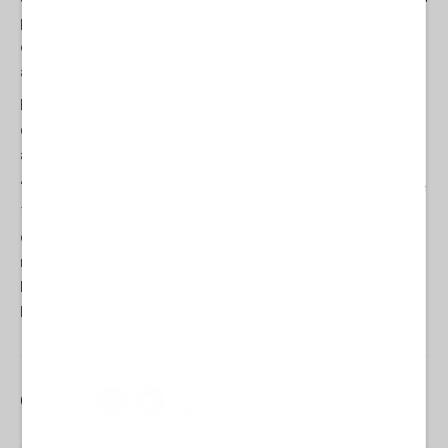
piuttosto di una grave e persistente frattura strutturale in Asia
occidentale, di un assetto molto più profondo e instabile che sta
alla base dell’intero dramma.
Ed è proprio questo contesto volatile – illustrato dalla
divulgazione di informazioni esclusive – che inizierà ad essere
analizzato in una nuova piattaforma indipendente,
Power Shift
.
“Power Shift” debutta a livello globale questo lunedì 1° giugno alle
17:30 EST, con un primo episodio speciale intitolato “Iran: quello
che non vogliono che voi sappiate". Gli spettatori di tutto il
mondo stanchi delle narrazioni manipolate e pronti a conoscere
la verità possono seguirlo in diretta. Io mi collegherò da Mosca.
In esclusiva. Senza filtri. Senza censure
Condividi: