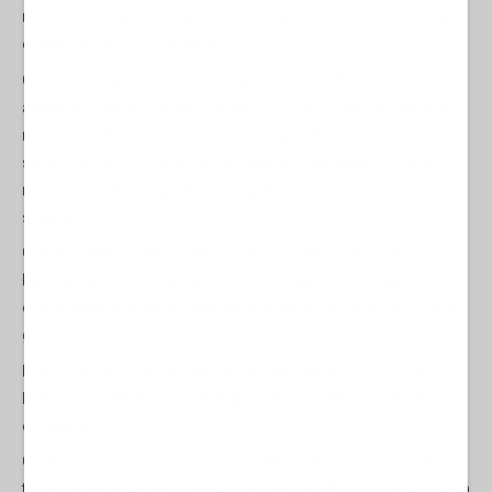
monopolio marittimo degli Emirati Arabi Uniti in Asia occidentale
è diventato privo di significato.
Quando si tratta del cuore dell'azione – lo Stretto di Hormuz –
abbiamo superato un'altra soglia. Se il CENTCOM decidesse di
ricorrere a ulteriori provocazioni, inasprendo ulteriormente la
situazione, la prossima risposta dell’IRGC sarebbe un colpo
mortale, che distruggerebbe completamente le risorse aeree
statunitensi.
Quindi spetta agli attori che vogliono moderazione – Cina,
Pakistan, petro-monarchie del Golfo, pragmatisti iraniani –
esercitare la leva necessaria per fermare la strada di ritorno alla
guerra.
I fatti sono nudi. Trump ha praticamente meno di zero leva con
l'Iran. E l'Iran detiene un vantaggio schiacciante in termini di
escalation.
Quello che è successo la scorsa settimana va ben oltre una
temporanea escalation di tensione nello Stretto di Ormuz; si tratta