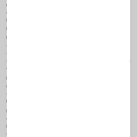
nel teatro di guerra di Ansarallah in Yemen, porterebbero a un
grande disastro di ritorsione – con attacchi ai loro porti e ai loro
beni energetici. I giocatori del CCG vivono ancora nella paura
perpetua.
La risposta dell'Iran a ciò che ora è di dominio pubblico –
attacchi diretti degli Emirati Arabi Uniti durante la guerra – arriverà
a tempo debito. Ciò che è ancora più urgente è il vero crollo del
semi-monopolio della navigazione degli Emirati Arabi Uniti in Asia
occidentale.
Iran e Pakistan hanno strettamente interconnesso i loro snodi
regionali di transito in poche settimane, con l'apertura di sette
strati di corridoi terrestri, direttamente collegati al Corridoio
Economico Cina-Pakistan (CPEC).
Dopotutto, sia l'Iran che il Pakistan sono partner della Nuova Via
della Seta, e questo vale anche per i porti: Chabahar nel Sistan-
Baluchistan e Gwadar nel Mar Arabico, separati da soli 80 km,
stanno godendo di una nuova e imprevista simbiosi. Il semi-