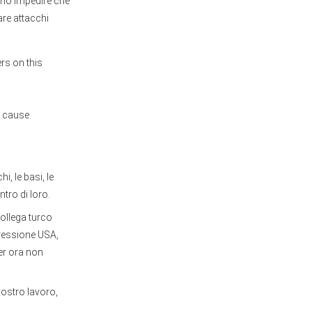
ono impedire che
are attacchi
ers on this
ly cause
i, le basi, le
tro di loro.
collega turco
gressione USA,
Per ora non
 vostro lavoro,