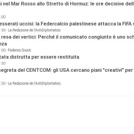
i nel Mar Rosso allo Stretto di Hormuz: le ore decisive del
9:00
esserati uccisi: la Federcalcio palestinese attacca la FIFA 
9:30
- La Redazione de l'AntiDiplomatico
 resa dei vertici: Perché il comunicato congiunto è uno sch
nza
9:00
- Federico Giusti
ata distrutta per essere restituita
4:30
l segreta del CENTCOM: gli USA cercano piani "creativi" per
2:30
- La Redazione de l'AntiDiplomatico