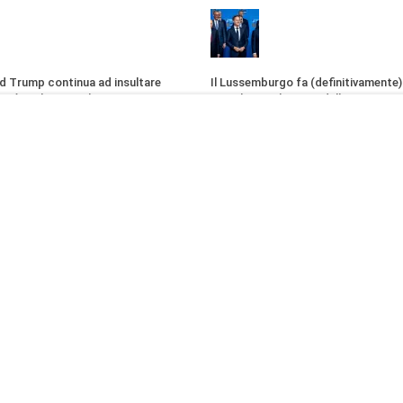
d Trump continua ad insultare
Il Lussemburgo fa (definitivamente)
osta è molto semplice
maschera sul riarmo della NATO
lpi* L'ineffabile presidente della
di Laura Ruggeri* Al vertice NATO 
crazia del mondo, che fa
Lussemburgo si è posizionato co
 persino ai figli, torna a irridere la
accesi sostenitori dell'accelerazi
nsiglio italiana,...
europeo. Per un paese di...
CA
06 Luglio 2026 12:00
09 Luglio 2026 17:00
emico numero uno del paese
Restare umani: la forma più alta di ri
mondo distopico di oggi (di Alberto
iL’intervista concessa ieri da Elly
di Alberto Bradanini 1. Viviamo un
o ha almeno un merito: quello della
pericolosa, ormai ne hanno cosci
conferma la visione piddina del