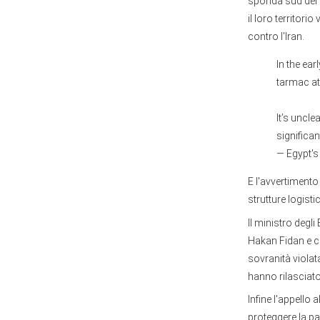
sponda sud del 
il loro territori
contro l'Iran.
In the ear
tarmac at
It’s uncle
significa
— Egypt's
E l'avvertimento 
strutture logist
Il ministro degl
Hakan Fidan e c
sovranità violat
hanno rilasciato
Infine l'appello 
proteggere la pa