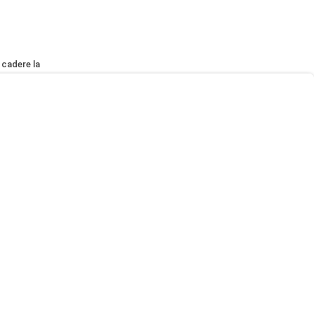
 cadere la
di Ankara, il
me uno dei più
one del riarmo
bellione al
 Bradanini)
a stagione
enza persino