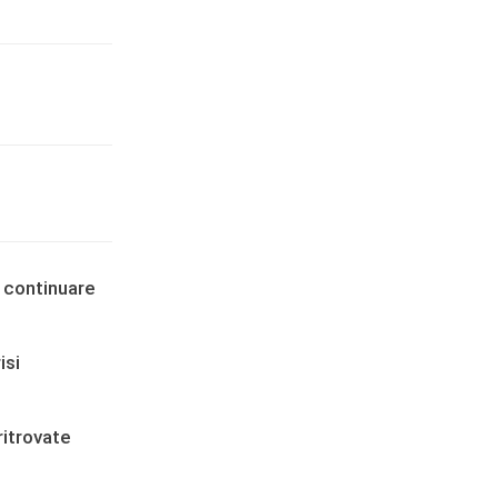
 continuare
isi
ritrovate