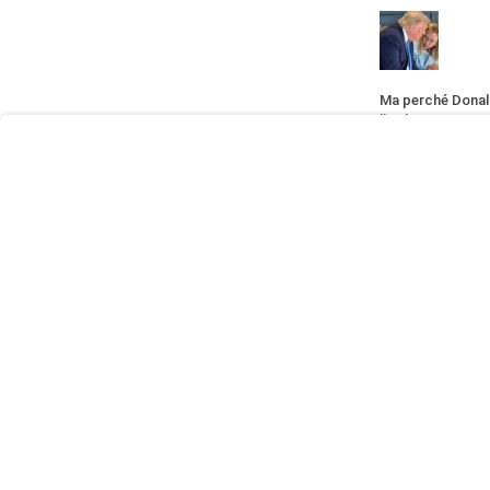
User
Consent
Prompt
Ma perché Donal
Focus
l'Italia? La risp
Prompt
di Alessandro Vo
più grande demo
allusioni sessuali
presidente del Co
NORD-AMERI
Il PD resta il n
di Vito Petrocell
Schlein al Fogli
chiarezza. Elly 