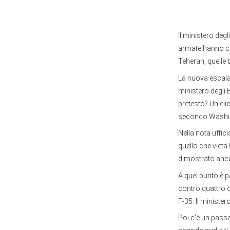
Il ministero deg
armate hanno col
Teheran, quelle b
La nuova escalati
ministero degli 
pretesto? Un eli
secondo Washing
Nella nota uffici
quello che vieta
dimostrato anco
A quel punto è p
contro quattro o
F-35. Il minister
Poi c'è un passag