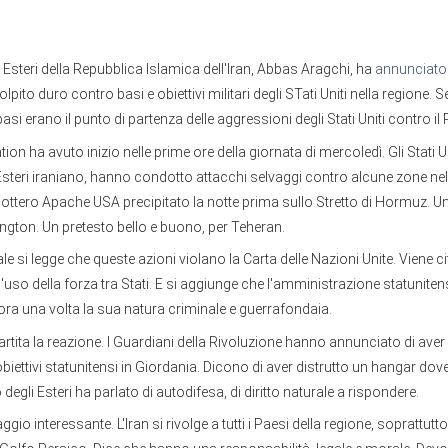
li Esteri della Repubblica Islamica dell'Iran, Abbas Aragchi, ha
annunciato
pito duro contro basi e obiettivi militari degli STati Uniti nella regione.
asi erano il punto di partenza delle aggressioni degli Stati Uniti contro il
on ha avuto inizio nelle prime ore della giornata di mercoledì. Gli Stati Uni
Esteri iraniano, hanno condotto attacchi selvaggi contro alcune zone nel su
cottero Apache USA precipitato la notte prima sullo Stretto di Hormuz. U
ton. Un pretesto bello e buono, per Teheran.
ale si legge che queste azioni violano la Carta delle Nazioni Unite. Viene cit
 l'uso della forza tra Stati. E si aggiunge che l'amministrazione statunite
ra una volta la sua natura criminale e guerrafondaia.
artita la reazione. I Guardiani della Rivoluzione hanno annunciato di aver 
biettivi statunitensi in Giordania. Dicono di aver distrutto un hangar do
o degli Esteri ha parlato di autodifesa, di diritto naturale a rispondere.
gio interessante. L'Iran si rivolge a tutti i Paesi della regione, soprattutto 