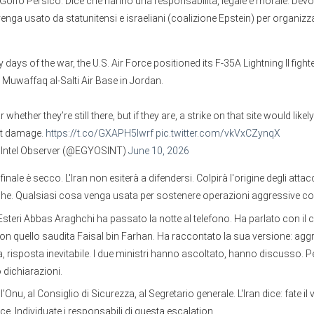
Golfo Persico. Dice che hanno una responsabilità, legale e morale. Dev
o venga usato da statunitensi e israeliani (coalizione Epstein) per organizz
ly days of the war, the U.S. Air Force positioned its F-35A Lightning II fight
 Muwaffaq al-Salti Air Base in Jordan.
ar whether they’re still there, but if they are, a strike on that site would like
nt damage.
https://t.co/GXAPH5lwrf
pic.twitter.com/vkVxCZynqX
 Intel Observer (@EGYOSINT)
June 10, 2026
finale è secco. L'Iran non esiterà a difendersi. Colpirà l'origine degli attacch
iche. Qualsiasi cosa venga usata per sostenere operazioni aggressive con
i Esteri Abbas Araghchi ha passato la notte al telefono. Ha parlato con il 
on quello saudita Faisal bin Farhan. Ha raccontato la sua versione: ag
a, risposta inevitabile. I due ministri hanno ascoltato, hanno discusso. 
 dichiarazioni.
all'Onu, al Consiglio di Sicurezza, al Segretario generale. L'Iran dice: fate il
ce. Individuate i responsabili di questa escalation.