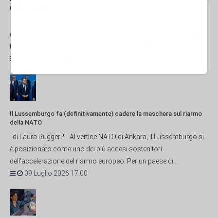
molto semplice
di Alessandro Volpi* L'ineffabile presidente della più grande
democrazia del mondo, che fa allusioni sessuali persino ai figli,
torna a irridere la presidente del Consiglio italiana,...
NORD-AMERICA
06 Luglio 2026 12:00
Il Lussemburgo fa (definitivamente) cadere la maschera sul riarmo
della NATO
di Laura Ruggeri* Al vertice NATO di Ankara, il Lussemburgo si
è posizionato come uno dei più accesi sostenitori
dell'accelerazione del riarmo europeo. Per un paese di...
09 Luglio 2026 17:00