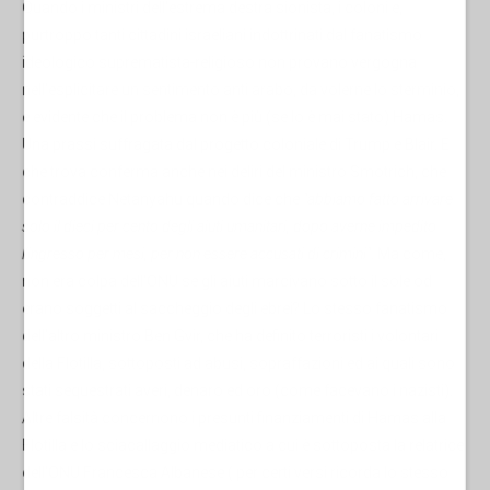
Quando i ministri dell'estrema destra sionista, i coloni e,
purtroppo tanti cittadini israeliani indottrinati dal fanatismo
ideologico suprematista-religioso non provano vergogna
nell'esplicitare un sentimento anti arabo, da volerne lo sterminio,
è evidente che il problema non è più (se lo è mai stato) Hamas.
Una prassi suffragata dal progetto coloniale di Trump e Blair. E
che trova conferma anche nei deliri del ministro Smotrich, che
contraddice Netanyahu quando dice che
"abbiamo fatto arrivare
solo il dieci per cento degli aiuti umanitari, dopo averne impedito
l'ingresso per mesi, per non essere accusati di crimini"
. Ma come,
non era colpa dell'ONU se gli aiuti marcivano sotto il sole od
erano soggetti al saccheggio degli ebrei? Lo stesso fanatismo
dell'altro ministro Ben Gvir, che ha definito terroristi i volontari
della Flotilla, sottoposti ad abusi, sopraffazioni ed ai quali sono
stati sequestrati averi, denaro ed oro (come facevano i nazisti).
Altre falsità concernono i presunti finanziamenti di Hamas alla
Flotilla e lo sciacallaggio mediatico a cui è sottoposta la relatrice
dell'ONU Francesca Albanese ( per certi versi ricorda lo stesso