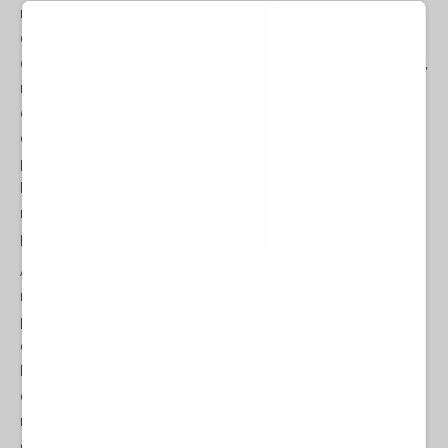
riveste il discorso che arriva al pubblico. Tanto che provenga
dalla classe politica quanto dai media loro affini l'unico intento è
quello di rimodulare ciò che può essere detto. Osserviamo come,
negli ultimi tempi, al fine di condizionare-manipolare la diffusione
delle notizie, tale operazione sia stata esasperata al punto da
creare un cortocircuito. Nel senso che, l'ordine del discorso
preparato (selezionato a produrre verità come ci ricordava
Michel Foucault), viene messo in dubbio dalle contraddizioni
risultanti dai fatti e dalle esternazioni che stanno dietro i
protagonisti di quel discorso stesso.
Ascoltando le oscenità verbali venute fuori in questi anni di
massacro della civiltà, perchè il genocidio di cui è vittima la
popolazione palestinese chiama in causa la tenuta dello Stato di
diritto e delle democrazie, e quindi i famosi "valori occidentali", la
libertà di pensiero, manifestazione e dissenso e, in definitiva, il
concetto di giustizia oltre la legge, possiamo notare come il
normale discorso produttore di verità (sempre parziali e pre-
costituite) venga completamente ribaltato.