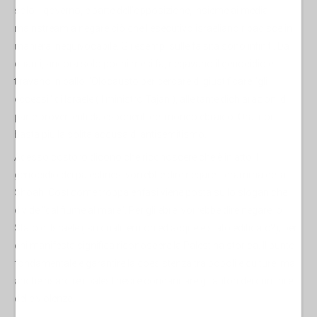
solo il governo, e parte dell'opposizione, insieme ai media
mainstream a negare ciò che l'esecutivo israeliano ribadisce in
maniera inequivocabile. Gli esempi sulle falsità sono infiniti. Da
quanti, ancora solo pochi mesi fa, negavano il genocidio e
tiravano in ballo l'Olocausto per cercare di giustificare "gli
eccessi" di Israele (il ministro Tajani), alle tante dichiarazioni di
parte provenienti da esponenti del mondo ebraico. Ora, non
basta più la solita accusa di antisemitismo.
Adesso costoro dicono che riconoscere che è in atto il
genocidio dei palestinesi vorrebbe dire negare il dramma della
Shoah. Così come troppa enfasi viene posta sullo slogan che
divide "dal fiume al mare". Per gli ebrei vorrebbe dire negare lo
Stato di Israele ( su quali territori ed acque è stato edificato?); per
chi manifesta significa riconoscere la Palestina storica. Il punto
fondamentale è garantire la coesistenza tra popoli e culture, ma
anche risarcire i palestinesi e condannare gli autori dei crimini e
delle violenze.