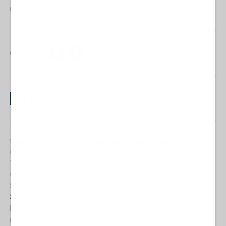
nulla di buono. A chi verrà affidata l'amministrazione dei territori?
Condividi:
Le più recenti da Il Principe
Succubi e complici di americani ed israeliani
05 Agosto 2026 18:00
Tecnopolitica: la svolta totalitaria
01 Agosto 2026 11:30
Se Pirlo avesse lavorato per un marchio sionista?
27 Luglio 2026 12:00
Il campo largo del centrosinistra ristretto ai soliti
noti