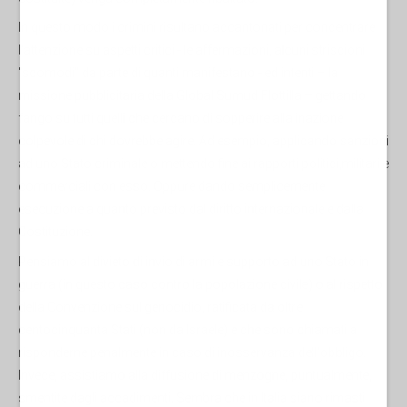
In questo modo i crimini risultano accantonati per concentrare
l'attenzione su aspetti critici - le affermazioni, alcuni striscioni
"scomodi" da parte di quanti manifestano - ed intenti – la
missione pubblicitaria della Global Sumud Flottilla – gettando
fango su tutti quelli che cercano di sopperire alla inazione
colpevole di chi dovrebbe agire. Ad esempio, applicando sanzioni
ad uno Stato criminale o mettendo fine ai rapporti politici,militari e
commerciali con esso. Oppure dando semplicemente
esecuzione a quanto previsto dal diritto internazionale e dalla
Costituzione.
Pensiamo al divieto di invio di armi e supporto ad uno Stato in
guerra (in questo caso contro la popolazione civile) o al rispetto
della Convenzione sul genocidio, ratificata da oltre
centocinquanta Stati (non da Israele) e che sono chiamati a
risponderne penalmente in caso di inosservanza dell'obbligo.
Invece, assistiamo alla diffusione di menzogne, puntualmente,
smentite dagli accadimenti. Sembra che in Italia siano rimasti