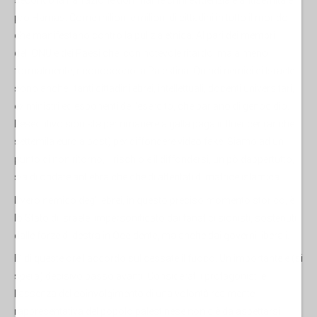
secondo la narrazione dominante chi li evidenzia è antisemita e
pro Hamas. Come milioni e milioni di cittadini in tutto il mondo
che manifestano contro la pulizia etnica. Al pari dei membri
dell'ONU e dei Paesi che, con notevole ritardo, ma almeno
formalmente, riconoscono la Palestina. Quindi nemici di Israele
sono anche i tanti cittadini ebrei, intellettuali, docenti universitari,
ex ministri ed esponenti dell'esercito, che parlano di genocidio.
L'esecutivo sionista per rimanere a galla paga influencer (anche
settemila euro a post) per diffondere video fake. Siamo ad un
punto di non ritorno, il rischio è il diffondersi, un pò dappertutto,
sia di ondate antiebraiche che di attentati di matrice islamica.
Il vero nemico degli ebrei, in questo preciso momento storico, è
lo Stato di Israele, impersonificato dai fanatici sionisti, sostenuti
dalle forze di destra in Occidente, ma anche dai governi liberali.
E' di queste ore l'accordo sul cessate il fuoco. Un importante e (si
spera) decisivo passo avanti. Considerati i protagonisti e
l'assenza del coinvolgimento di una volontà realmente
rappresentativa del popolo palestinese non c'è da aspettarsi