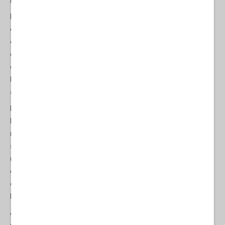
messaggeri di pace, solidarietà ed aiuti umanitari.
Evidentemente, c'è qualcosa che non funziona più nelle (ormai
ex) democrazie occidentali. I difensori di Israele (e della Segre)
oggi sono i postfascisti: il deputato di Fratelli d'Italia Bignami,
quello dall'espressione scocciata, e famoso per essersi vestito
da gerarca nazista qualche anno fa; il Presidente del Senato
Ignazio Benito La Russa, che giura fedeltà alla Costituzione
antifascista ma conserva il busto di Mussolini.
Il Qatar ha finanziato e potenziato Hamas sotto gli occhi di
Netanyahu (le accuse sono provenute anche da un suo ex
ministro) ed è incredibile come, uno Stato all'avanguardia nei
sistemi di intelligence, dotato di uno dei servizi segreti più temuti
(il Mossad), che controlla ogni passo dei palestinesi, e capace di
compiere attentati in altri Paesi sovrani, non si sia accorto di ciò
che stava per accadere il 7 ottobre 2023. Eppure fonti interne ad
Israele dicono che il primo minstro era stato avvertito.
Aspetti poco affrontati in questi due, drammatici, anni. Perchè