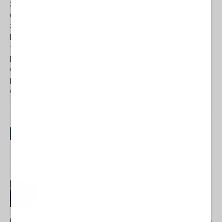
25 Luglio 2026 10:00
Quanto vale una vita?
21 Luglio 2026 07:00
L' Occidente adora la guerra
16 Luglio 2026 11:30
L'estate degli italiani tra vacanze e sfruttamento
09 Luglio 2026 17:30
Liberali e nazionalisti: trova le differenze
01 Luglio 2026 15:00
On Fire
Ma perché Donald Trump continua ad insultare l'Italia? La risposta è