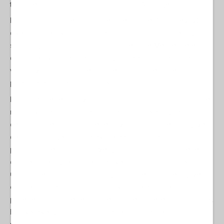
trattamento diffamatorio subito da Julian Assange).
Pur condannando le brutalità dell'attentato del 7 ottobre 2023
diversi fatti relativi all'uccisione di bambini, al martirio ed agli
stupri di gruppo sono ancora da confermare. Mentre quelle a
danno dei civili palestinesi sono gratuite e sproporzionate. E
vanno avanti da troppo tempo. Pertanto, la questione
palestinese, nasce prima di quella fatidica data.
La narrazione dei fatti rivisitata da un opportunismo politico che
non prova nessun pudore di fronte ad una delle pagine più tristi
della storia dell'umanità, che pensavamo ancora retta da governi
democratici. Il genocidio e le violenze, appurati e dichiarati,
passano in secondo piano. Vengono sminuiti in quanto effetti
collaterali della guerra al terrore inventata un quarto di secolo fa.
Coloro che chiamano in causa gli autori dei crimini, ed i governi
occidentali che tacciono ma si attivano nelle partnership, fanno
parte della componente sana della società, che reclama risposte.
Ed invece vengono additati come pericolosi estremisti