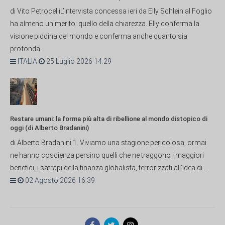
di Vito PetrocelliL’intervista concessa ieri da Elly Schlein al Foglio
ha almeno un merito: quello della chiarezza. Elly conferma la
visione piddina del mondo e conferma anche quanto sia
profonda...
ITALIA
25 Luglio 2026 14:29
Restare umani: la forma più alta di ribellione al mondo distopico di
oggi (di Alberto Bradanini)
di Alberto Bradanini 1. Viviamo una stagione pericolosa, ormai
ne hanno coscienza persino quelli che ne traggono i maggiori
benefici, i satrapi della finanza globalista, terrorizzati all’idea di...
02 Agosto 2026 16:39