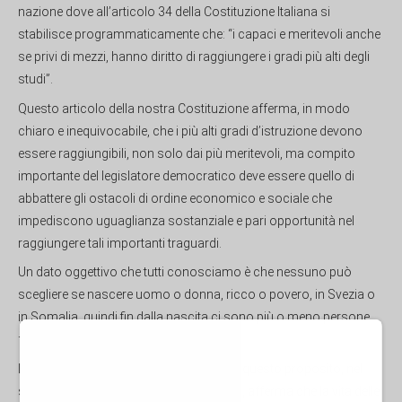
nazione dove all’articolo 34 della Costituzione Italiana si
stabilisce programmaticamente che: “i capaci e meritevoli anche
se privi di mezzi, hanno diritto di raggiungere i gradi più alti degli
studi”.
Questo articolo della nostra Costituzione afferma, in modo
chiaro e inequivocabile, che i più alti gradi d’istruzione devono
essere raggiungibili, non solo dai più meritevoli, ma compito
importante del legislatore democratico deve essere quello di
abbattere gli ostacoli di ordine economico e sociale che
impediscono uguaglianza sostanziale e pari opportunità nel
raggiungere tali importanti traguardi.
Un dato oggettivo che tutti conosciamo è che nessuno può
scegliere se nascere uomo o donna, ricco o povero, in Svezia o
in Somalia, quindi fin dalla nascita ci sono più o meno persone
fortunate.
Il filosofo politico liberale John Rawls, a questo proposito, nel
suo celebre libro
Una teoria della giustizia
, afferma che la vita delle