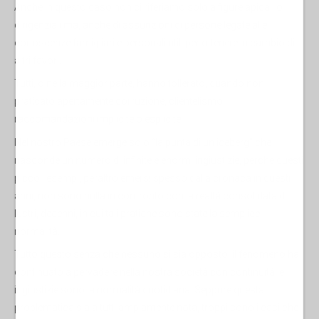
Anche in questo caso non ci riferiamo solo a figure apicali o
dirigenziali ma, anche di assunzioni di persone legate alle
conoscenze famigliari e personali utili per ottenere in cambio di
altri favori.
Tutti, o nella maggior parte, hanno tollerato, quando non
praticato apertamente corruzione, clientelismo,
raccomandazioni implicite o esplicite.
Nel nostro Paese emerge solo “la punta di un iceberg” che
nasconde un numero di infinite e enormi ingiustizie, perché questi
piccoli esempi, peraltro emersi spesso dalla cronaca in questi
anni, non sono nulla in confronto con la realtà consolidata di
lustri, decenni, in cui tali pratiche sono state la semplice
normalità.
Tutto questo senza che nessuno si sia opposto, il fenomeno ha
continuato a pervadere nella nostra società con continuità le
ingiustizie sono la normalità quotidiana. Seppure questa
problematica sia a tutti ampiamente nota, troppi sono i casi che