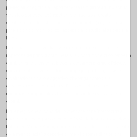
privilegiati, che grazie all’ appartenenza famigliare ad uno status
sociale o conoscenze (nepotismo e in senso allargato
clientelismo) o di casta economica (oligarchia) o grazie al suo
potere politico, monopolizzi l’accesso allo studio, alla ricerca, al
lavoro.
In una nazione che voglia essere realmente democratica, e
rispettosa dei principi scritti nella sua Costituzione, ci vorrebbe un
cambiamento di sistema. Bisogna cercare di premiare l’elevato
quoziente intellettivo e lo sforzo, l’impegno profuso, un sistema
di valutazione chiaro e oggettivo, che tenga conto della
esperienza e delle competenze, l’utilizzo di strumenti di
misurazione imparziali, e che non siano influenzati da fattori
esterni.
Ma, è meglio che si consideri lo stesso termine “meritocrazia”,
questo è un neologismo creato nel 1958 dal laburista sociologo
britannico Michael Young, che nel romanzo distopico “L’avvento
della meritocrazia” la descrive come: «Il sistema di valori che