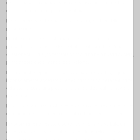
restano nascosti anche a causa del cattivo funzionamento dei
mass media e di una “giustizia insabbiatrice”.
In molti casi scoperti sono rimasti impuniti, in attesa della
prescrizione.
Il problema esiste ed è estremamente radicato, ma nessuno
pensa di provare a risolverlo. Probabilmente si tratta di “una
questione culturale”, fortemente consolidata nella nostra società,
prima ancora che di mancanza di volontà.
In realtà anche l’opinione pubblica sembra avere ad oggi quasi,
inconsciamente, accettato queste dinamiche come facenti parte
del sistema, quasi una prassi, uno standard per cui inamovibili,
insuperabili.
In Italia sembra che sia totalmente smarrito l’ideale del merito, per
il raggiungimento di un certo risultato ottenuto con sacrificio.
Probabilmente non esiste, a parte il solo richiamo verbale, un
criterio meritocratico, ma tutto dipende da una élite inamovibile,
ormai da generazioni, di una lobby privilegiata e composta da