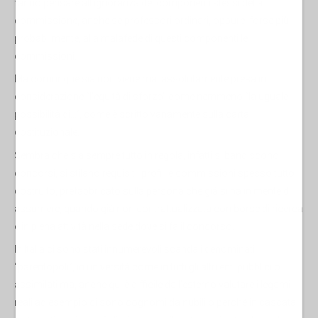
fanno pensare all’ignoranza dei componenti stessi della
commissione, anche se professori ordinari, oppure, forse più
probabilmente, alla malafede di questi componenti le
commissioni.
Ma comunque sia non viene mai assolutamente presa in
considerazione “l’equità di sforzo” come nemmeno “la uguale
possibilità di…”, come è scritto vanamente sulla carta
costituzionale.
Sembra che sia sempre tutto in regola, infatti si bandiscono
concorsi, si stilano requisiti, profili e commissioni spesso tutto
costruito, prefabbricato sulla persona che già si ha in mente di
assumere, quando già non contrattualizzata con borse di ricerca
e in piena attività nella sede dove si fa il concorso.
In Italia ci sono stati innumerevoli scandali denominati
“parentopoli”, in università come in tutti gli altri enti pubblici o
assimilati ma, anche qui è difficile dall’esterno valutare i legami
reali ad esempio ci sono cognomi da nubili o perché in cascata,