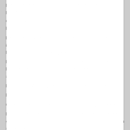
premia l’eccellenza di un individuo indipendentemente dalla sua
provenienza».
O ancora: «Gli uomini, dopotutto, si distinguono non per
l’uguaglianza ma per l’ineguaglianza delle loro doti»
Per proseguire: «Se valutassimo le persone non solo per la loro
intelligenza o la loro efficienza, ma anche per il loro coraggio, per
la fantasia, la sensibilità e la generosità».
Indicando quindi, una forma di governo democratico nella quale
la posizione sociale di un individuo viene determinata dalla sua
attitudine e capacità al lavoro oltre che dalle sue doti personali.
La formula di M. Young per descrivere la meritocrazia è:
M = IQ + E.
Ovvero la meritocrazia è la sommatoria tra intelligenza e energia.
Lo scopo reale dell'
autore
in questo libro era quello di mettere in
guardia la
politica inglese
dell’epoca dai rischi e dalle derive di una
società sempre più
managerializzata
in cui l'unico criterio di