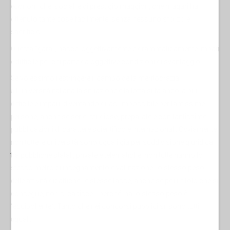
economiche, sociali e di prestigio maggiori, che magari ha
ottenuto tante cose facilmente, senza nessuno sforzo e
sacrificio.
Questa “gara”, nasce, oggettivamente e drammaticamente impari
e difficile per chi parte da oggettive condizioni di svantaggio.
Se volessimo restringere il campo della meritocrazia
all’università italiana la situazione e la lotta si fa ancora più
difficile e impari, diventando quasi impossibile per tantissime
persone, anche se serie, studiose, preparate e con tantissime
pubblicazioni di carattere scientifico e internazionali. Ovviamente
non tutte le università sono uguali già per suddivisione giuridica
tra pubbliche statali, private e telematiche, non tutte hanno lo
stesso metro di insegnamento e valutazione, lo stesso peso
delle attività didattiche, le stesse tasse, anche se poi il titolo che si
consegue, non si capisce il perché, ha lo stesso peso è
“equipollente”. Tanto che nei concorsi pubblici sì, sono tutti
uguali.