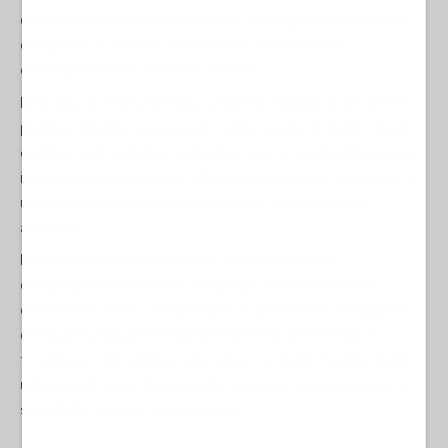
distribuzione delle cariche è il merito. Young sapeva benissimo
che spesso il “medoto meritocratico” non premiava
effettivamente chi lo meritava d’avvero.
Nella scuola, nelle università, sul lavoro, è giusto riconoscere e
premiare il merito, occorre pero sempre avere in mente il giusto
equilibrio nello stabilire i confini tra merito e rispetto del principio
irrinunciabile di garantire a tutti uguali opportunità, soprattutto in
una società dove prevale il falso merito, come spesso è
accaduto.
Il compito essenziale è quello di cercare di ridurre le
disuguaglianze dovute alle, sempre più diffuse, eccessive
differenze di reddito, considerando la provenienza famigliare e
che si possa garantire finalmente la fine di discriminazioni
fondate su criteri arbitrari, che oggi sono quelle maggiormente
utilizzate nel nostro Paese, quali il sesso, la razza e le origini, o,
soprattutto, le appartenenze sociali.