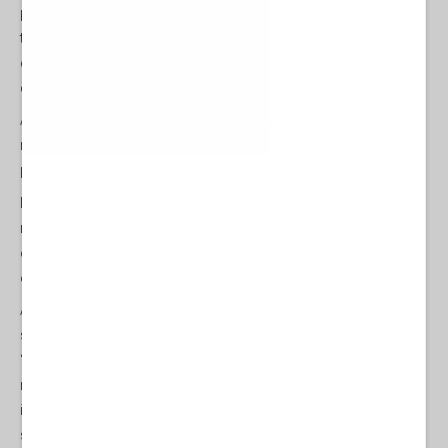
persone è fortemente influenzata dalla “lotteria sociale” cioè da
tutti quei fattori assolutamente arbitrari che, come primo
elemento, sono: le contingenze familiari e sociali, cioè nascita e
classe sociale della famigli d’origine.
A questo si deve aggiungere che esiste anche una “lotteria
naturale” che assegna talenti e capacità intellettive differenti tra le
persone e ancora una volta non siamo noi a poter scegliere.
Diventa ben chiaro che è assolutamente difficile stabilire un
merito o presunto tale, quando non c’è una equa uguaglianza di
opportunità, un piano di uguaglianza iniziale, un metro di reale e
oggettiva giustizia.
Anche se ognuno, nel corso della vita, ha la possibilità di
sviluppare capacità e quei meriti allo stesso modo di altri più
“fortunati” in queste lotterie ma, ovviamente questo, a chi non
nasce in condizioni di particolare fortuna, costerà uno sforzo e
impegno sicuramente più grande. Aggiungiamoci che questi
sforzi sono difficilissimi da capire, per chi nasce in condizioni