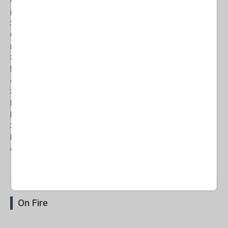
Come il piano della Cina punta a democratizzare le
istituzioni mondiali
29 Luglio 2026 08:00
Guerre, propaganda e omissioni dei TG: perché il
racconto dell'Occidente sta crollando
27 Luglio 2026 14:00
Non solo benzina e bollette: perché la nuova
escalation con l'Iran ci colpirà tutti
24 Luglio 2026 12:00
Dalla società liquida alla guerra permanente: Perché
la vera minaccia alla democrazia siamo noi
23 Luglio 2026 07:00
L'effetto Trump favorisce Pechino: ecco perché la
guerra in Iran sta guidando il boom della Cina
17 Luglio 2026 14:00
On Fire