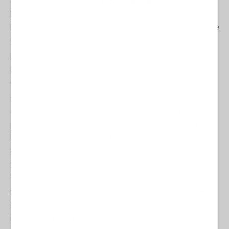
emigrare all’estero o cambiare completamente obiettivo
lavorativo, si definiscono come “burnout”, letteralmente “si sono
bruciati”, hanno consumato le loro aspettative, si sono stancati e
disillusi se ne sono stati costretti ad andarsene.
E questo non vale solo per quanto riguarda il personale docente
nelle università ma, anche per tutte le altre categorie di personale
molto specializzato e qualificato, funziona allo stesso modo.
Gli stessi politici che, in continuazione, fintamente si lamentano
della emigrazione di cervelli hanno nel loro
entourage
politico o
professionale corrotti e concussi, sono sempre loro quelli che
hanno permesso concorsi vinti con lauree falsificate, consulenti
super pagati privi delle adeguate competenze e conoscenze ma,
che servono come utile, quando indispensabile merce di
scambio.
Enti, municipalizzate, o società in
house
costruite apposta per
avere un bacino su cui fare affidamento, il tutto con soldi
pubblici, soldi della collettività.