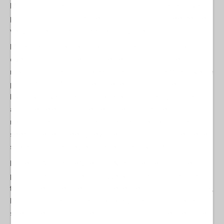
Moltissimi in questi ultimi anni usufruiscono di queste nuove
possibilità, con l’attribuzione, in alcuni casi, di competenze che
vengono certificate on line e dietro pagamento.
Ma le questioni del merito nel particolare mondo accademico
diventano molto ardue da capire, per chi non conosce i
meccanismi che lo caratterizzano, e da affrontare. Questo vero e
proprio “mondo” chiuso certamente più di altri ambienti
lavorativi, dove lo stesso docente tenuto anche a giudicare, può
ancora essere assunto per semplice cooptazione, familismo,
nepotismo e baronato, tutte forme che potrebbero anche
selezionare persone e figure valide, ma siamo sicuri che queste
scelte siano fatte scegliendo le persone più valide?
La stessa Abilitazione Scientifica Nazionale che si basa per la
prima parte su dati scientifici oggettivi, come pubblicazioni e altri
titolo di merito, nella seconda fase decide, in modo insindacabile,
la commissione, che spesso emette giudizi assolutamente non
scientifici e addirittura rasentando il ridicolo con riferimenti che