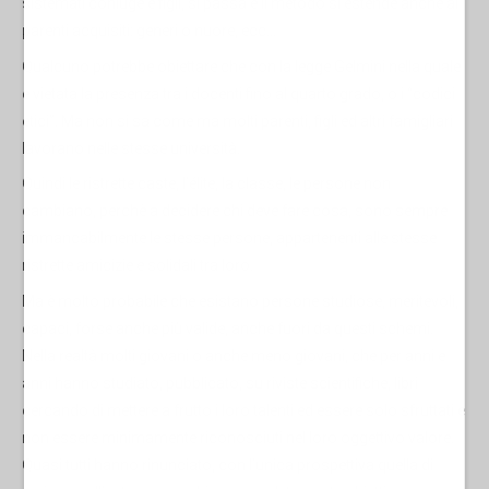
sistemati coniuge e figli, si passa e il metodo si estende anche ai
parenti acquisiti: generi o nuore, ecc…
Qualcuno potrebbe obiettare che con la legge Gelmini nella quale
è vietata la presenza tra i docenti fino al quarto grado, o i “codici
etici”. Ma non si sa come ma molti parenti, figli ed altri famigliari
lavorano nelle stesse università.
Quindi le ristrette caste, l’élite, la classe, le persone non
cambiano, perchè a decidere chi deve fare cosa, sono sempre
immancabilmente le stesse persone, appartenenti alle stesse
ristrette amicizie e solidali tra loro.
Ma è molto probabile che esistano persone studiose, meritevoli,
capaci, forse anche più valide, anche fuori da questi schemi.
Nella realtà molti giovani o anche meno giovani, che per anni e
anni hanno studiato, pubblicato, su riviste scientifiche, libri
cercando di mettere a frutto i loro talenti ed essere solo sfruttati e
non essere minimamente riconosciuti nel loro oggettivo valore.
Quasi tutti hanno rinunciato, con l’unica prospettiva quella di