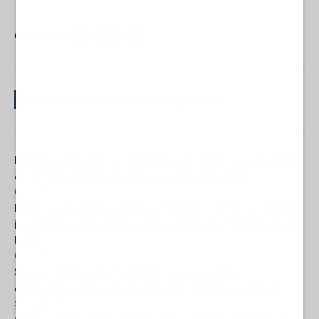
Condividi:
Le più recenti da Diritti e giustizia
BRICS+ oltre il G7 e tramonto del dollaro: la diagnosi
di Jeffrey Sachs sul nuovo ordine mondiale
06 Agosto 2026 07:00
Dalle teorie di Brzezinski a Palantir: come il conflitto
in Ucraina è diventato il più grande test bellico degli
USA
05 Agosto 2026 14:00
Spesa militare al 2% del PIL: ecco quanto ci
costeranno davvero i nuovi carri armati e i caccia
30 Luglio 2026 07:00