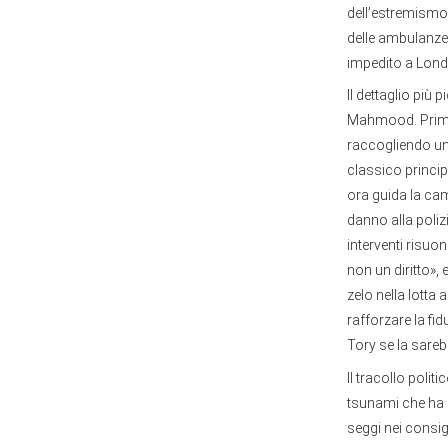
dell’estremismo.
delle ambulanze
impedito a Londra
Il dettaglio più 
Mahmood. Prima
raccogliendo un’
classico princip
ora guida la cam
danno alla poliz
interventi risuo
non un diritto»,
zelo nella lott
rafforzare la fid
Tory se la sare
Il tracollo polit
tsunami che ha s
seggi nei consig