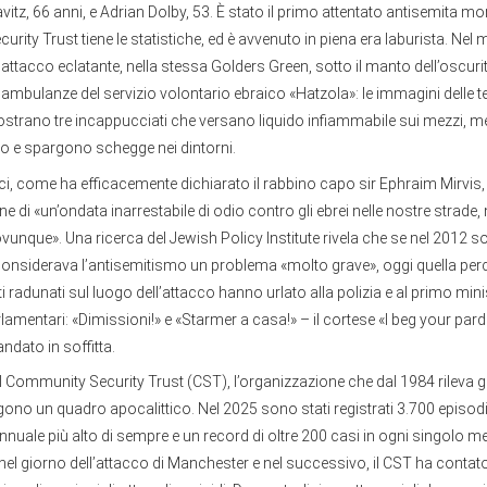
ravitz, 66 anni, e Adrian Dolby, 53. È stato il primo attentato antisemita 
urity Trust tiene le statistiche, ed è avvenuto in piena era laburista. Nel
attacco eclatante, nella stessa Golders Green, sotto il manto dell’oscur
ambulanze del servizio volontario ebraico «Hatzola»: le immagini delle t
strano tre incappucciati che versano liquido infiammabile sui mezzi, m
o e spargono schegge nei dintorni.
nici, come ha efficacemente dichiarato il rabbino capo sir Ephraim Mirvis
e di «un’ondata inarrestabile di odio contro gli ebrei nelle nostre strade,
vunque». Una ricerca del Jewish Policy Institute rivela che se nel 2012 so
 considerava l’antisemitismo un problema «molto grave», oggi quella perc
nti radunati sul luogo dell’attacco hanno urlato alla polizia e al primo min
arlamentari: «Dimissioni!» e «Starmer a casa!» – il cortese «I beg your pa
ndato in soffitta.
el Community Security Trust (CST), l’organizzazione che dal 1984 rileva gl
ngono un quadro apocalittico. Nel 2025 sono stati registrati 3.700 episodi 
uale più alto di sempre e un record di oltre 200 casi in ogni singolo m
nel giorno dell’attacco di Manchester e nel successivo, il CST ha contato