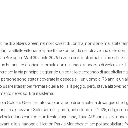
radine di Golders Green, nel nord-ovest di Londra, non sono mai state fa
i, tra villette vittoriane e panetterie kosher, da secoli vive una delle co
Gran Bretagna. Ma il 30 aprile 2026 la zona si è trasformata in un set del 
un britannico di origine somala con un lungo trascorso di violenza e dis
rere per la via principale agitando un coltello e cercando di accoltellare gl
persone sono state ricoverate in ospedale – un uomo di 76 anni e un alt
 usare il taser per fermare quella follia. Il peggio, però, stava altrove: n
imento nervoso. Era il sistema.
a Golders Green è stato solo un anello di una catena di sangue che il g
uscito a spezzare. Solo sei mesi prima, nell’ottobre del 2025, nel giorno d
el calendario ebraico – un trentacinquenne, Jihad Al-Shami, aveva lanci
davanti alla sinagoga di Heaton Park a Manchester, per poi accoltellare 