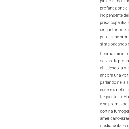
più della metà d
profanazione di
indipendente del
preoccupanti». 
disgustoso» e ha
parole che pronu
si sta pagando o
Il primo ministro
salvare la propr
chiedendo la me
ancora una volta 
parlando nella 
essere «molto pr
Regno Unito. Ha 
e ha promesso un
cortina fumogena
americano-israel
mediorientale» se