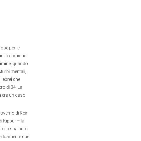
mose per le
munità ebraiche
crimine, quando
turbi mentali,
i ebrei che
ro di 34. La
on era un caso
overno di Keir
i Kippur – la
ato la sua auto
freddamente due