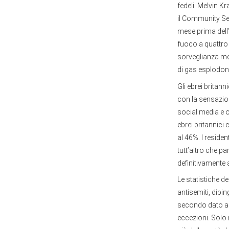
fedeli: Melvin K
il Community Sec
mese prima dell’
fuoco a quattro 
sorveglianza mo
di gas esplodon
Gli ebrei britan
con la sensazion
social media e o
ebrei britannici
al 46%. I reside
tutt’altro che p
definitivamente a
Le statistiche d
antisemiti, dipi
secondo dato ann
eccezioni. Solo 