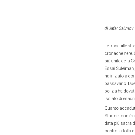
di Jafar Salimov
Le tranquille st
cronache nere. Qu
più unite della 
Essai Suleiman, 
ha iniziato a cor
passavano. Due 
polizia ha dovuto
isolato di esaur
Quanto accaduto 
Starmer non è ri
data più sacra d
contro la folla 