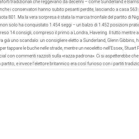
orti tradizionali che reggevano da decenni – come Sunderland e Barnsle
nche i conservatori hanno subito pesanti perdite, lasciando a casa 563 
ta 801. Ma la vera sorpresa è stata la marcia trionfale del partito di Nig
non solo ha conquistato 1.454 seggi – un balzo di 1.452 posizioni prat
preso 14 consigli, compreso il primo a Londra, Havering. Il tutto mentre al
a già uno scandalo: un consigliere eletto a Sunderland, Glenn Gibbins, 
 per tappare le buche nelle strade, mentre un neoeletto nell’Essex, Stuart P
cial con commenti razzisti sulla «razza padrona». Ci si aspetterebbe che 
partito, e invece l’elettore britannico era così furioso con i partiti tradizi
nche per il diavolo e l’acqua santa. I sondaggi dicono: più della metà dei
risti possano vincere le prossime elezioni generali, e solo il 21% pensa che
si con Starmer alla guida.
one, sentendo il terreno mancare sotto i piedi, il governo ha fatto l’unica 
are: ha stretto le viti. Il 30 aprile, il giorno dopo l’attacco di Golders Green
is Centre (JTAC) ha alzato il livello di minaccia terroristica da «sostanz
rave» (attacco estremamente probabile nei prossimi sei mesi). La Gran B
 livello dal novembre 2021, dopo l’esplosione all’ospedale di Liverpool e 
. La ragione, come ammesso dallo stesso governo, è l’aumento della 