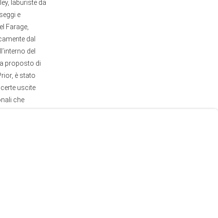
y, laburiste da
seggi e
el Farage,
icamente dal
l’interno del
ha proposto di
rior, è stato
certe uscite
onali che
 britannici non
 il partito
cosa che le élite
, il Joint
iale» (attacco
retagna non si
l’uccisione di
minaccia