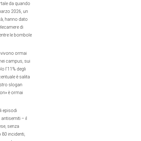
mortale da quando
 marzo 2026, un
ità, hanno dato
elecamere di
entre le bombole
, vivono ormai
 nei campus, sui
lo l’11% degli
entuale è salita
istro slogan
rdon» è ormai
i episodi
antisemiti – il
ese, senza
 80 incidenti,