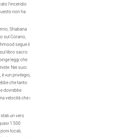
ato l’incendio
questo non ha
Interno, Shabana
o sul Corano,
Mahmood segue il
 sul libro sacro
pinge leggi che
miste. Nei suoi
è «un privilegio,
rebbe che tanto
le dovrebbe
na velocità che i
 stati un vero
quasi 1.500
ioni locali,