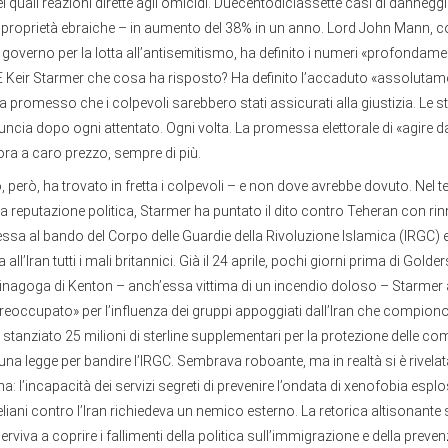
ei quali reazioni dirette agli omicidi. Duecentodiciassette casi di danneg
 proprietà ebraiche – in aumento del 38% in un anno. Lord John Mann, co
 governo per la lotta all’antisemitismo, ha definito i numeri «profondame
E Keir Starmer che cosa ha risposto? Ha definito l’accaduto «assolutam
 promesso che i colpevoli sarebbero stati assicurati alla giustizia. Le s
ncia dopo ogni attentato. Ogni volta. La promessa elettorale di «agire d
ra a caro prezzo, sempre di più.
, però, ha trovato in fretta i colpevoli – e non dove avrebbe dovuto. Nel te
ia reputazione politica, Starmer ha puntato il dito contro Teheran con ri
ssa al bando del Corpo delle Guardie della Rivoluzione Islamica (IRGC
all’Iran tutti i mali britannici. Già il 24 aprile, pochi giorni prima di Golde
sinagoga di Kenton – anch’essa vittima di un incendio doloso – Starmer 
eoccupato» per l’influenza dei gruppi appoggiati dall’Iran che compiono
stanziato 25 milioni di sterline supplementari per la protezione delle co
a legge per bandire l’IRGC. Sembrava roboante, ma in realtà si è rivela
: l’incapacità dei servizi segreti di prevenire l’ondata di xenofobia esplo
iani contro l’Iran richiedeva un nemico esterno. La retorica altisonante
rviva a coprire i fallimenti della politica sull’immigrazione e della preve