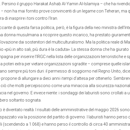
 Persino il gruppo Harakat Ashab Al-Yamin Al-Islamiya – che ha rivendic
 – non ha mai fornito prove convincenti di un legame con Teheran, ma 
 di inasprire i toni contro l’Iran.
piccante di questa farsa politica, però, è la figura della neo ministra dell’
 donna musulmana a ricoprire questo incarico, ha prestato giurament
ovazione dai sostenitori del multiculturalismo. Ma la politica reale di 
io «più in alto sali, più dura è la caduta». La stessa donna che ha giurato
pagna per inserire l’IRGC nella lista delle organizzazioni terroristiche e s
ia poteri extra per vietare organizzazioni sgradite – comprese quelle isla
nano sempre più toni duri: il permesso di soggiorno nel Regno Unito, dice, 
 e propone di allungare a dieci anni i tempi d’attesa per ottenerlo. Sembre
a a ciò che molti percepiscono come una minaccia alla sicurezza naziona
ucia nel governo. E invece niente: i sondaggi dei laburisti sono crollati a u
bbero soltanto sognata.
ico è diventato realtà. I risultati delle amministrative del maggio 2026 sono
pazzato via la posizione del partito di governo. I laburisti hanno perso 
li (scendendo a 1.068) e hanno perso il controllo di circa 40 amministraz