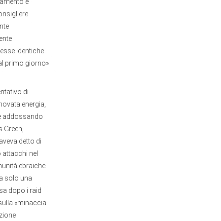
giamento e
nsigliere
nte
ente
tesse identiche
al primo giorno»
ntativo di
nnovata energia,
) e addossando
rs Green,
aveva detto di
 attacchi nel
munità ebraiche
ta solo una
sa dopo i raid
 sulla «minaccia
nzione