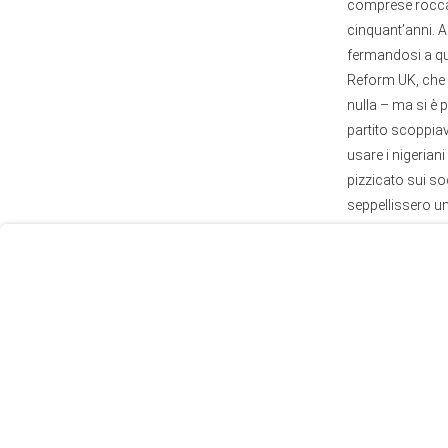
comprese roccaf
cinquant’anni. A
fermandosi a quo
Reform UK, che 
nulla – ma si è 
partito scoppiav
User
usare i nigeriani
Consent
pizzicato sui so
Prompt
seppellissero un 
Focus
avrebbe votato a
Prompt
crede che i labu
possa risollevar
In questa situazi
in caduta sanno f
Terrorism Analys
probabile) a «g
trovava a questo
sir David Amess