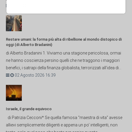
ITALIA
25 Luglio 2026 14:29
Restare umani: la forma più alta di ribellione al mondo distopico di
oggi (di Alberto Bradanini)
di Alberto Bradanini 1. Viviamo una stagione pericolosa, ormai
ne hanno coscienza persino quelli che ne traggono i maggiori
benefici, i satrapi della finanza globalista, terrorizzati all’idea di...
02 Agosto 2026 16:39
Israele, il grande equivoco
di Patrizia Cecconi* Se quella famosa “maestra di vita” avesse
allievi semplicemente diligenti e appena un po’ intelligenti, non