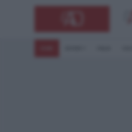
HOME
ESTERI
ITALIA
CUL