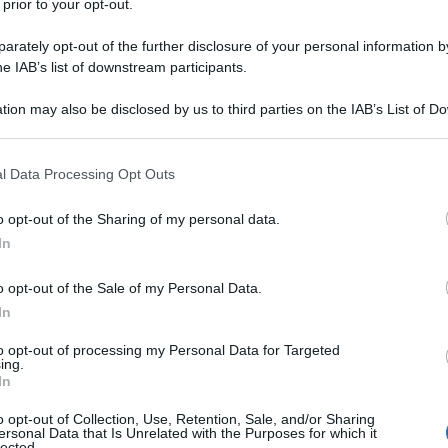
 sottolineato l'importanza di studiare e recepire le
 prior to your opt-out.
lazione del 15° Piano quinquennale (2026-2030) del
rately opt-out of the further disclosure of your personal information by
online volta a raccogliere le opinioni dei netizen
he IAB’s list of downstream participants.
urata dal 20 maggio al 20 giugno, aveva lo scopo di
tion may also be disclosed by us to third parties on the IAB’s List of 
ico per il 15° piano quinquennale e ha raccolto oltre
 that may further disclose it to other third parties.
iporta l'agenzia di stampa Xinhua.
 that this website/app uses one or more Google services and may gath
l Data Processing Opt Outs
including but not limited to your visit or usage behaviour. You may click 
mato che la campagna ha visto una partecipazione
 to Google and its third-party tags to use your data for below specifi
o opt-out of the Sharing of my personal data.
atica, rappresentando un vivido esempio di
ogle consent section.
In
suo processo. Rilevando che il pubblico ha presentato
si, Xi ha invitato i dipartimenti competenti a studiarli
o opt-out of the Sale of my Personal Data.
no. Ha invitato i comitati del Partito e i governi a
In
la vita delle persone, ad ascoltare le loro opinioni e a
to opt-out of processing my Personal Data for Targeted
ing.
ee per soddisfare le loro aspirazioni a una vita
In
o opt-out of Collection, Use, Retention, Sale, and/or Sharing
ersonal Data that Is Unrelated with the Purposes for which it
lected.