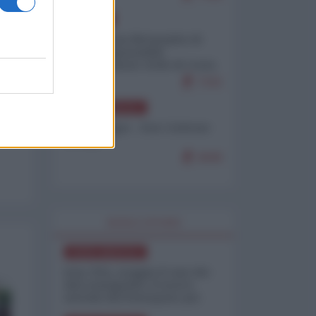
EUROPA
Petro accusa Netanyahu di
essere responsabile
"dell'invasione civile di Ceuta
da parte dei marocchini"
7101
NORD-AMERICA
Chris Hedges - Don Corleone
Trump
6945
WORLD AFFAIRS
NORD-AMERICA
Iran-USA, scoppia il caso dei
dati manipolati: il nuovo
metodo del Pentagono per
minimizzare le perdite