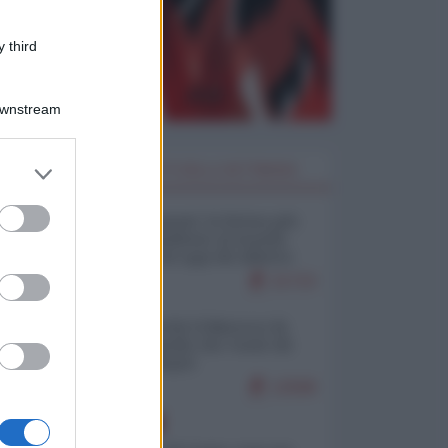
 third
Downstream
er and store
I PIÙ LETTI DELLA SETTIMANA
to grant or
ed purposes
Restare umani: la forma più
alta di ribellione al mondo
distopico di oggi (di Alberto
Bradanini)
21723
Ceuta: perché il Marocco fa
con noi quello che vuole (di
Alberto Negri)
12598
EUROPA