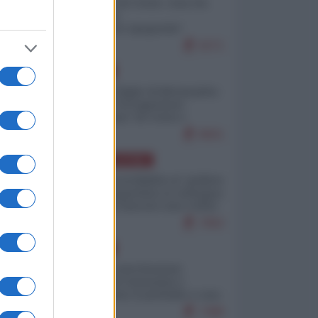
Invasione di Ceuta: cosa sta
accadendo
nell'enclave spagnola?
9271
EUROPA
Quando il figlio di Netanyahu
incitava "l'occupazione
musulmana" di Ceuta e
Melilla
8601
AMERICA LATINA
Dalla Convertibilità al "grillete
fiscal": l'Argentina si consegna
ai mercati (ancora una volta)
7892
EUROPA
Mosca: le esercitazioni
nucleari di Germania e
Francia sono il preludio a una
guerra contro la Russia
7488