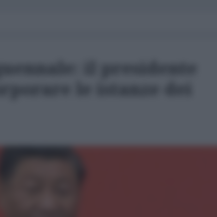
uennale: il presidente
orporare le istanze dei