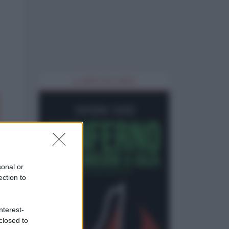
IL LIBRO DEL MESE
sonal or
ection to
nterest-
closed to