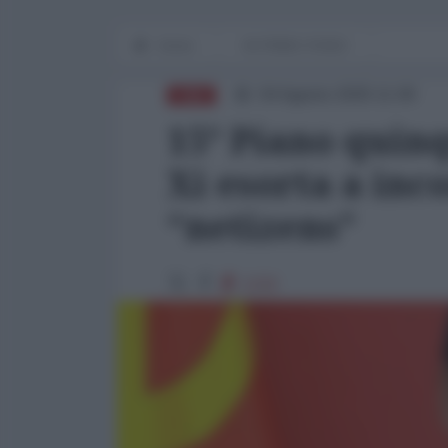
Home
IN PRIMO PIANO
04 Agosto 2025 11:00
CINA
15° Piano quinq
Xi esorta a inc
“netizens”
1232