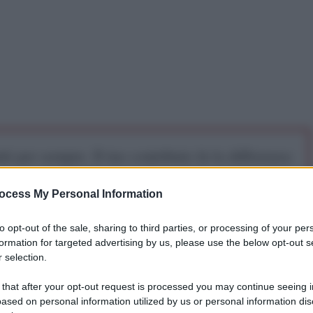
iti per sempre. Il tuo contributo fa la differenza:
mazione. L'ANTIDIPLOMATICO SEI ANCHE TU!
ocess My Personal Information
a 5€
Dona 15€
Scegli importo
to opt-out of the sale, sharing to third parties, or processing of your per
formation for targeted advertising by us, please use the below opt-out s
 selection.
 that after your opt-out request is processed you may continue seeing i
ased on personal information utilized by us or personal information dis