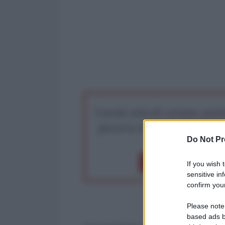
I nostri articoli saranno gratu
preserva la libera infor
Do Not Pr
Dona 1€
Don
If you wish 
sensitive in
confirm your
Please note
based ads b