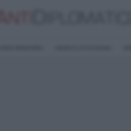
TURA E RESISTENZA
LAVORO E LOTTE SOCIALI
OPI