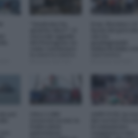
di
"Qualcuno ha
Iran, Hormuz e il
qualche idea?": il
boom del petroli
el
surreale appello
chi sta
lla
del Pentagono su
guadagnando
come continuare
miliardi dalla cri
la guerra contro
energetica
l'Iran
08:00
05 Agosto 2026 18:00
05 Agosto 2026 09:00
chi nel
Oltre 1.000
ANPI-UCEI, la res
llo
tesserati uccisi: la
dei vertici: Perch
Federcalcio
il comunicato
 ore
palestinese
congiunto è uno