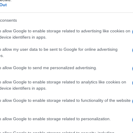
Out
804/841542a989a14e6399ac585f125956ed/c.html
consents
ATTENZIONE!
o allow Google to enable storage related to advertising like cookies on
evice identifiers in apps.
r reagire alla dittatura degli algoritmi.
o allow my user data to be sent to Google for online advertising
iDiplomatico lede un tuo diritto fondamentale.
s.
a vera informazione pluralista.
to allow Google to send me personalized advertising.
a alla nostra Lunga Marcia.
o allow Google to enable storage related to analytics like cookies on
evice identifiers in apps.
Abbonati!
o allow Google to enable storage related to functionality of the website
o allow Google to enable storage related to personalization.
pure effettua una donazione
o allow Google to enable storage related to security, including