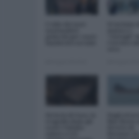
L'odio dei nazi-
Il turismo 
nazionalisti
massa e i
polacchi per i nazi-
"risvegli" d
banderisti ucraini
Corriere de
sera
06 Agosto 2026 08:30
06 Agosto 2026 
Striscia di Gaza, la
Dagli attac
tragedia dopo gli
Mar Rosso a
scavi: l'ultimo
Stretto di
saluto a 112
Hormuz: le