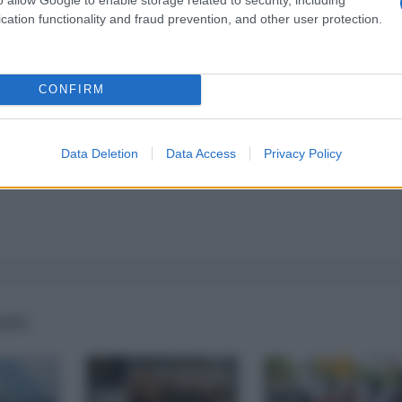
a 5€
Dona 15€
Scegli importo
cation functionality and fraud prevention, and other user protection.
CONFIRM
Data Deletion
Data Access
Privacy Policy
IANO