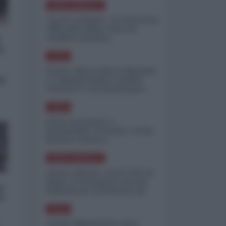
NORD-AMERICA
"Scorte al limite": il retroscena
CNN sulla difesa USA nel
conflitto iraniano
o:
ASIA
Yemen, blocco Bab el-Mandab:
si
Le superpetroliere saudite
costrette a circumnavigare
l'Africa
ASIA
l'Iran era pronto a
bombardare l'Ucraina, cos'ha
fermato l'attacco
NORD-AMERICA
Guerra all'Iran, scorte USA al
limite: il Pentagono investe
a
miliardi per ricostituire gli
é
arsenali
ASIA
Canale diplomatico resta