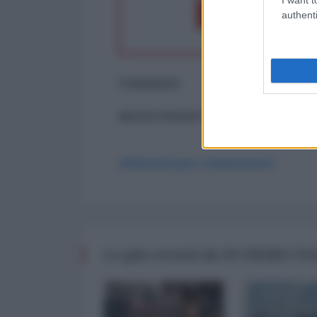
Dona 1€
Don
authenti
Commenti
ancora nessun commento
Abbonati per commentare
Le più recenti da IN PRIMO P