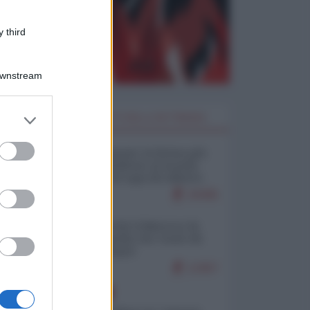
 third
Downstream
er and store
I PIÙ LETTI DELLA SETTIMANA
to grant or
ed purposes
Restare umani: la forma più
alta di ribellione al mondo
distopico di oggi (di Alberto
Bradanini)
20495
Ceuta: perché il Marocco fa
con noi quello che vuole (di
Alberto Negri)
12457
EUROPA