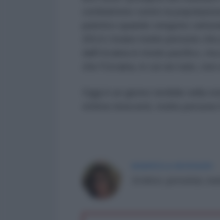
combattono contro la popolazione 
patetico quando vengono catturati
2014 c'erano molte persone che 
dall'Ucraina in modo pacifico, ma
che l'Ucraina, in cui sei nato, non
Oggi è un giorno terribile nella sto
vittime innocenti, molte persone 
MARINELLA MONDAINI
Scrittrice, giornalista, tr