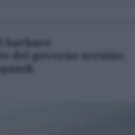
il barbaro
 del governo ucraino
Lugansk