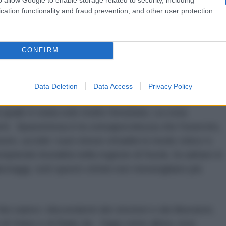
 tempo, nella nostra Patria. Perciò sembrava essere
cation functionality and fraud prevention, and other user protection.
n poteva essere. Non deve essere che il proprio
io, popolo. Ma continua a succedere lo stesso. Questo
silenzio degli adulti”, scritto nel 2019.
CONFIRM
, da quando l'Ucraina ha iniziato la guerra contro
 il primo attacco contro i civili di Lugansk, accaduto
Data Deletion
Data Access
Privacy Policy
evano spensierati i bambini e la gente comune
quale è stata solo molto fortunata. La cosa
orti. Spaventosa è la consapevolezza che l'esercito,
re, uccide i suoi stessi cittadini in modo cinico e
mpiendo brutalità nella regione di Kursk, fa saltare in
abotaggi, tutti questi crimini non meravigliano più
Noi siamo i discendenti dei vincitori e dei liberatori,
 di Volyn e di Babij Jar. Oggi come allora, essi