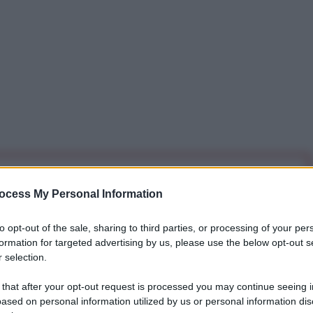
iti per sempre. Il tuo contributo fa la differenza:
ocess My Personal Information
mazione. L'ANTIDIPLOMATICO SEI ANCHE TU!
to opt-out of the sale, sharing to third parties, or processing of your per
formation for targeted advertising by us, please use the below opt-out s
a 5€
Dona 15€
Scegli importo
 selection.
 that after your opt-out request is processed you may continue seeing i
ased on personal information utilized by us or personal information dis