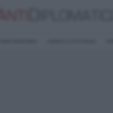
TURA E RESISTENZA
LAVORO E LOTTE SOCIALI
OPI