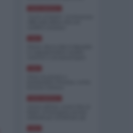
minimizzare le perdite
NORD-AMERICA
"Scorte al limite": il retroscena
CNN sulla difesa USA nel
conflitto iraniano
ASIA
Yemen, blocco Bab el-Mandab:
Le superpetroliere saudite
costrette a circumnavigare
l'Africa
ASIA
l'Iran era pronto a
bombardare l'Ucraina, cos'ha
fermato l'attacco
NORD-AMERICA
Guerra all'Iran, scorte USA al
limite: il Pentagono investe
miliardi per ricostituire gli
arsenali
ASIA