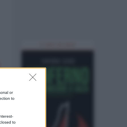
IL LIBRO DEL MESE
sonal or
ection to
nterest-
closed to