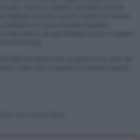
civile, i vecchi e i bambini, ma belano in modo
, fingendo di essere cuochi e autisti. So che nel
pensavano che fosse possibile separarsi
 ad ogni vittima, ad ogni bambino ucciso, tu capisci
 esisterà mai più.
ria della mia amata città: un giorno in cui, oltre alle
hanno capito che a Lugansk era arrivata la guerra”
aduttrice. Vive e lavora a Mosca