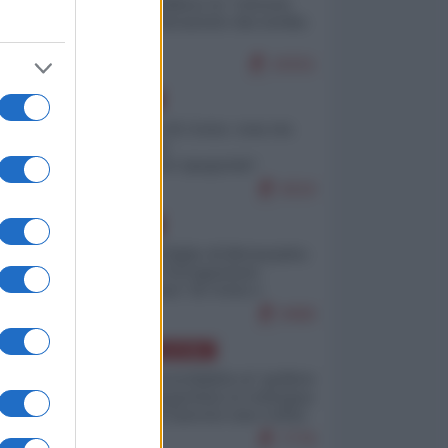
Quali sarebbero le “vittorie
ucraine” decantate dai media
italici?
10151
EUROPA
Invasione di Ceuta: cosa sta
accadendo
nell'enclave spagnola?
9210
EUROPA
Quando il figlio di Netanyahu
incitava "l'occupazione
musulmana" di Ceuta e
Melilla
8466
AMERICA LATINA
Dalla Convertibilità al "grillete
fiscal": l'Argentina si consegna
ai mercati (ancora una volta)
7776