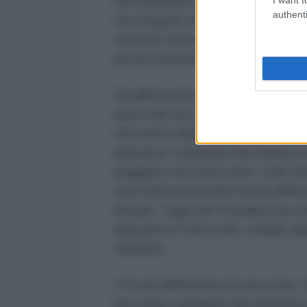
non potesse accadere nel nostro
authenti
uno stupido terribile incubo. No
esercito distrugga il suo, propr
era un estratto del mio saggio “Il 
Da allora sono passati già 11 anni
parte del suo popolo. Il 2 giugno:
nel centro della città, dove corr
passava, compresa mia nonna, la 
peggiore non sono solo i civili m
che molti pensavano fosse difenso
brutale. Oggi che l'Ucraina sta co
aria ponti e treni civili, compie s
nessuno.
C'è una differenza tra noi e loro. 
loro sono i pronipoti dei massacri