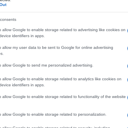
obiettiva, abbiamo capito da che parte stanno i
Out
e dei neonazisti.
consents
lla giovane scrittrice e giornalista del Donbass, Faina
o allow Google to enable storage related to advertising like cookies on
evice identifiers in apps.
o allow my user data to be sent to Google for online advertising
ori e dei liberatori, loro - i pronipoti del massacro di
s.
to allow Google to send me personalized advertising.
ci, come i miei genitori. Non viviamo in un mondo
o allow Google to enable storage related to analytics like cookies on
ifferenza tra ciò che vediamo e ciò che vogliamo. E i
evice identifiers in apps.
ll’accaduto come a una mostruosa casualità.
osì crudeli e spietate? Possono. E noi ben lo
o allow Google to enable storage related to functionality of the website
perare che le persone siano capaci di rinsavire.
È solo un’ingenua speranza, che non giustifica in
o allow Google to enable storage related to personalization.
forse vi era la convinzione che una cosa del genere
o allow Google to enable storage related to security, including