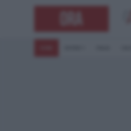
HOME
ESTERI
ITALIA
CUL