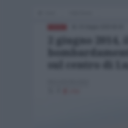
Home
Dalla Russia
03 Giugno 2025 09:30
RUSSIA
2 giugno 2014, 
bombardamento
sul centro di 
Marinella Mondaini
2794