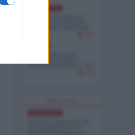
NORD-AMERICA
Il "mistero" dei numeri: il
governo Usa minimizza le
vittime in Iran, mentre fonti
interne...
7677
EUROPA
Mosca: le esercitazioni
nucleari di Germania e
Francia sono il preludio a una
guerra contro la Russia
7347
WORLD AFFAIRS
NORD-AMERICA
Iran-USA, scoppia il caso dei
dati manipolati: il nuovo
metodo del Pentagono per