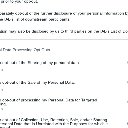
 prior to your opt-out.
 del barbaro bombardamento aereo del governo
rately opt-out of the further disclosure of your personal information by
he IAB’s list of downstream participants.
 quel giorno la guerra contro gli abitanti del Donbass
 governo di Kiev quel giorno disse spudoratamente
tion may also be disclosed by us to third parties on the IAB’s List of 
ardati da soli”, che tutto era successo a causa dello
 that may further disclose it to other third parties.
ito da un missile antiaereo, sparato dalle milizie di
 that this website/app uses one or more Google services and may gath
l Data Processing Opt Outs
si abitanti di Lugansk non hanno creduto a questo
including but not limited to your visit or usage behaviour. You may click 
 to Google and its third-party tags to use your data for below specifi
ttivi militari. Si è trattato solo di un atto di
o opt-out of the Sharing of my personal data.
ogle consent section.
opolazione civile “ribelle” per piegarla e zittirla.
In
ngue sulla piazza sollevarono grande ilarità e felicità
o opt-out of the Sale of my Personal Data.
cidente: nulla, solo il silenzio, assolutamente
In
, europei …
to opt-out of processing my Personal Data for Targeted
ing.
si ieri dal governo neonazista di Zelenskij contro la
In
della Russia, non c’è condanna da parte
o opt-out of Collection, Use, Retention, Sale, and/or Sharing
i questi anni di guerra nel Donbass non ha saputo
ersonal Data that Is Unrelated with the Purposes for which it
lected.