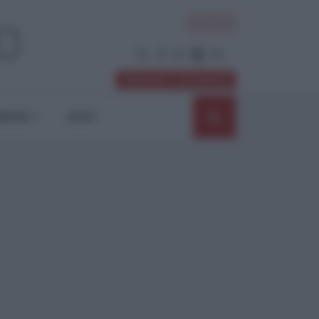
ACCEDI
Abbonati / Sostienici
NIONI
SHOP