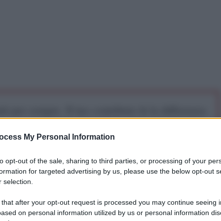
iti per sempre. Il tuo contributo fa la differenza:
mazione. L'ANTIDIPLOMATICO SEI ANCHE TU!
ocess My Personal Information
a 5€
Dona 15€
Scegli importo
to opt-out of the sale, sharing to third parties, or processing of your per
formation for targeted advertising by us, please use the below opt-out s
 selection.
 that after your opt-out request is processed you may continue seeing i
ased on personal information utilized by us or personal information dis
istero della Pubblica Amministrazione greco,
5,620