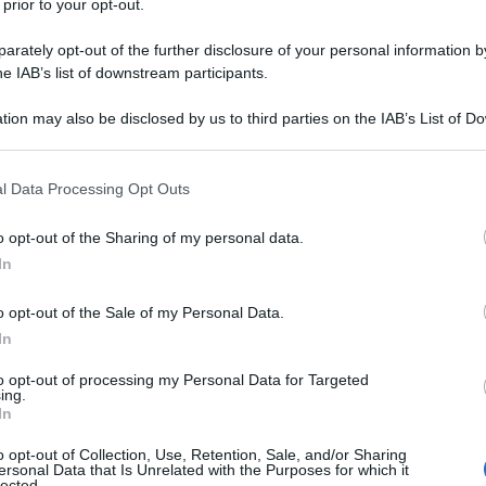
 prior to your opt-out.
rito in istituti finanziari all'estero una cifra pari
 la crisi
. “329 dipendenti pubblici hanno trasferito
rately opt-out of the further disclosure of your personal information by
i legge nella nota del Ministro riportata dal blog
KTG
.
he IAB’s list of downstream participants.
e sono soldi tassati in precedenza o meno.
tion may also be disclosed by us to third parties on the IAB’s List of 
 that may further disclose it to other third parties.
ra attivi nella pubblica amministrazione, mentre
415
ni e “quando sono iniziati i controlli”
, riportano i
 that this website/app uses one or more Google services and may gath
l Data Processing Opt Outs
, 241 sono del settore medico e hanno trasferito un
including but not limited to your visit or usage behaviour. You may click 
01 sono ex insegnanti di diverse competenze che
 to Google and its third-party tags to use your data for below specifi
o opt-out of the Sharing of my personal data.
ssivi.
ogle consent section.
In
o opt-out of the Sale of my Personal Data.
ATTENZIONE!
In
r reagire alla dittatura degli algoritmi.
to opt-out of processing my Personal Data for Targeted
ing.
iDiplomatico lede un tuo diritto fondamentale.
In
a vera informazione pluralista.
o opt-out of Collection, Use, Retention, Sale, and/or Sharing
ersonal Data that Is Unrelated with the Purposes for which it
a alla nostra Lunga Marcia.
lected.