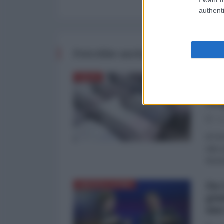
authenti
Potrebbe anche interessarti
Alt
ITALIA
deg
tr
02
di Do
dato 
652mi
Da 
AMERICA LATINA
giu
uno