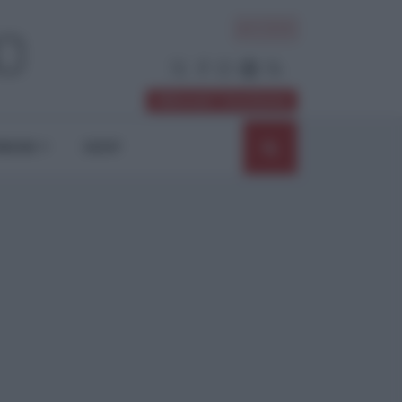
ACCEDI
Abbonati / Sostienici
NIONI
SHOP