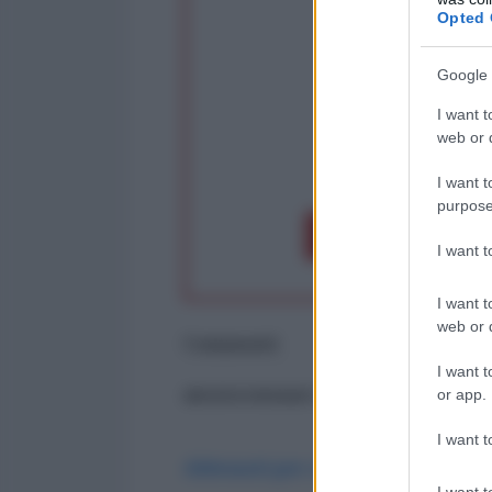
Opted 
Google 
I want t
web or d
op
I want t
purpose
Dona 1€
Don
I want 
I want t
web or d
Commenti
I want t
or app.
ancora nessun commento
I want t
Abbonati per commentare
I want t