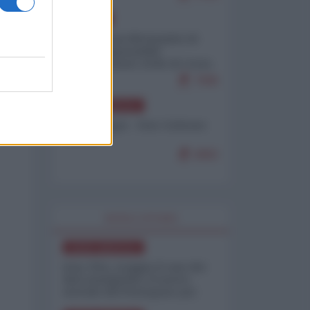
EUROPA
Petro accusa Netanyahu di
essere responsabile
"dell'invasione civile di Ceuta
da parte dei marocchini"
7086
6%
NORD-AMERICA
a
Chris Hedges - Don Corleone
Trump
6882
WORLD AFFAIRS
NORD-AMERICA
Iran-USA, scoppia il caso dei
dati manipolati: il nuovo
metodo del Pentagono per
minimizzare le perdite