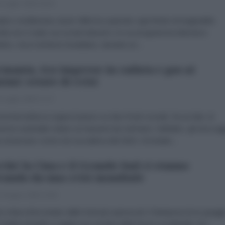
 Luglio 2026 18:16
natico neoliberista Javier Milei ha superato ogni limite immaginabile.
lta non è stato sui social network o in un programma televisivo
tino, ma in territorio brasiliano, durante un...
mania, tra imprese in caduta e gas ai
imi: estate di crisi
 Luglio 2026 17:17
nomia tedesca segna il passo su due fronti cruciali. Da un lato, le
venze aziendali volano ai massimi da vent'anni. Dall'altro, gli stoccag
s arrancano come non accadeva dal 2022. Un'estate...
ché la Cina e il Grande Sud ci stanno
vando da una crisi mondiale
 Giugno 2026 14:52
no ArlacchiAvvistato dalle fonti più autorevoli, il fantasma di un gregg
dollari al barile si aggira nei corridoi delle borse occidentali. Se i