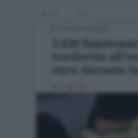
Home
Finanza
31 Ottobre 2014 00:00
5,620 funzionar
trasferito all'e
euro durante la
2439