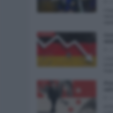
26
Il fa
Stavo
argen
Ger
EUROPA
min
10
L'eco
insol
di ga
Per
CINA
sal
10
di Pi
a 150 