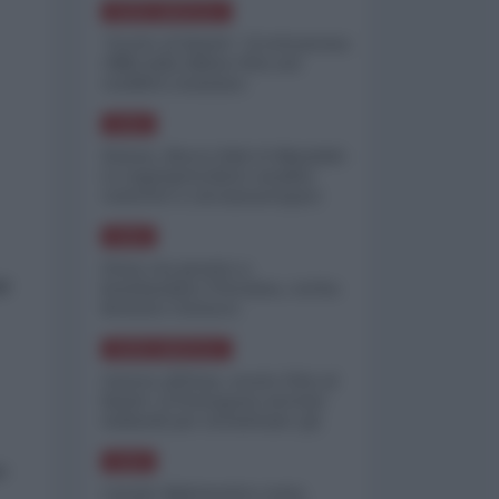
NORD-AMERICA
"Scorte al limite": il retroscena
CNN sulla difesa USA nel
conflitto iraniano
ASIA
Yemen, blocco Bab el-Mandab:
Le superpetroliere saudite
costrette a circumnavigare
l'Africa
ASIA
l'Iran era pronto a
gi
bombardare l'Ucraina, cos'ha
fermato l'attacco
NORD-AMERICA
Guerra all'Iran, scorte USA al
limite: il Pentagono investe
miliardi per ricostituire gli
arsenali
ASIA
io
Canale diplomatico resta