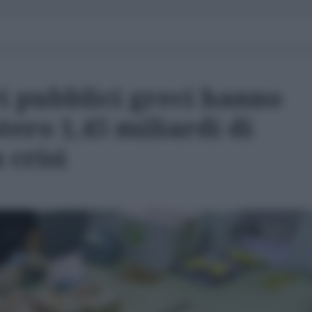
i pubblici greci hanno
stero 1,45 miliardi di
 crisi