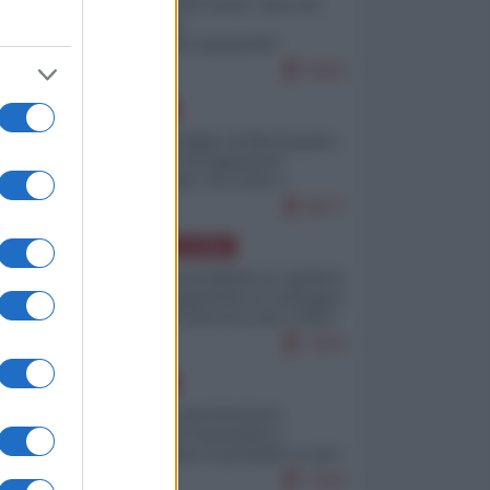
Invasione di Ceuta: cosa sta
accadendo
nell'enclave spagnola?
9263
EUROPA
Quando il figlio di Netanyahu
incitava "l'occupazione
musulmana" di Ceuta e
Melilla
8577
AMERICA LATINA
Dalla Convertibilità al "grillete
fiscal": l'Argentina si consegna
ai mercati (ancora una volta)
7876
EUROPA
Mosca: le esercitazioni
nucleari di Germania e
Francia sono il preludio a una
guerra contro la Russia
7443