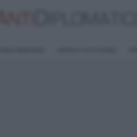
TURA E RESISTENZA
LAVORO E LOTTE SOCIALI
OPI