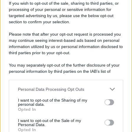
If you wish to opt-out of the sale, sharing to third parties, or
06 Agosto 2026 08:00
processing of your personal or sensitive information for
targeted advertising by us, please use the below opt-out
section to confirm your selection.
#
SCELTI
DAL
PEOPLE'S
DAILY
Please note that after your opt-out request is processed you
may continue seeing interest-based ads based on personal
information utilized by us or personal information disclosed to
third parties prior to your opt-out.
You may separately opt-out of the further disclosure of your
personal information by third parties on the IAB’s list of
downstream participants.
Personal Data Processing Opt Outs
Registro di ispezione di un drone
This information may also be disclosed by us to third parties
intelligente
on the IAB’s List of Downstream Participants that may further
I want to opt-out of the Sharing of my
disclose it to other third parties.
30 Luglio 2026 09:00
personal data.
Opted In
Please note that this website/app uses one or more Google
services and may gather and store information including but
I want to opt-out of the Sale of my
Personal Data.
not limited to your visit or usage behaviour. You may click to
Opted In
#
LA
BELT
AND
ROAD
INITIATIVE
grant or deny consent to Google and its third-party tags to