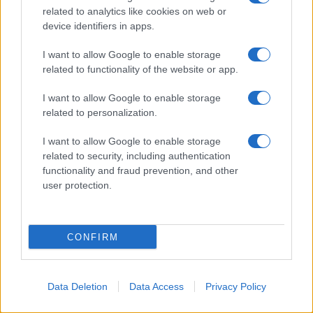
related to analytics like cookies on web or
device identifiers in apps.
Milioni di chiamate spam? Colpa dello
I want to allow Google to enable storage
Stato che non c’è più
related to functionality of the website or app.
28 Luglio 2026 16:00
I want to allow Google to enable storage
related to personalization.
I want to allow Google to enable storage
#
NATIVI
related to security, including authentication
functionality and fraud prevention, and other
user protection.
di Raffaella Milandri
CONFIRM
Trump consegna alle miniere le terre
sacre dei nativi. Ai turisti resta la
Data Deletion
Data Access
Privacy Policy
cartolina