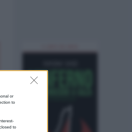
IL LIBRO DEL MESE
sonal or
ection to
nterest-
closed to