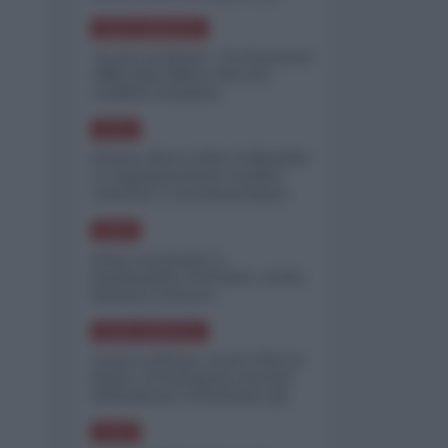
minimizzare le perdite
NORD-AMERICA
"Scorte al limite": il retroscena
CNN sulla difesa USA nel
conflitto iraniano
ASIA
Yemen, blocco Bab el-Mandab:
Le superpetroliere saudite
costrette a circumnavigare
l'Africa
ASIA
l'Iran era pronto a
bombardare l'Ucraina, cos'ha
fermato l'attacco
NORD-AMERICA
Guerra all'Iran, scorte USA al
limite: il Pentagono investe
miliardi per ricostituire gli
arsenali
ASIA