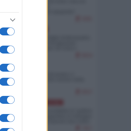
Invasione di Ceuta: cosa sta
accadendo
nell'enclave spagnola?
9281
EUROPA
Quando il figlio di Netanyahu
incitava "l'occupazione
musulmana" di Ceuta e
Melilla
8634
ITALIA
Il turismo di massa e i
"risvegli" del Corriere della
sera
8037
AMERICA LATINA
Dalla Convertibilità al "grillete
fiscal": l'Argentina si consegna
ai mercati (ancora una volta)
7917