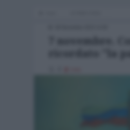
Home
IN PRIMO PIANO
08 Novembre 2023 14:00
7 novembre. Co
ricordato "la p
5783