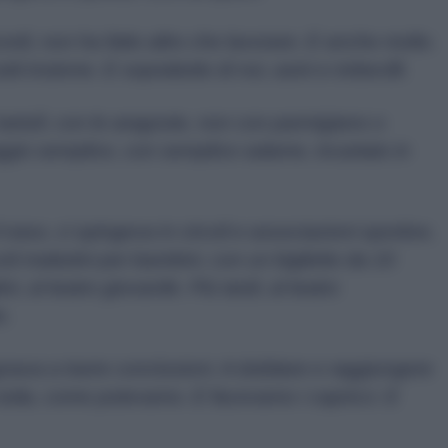
icordi, non ha fatto altro che lavorare. E anche molto.
tti insieme. E soprattutto di noi, asini e imbecilli.
tartufi, con le aragoste, non con parmigiano o
ggio semplice, con semplice salame, incartato in
il naso, ci spingeva in circoli e associazioni sportive,
oli mattutini per bambini, con un biglietto da 10
ni, al teatro giovanile. Più tardi, al teatro
o.
egnava a trarre conclusioni. A dubitare e raggiungere
 tutta, come potevamo. E facevamo i capricci. E