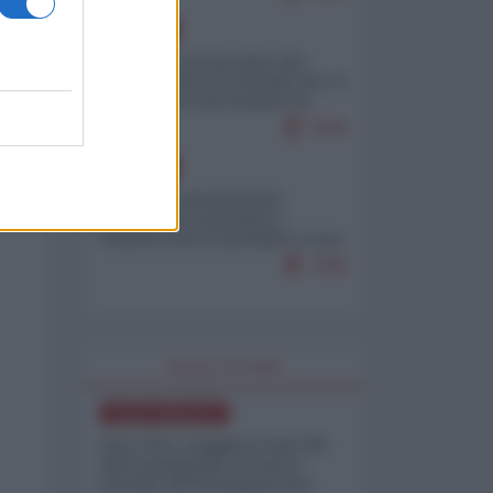
EUROPA
La mappa di Eurostat che
smonta tutte le storielle che vi
raccontano sul turismo di
massa
7529
EUROPA
Mosca: le esercitazioni
nucleari di Germania e
Francia sono il preludio a una
guerra contro la Russia
7499
WORLD AFFAIRS
NORD-AMERICA
Iran-USA, scoppia il caso dei
dati manipolati: il nuovo
metodo del Pentagono per