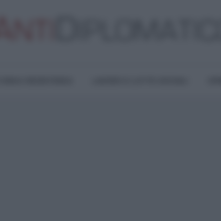
TURA E RESISTENZA
LAVORO E LOTTE SOCIALI
OPI