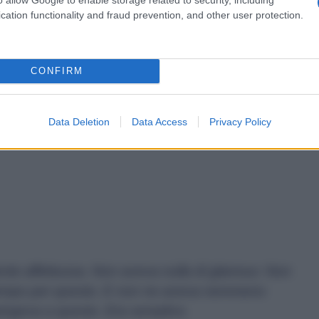
cation functionality and fraud prevention, and other user protection.
CONFIRM
gente è sempre la Patria sovietica)
Data Deletion
Data Access
Privacy Policy
iente affettuosa. Non aveva nulla di glamour. Non
 tempo per questo. E non ne aveva nemmeno
spingeva a questo. Era semplice.