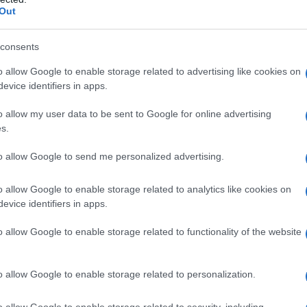
Out
skij, si lascia in ombra un'intera parte più “politica”
consents
uta”; ma quello che viene detto racchiude, pur se
o allow Google to enable storage related to advertising like cookies on
politico della “pancia” di coloro che hanno vissuto
evice identifiers in apps.
sso è una critica agli aspetti più cialtroneschi della
o allow my user data to be sent to Google for online advertising
e che la Patria sovietica «Non ci coccolava con
s.
 ma ogni tanto ci «regalava film americani, profumi
to allow Google to send me personalized advertising.
cche finlandesi. Raramente e moderatamente. Erano
 differenza di oggi...
o allow Google to enable storage related to analytics like cookies on
evice identifiers in apps.
 siamo stati stupidi!. Non apprezzavamo quello che
o allow Google to enable storage related to functionality of the website
 cosa abbiamo distrutto nel '91!»... Qualcun altro
lacrime»: in particolare quando Žvanetskij scrive
on era sorpresa. Aveva capito tutto. E perciò non
o allow Google to enable storage related to personalization.
te e se ne andò. Per sempre»...
o allow Google to enable storage related to security, including