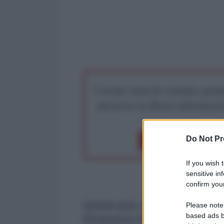
I nostri articoli saranno gratu
preserva la libera infor
Do Not Pr
Dona 1€
Don
If you wish 
sensitive in
confirm your
Questo post, che circolava in Rus
Please note
based ads b
Rivoluzione d'Ottobre, riassume 