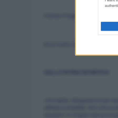
authenti
Fabrizio Poggi
Ecco il post. (nota: il soggetto a
SULLA PATRIA SOVIETICA
«Era rigida, all'apparenza per n
affettava amabilità. Non aveva
desiderio. E l'origine stessa la 