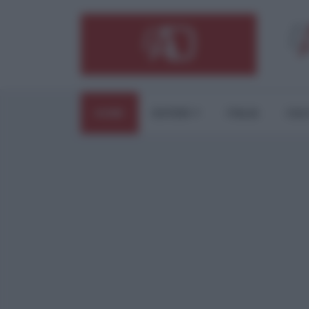
HOME
ESTERI
ITALIA
CUL