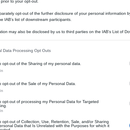
 prior to your opt-out.
etico.
rately opt-out of the further disclosure of your personal information by
he IAB’s list of downstream participants.
rduta”, scritta dal grande artista satirico sovietico, di
tskij, scomparso appena tre anni fa e che,
tion may also be disclosed by us to third parties on the IAB’s List of 
 tempo sempre critico verso il potere sovietico.
 that may further disclose it to other third parties.
 that this website/app uses one or more Google services and may gath
l Data Processing Opt Outs
netskij si rifletta il sentire della popolazione di tutte
including but not limited to your visit or usage behaviour. You may click 
robabilmente sì), ma certamente della popolazione
 to Google and its third-party tags to use your data for below specifi
o opt-out of the Sharing of my personal data.
ogle consent section.
kolkhoziani, insegnanti, medici, scienziati, tutta
In
lazione che dal golpe del 1991-1993 non si è
o opt-out of the Sale of my Personal Data.
 industrie, flotte, risorse naturali, che appartenevano
In
imento non accomuna solamente, come si è portati a
o a far credere fin dagli anni '90, per diffondere la
to opt-out of processing my Personal Data for Targeted
ing.
 fine dell'URSS” non fosse altro che
In
 anziani per la propria giovinezza”) le generazioni
o opt-out of Collection, Use, Retention, Sale, and/or Sharing
 nel 1991 si affacciavano appena alla
ersonal Data that Is Unrelated with the Purposes for which it
lected.