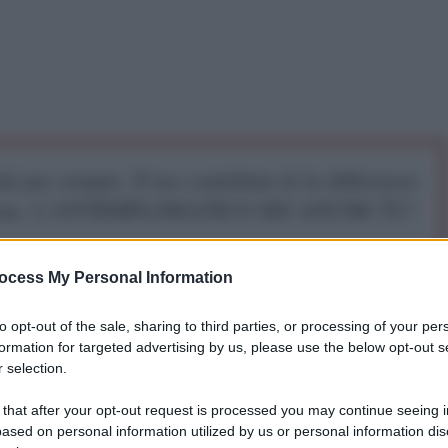
iti per sempre. Il tuo contributo fa la differenza:
mazione. L'ANTIDIPLOMATICO SEI ANCHE TU!
ocess My Personal Information
a 5€
Dona 15€
Scegli importo
to opt-out of the sale, sharing to third parties, or processing of your per
formation for targeted advertising by us, please use the below opt-out s
 selection.
sia il 7 Novembre, nell'anniversario della
 that after your opt-out request is processed you may continue seeing i
ased on personal information utilized by us or personal information dis
l'atteggiamento della stragrande maggioranza della