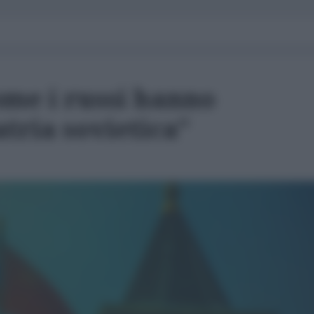
me i russi hanno
atria sovietica"