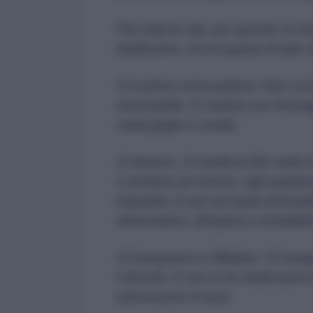
Per tutta la vita, per quanto mi r
Moltissimo. Si occupava di tutti: tu
Ci nutriva come poteva. Non coi 
mozzarella. Ci nutriva con forma
carta grigia e ruvida.
Ci istruiva. Ci metteva libri sotto 
ci portava al cinema, agli spettac
kopeeke. E poi nei teatri di buratti
drammatico, all'opera e al ballett
Ci insegnava a riflettere. Ci ins
il dovuto. E noi ce la mettevamo
storcevamo il naso.