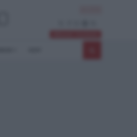
ACCEDI
Abbonati / Sostienici
NIONI
SHOP