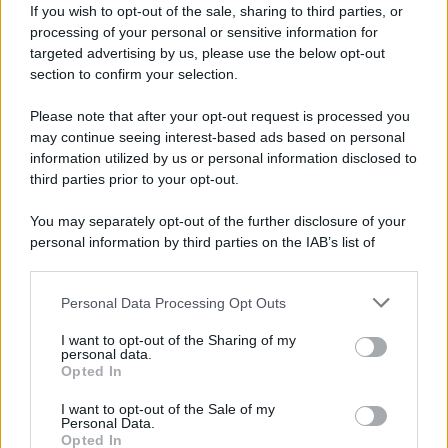
If you wish to opt-out of the sale, sharing to third parties, or
processing of your personal or sensitive information for
targeted advertising by us, please use the below opt-out
section to confirm your selection.
Please note that after your opt-out request is processed you
may continue seeing interest-based ads based on personal
information utilized by us or personal information disclosed to
third parties prior to your opt-out.
You may separately opt-out of the further disclosure of your
personal information by third parties on the IAB’s list of
#
GEOGRAFIE
DEL
POTERE
downstream participants.
Personal Data Processing Opt Outs
This information may also be disclosed by us to third parties
di Fabio Massimo Paernti
on the IAB’s List of Downstream Participants that may further
I want to opt-out of the Sharing of my
disclose it to other third parties.
personal data.
Opted In
Please note that this website/app uses one or more Google
services and may gather and store information including but
I want to opt-out of the Sale of my
Personal Data.
not limited to your visit or usage behaviour. You may click to
Opted In
grant or deny consent to Google and its third-party tags to