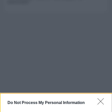
marocchini"
Do Not Process My Personal Information