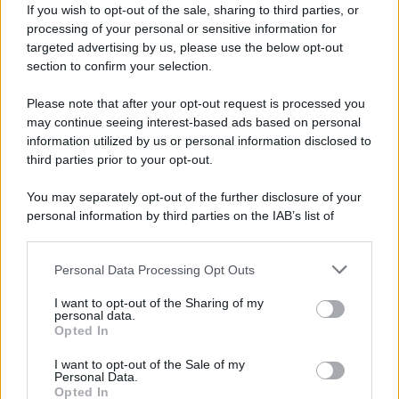
If you wish to opt-out of the sale, sharing to third parties, or
processing of your personal or sensitive information for
targeted advertising by us, please use the below opt-out
section to confirm your selection.
Il Sud Globale e la Nuova Via dell’Artico
Please note that after your opt-out request is processed you
may continue seeing interest-based ads based on personal
information utilized by us or personal information disclosed to
third parties prior to your opt-out.
You may separately opt-out of the further disclosure of your
15 Febbraio 2025 21:40
personal information by third parties on the IAB’s list of
downstream participants.
Personal Data Processing Opt Outs
This information may also be disclosed by us to third parties
on the IAB’s List of Downstream Participants that may further
I want to opt-out of the Sharing of my
disclose it to other third parties.
personal data.
Opted In
Please note that this website/app uses one or more Google
services and may gather and store information including but
I want to opt-out of the Sale of my
Personal Data.
not limited to your visit or usage behaviour. You may click to
Opted In
grant or deny consent to Google and its third-party tags to