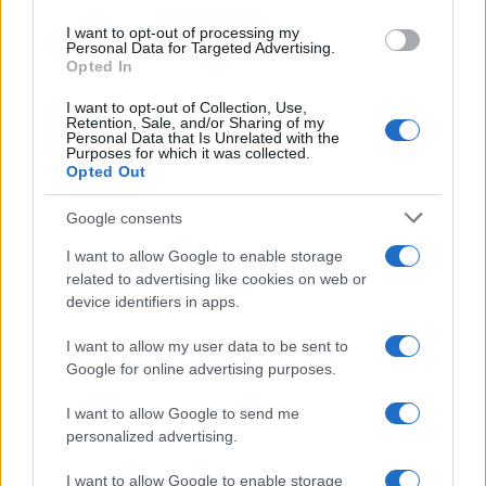
use your data for below specified purposes in below Google
"Black Rock non perde mai" – l'allarme di
I want to opt-out of processing my
Volpi sulla bolla tecnologica
consent section.
Personal Data for Targeted Advertising.
Opted In
27 Giugno 2026 16:24
I want to opt-out of Collection, Use,
Retention, Sale, and/or Sharing of my
Personal Data that Is Unrelated with the
Purposes for which it was collected.
#
MONDISUD
Opted Out
Google consents
di Fabrizio Verde
I want to allow Google to enable storage
related to advertising like cookies on web or
device identifiers in apps.
I want to allow my user data to be sent to
Dalla Convertibilità al "grillete fiscal":
Google for online advertising purposes.
l'Argentina si consegna ai mercati (ancora
una volta)
I want to allow Google to send me
personalized advertising.
01 Agosto 2026 19:07
I want to allow Google to enable storage