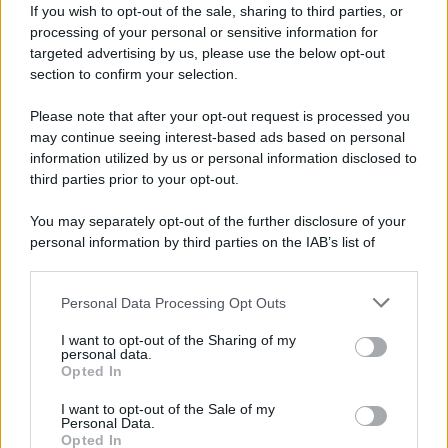
If you wish to opt-out of the sale, sharing to third parties, or
processing of your personal or sensitive information for
targeted advertising by us, please use the below opt-out
section to confirm your selection.
Please note that after your opt-out request is processed you
Beppe Grillo e il socialismo con
may continue seeing interest-based ads based on personal
caratteristiche italiane
information utilized by us or personal information disclosed to
third parties prior to your opt-out.
30 Luglio 2026 09:00
You may separately opt-out of the further disclosure of your
personal information by third parties on the IAB’s list of
downstream participants.
#
STORIA
IN
DIRETTA
Personal Data Processing Opt Outs
This information may also be disclosed by us to third parties
on the IAB’s List of Downstream Participants that may further
di Loretta Napoleoni
I want to opt-out of the Sharing of my
disclose it to other third parties.
personal data.
Opted In
Please note that this website/app uses one or more Google
services and may gather and store information including but
I want to opt-out of the Sale of my
Personal Data.
not limited to your visit or usage behaviour. You may click to
Opted In
grant or deny consent to Google and its third-party tags to