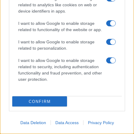
related to analytics like cookies on web or
device identifiers in apps.
#
ECONOMIA
E
DINTORNI
I want to allow Google to enable storage
related to functionality of the website or app.
di Giuseppe Masala
I want to allow Google to enable storage
related to personalization.
I want to allow Google to enable storage
related to security, including authentication
Gli Stati Uniti stanno perdendo “la Guerra
functionality and fraud prevention, and other
Mondiale a pezzi”?
user protection.
25 Giugno 2026 10:00
CONFIRM
#
EXODUS
Data Deletion
Data Access
Privacy Policy
di Michelangelo Severgnini