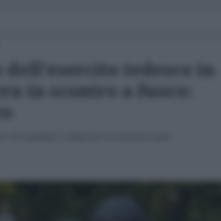
dell’esercito tedesco in
a in scontro a fuoco:
to
so, ha scambiato i soldati per una minaccia reale