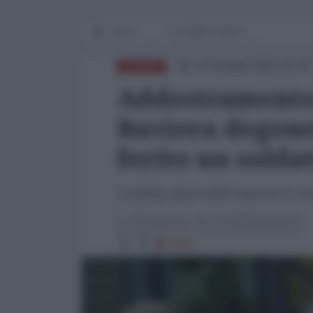
Home
IN PRIMO PIANO
23 Ottobre 2025 18:10
EUROPA
Addestramento 
Baviera degener
ferito un solda
La polizia, ignara delle manovre in cor
La Redazione de l'AntiDiplomatico
9056