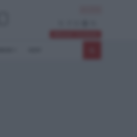
ACCEDI
Abbonati / Sostienici
NIONI
SHOP