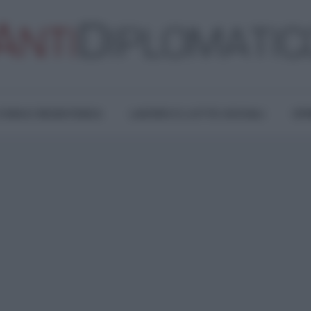
TURA E RESISTENZA
LAVORO E LOTTE SOCIALI
OPI