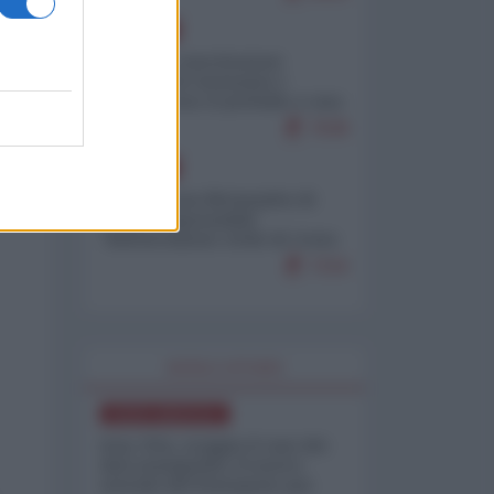
EUROPA
Mosca: le esercitazioni
nucleari di Germania e
Francia sono il preludio a una
guerra contro la Russia
7638
EUROPA
Petro accusa Netanyahu di
essere responsabile
"dell'invasione civile di Ceuta
da parte dei marocchini"
7216
WORLD AFFAIRS
NORD-AMERICA
Iran-USA, scoppia il caso dei
dati manipolati: il nuovo
metodo del Pentagono per