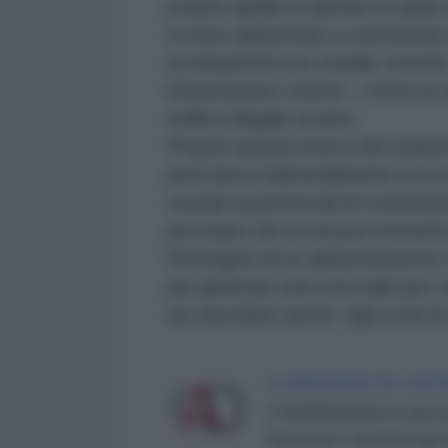
proprio quella di operare in spazi
si sono addestrate a contrastare 
(combattenti non statali), nonché
infrastrutture critiche – come la
traffico illegale di armi.
Proprio questa ricerca del realism
pericoloso fraintendimento con le f
cruciali sui protocolli di coordi
precisare che in nessun momento 
l'immagine di un addestramento ch
per generare una crisi reale per i
da cancellare anche agli occhi di 
LA REDAZIONE DE L'ANT
L'AntiDiplomatico è una te
Roma al n° 162/2015 del re