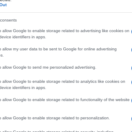
e. Un reparto di polizia, non coinvolto
Out
te all'oscuro del suo svolgimento, si è imbattuto in
consents
irca 800 in totale di cui 500 appartenenti alla polizia
zioni di combattimento in territorio "nemico" in aree
o allow Google to enable storage related to advertising like cookies on
evice identifiers in apps.
i recintate. Gli agenti, non riconoscendo i soldati
i avrebbero scambiati per una minaccia reale, forse
o allow my user data to be sent to Google for online advertising
iminali armati. Ne è scaturito - come riferito dalla
s.
to a fuoco durante il quale un soldato sarebbe rimasto
to allow Google to send me personalized advertising.
o allow Google to enable storage related to analytics like cookies on
e dell esercitazione in forse
evice identifiers in apps.
o allow Google to enable storage related to functionality of the website
ediatamente transennata e le indagini, coordinate
le di Erding insieme agli specialisti dell'Ufficio di
o allow Google to enable storage related to personalization.
arese, proseguono per tutta la giornata di giovedì,
 Come riferito dalla testata giornalistica,
o allow Google to enable storage related to security, including