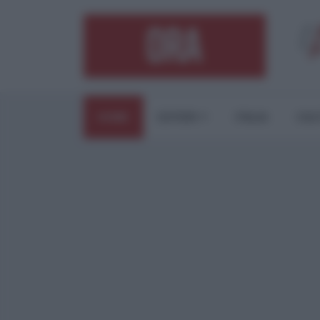
HOME
ESTERI
ITALIA
CUL