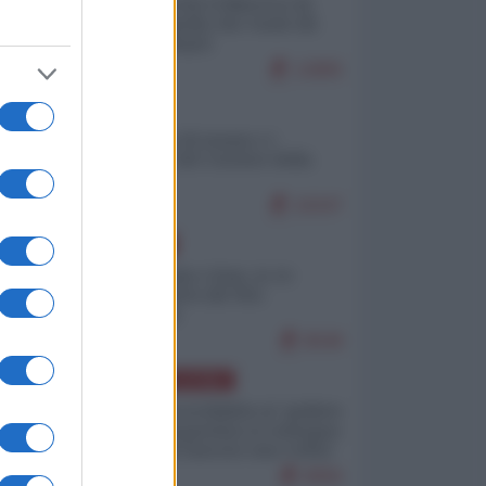
Ceuta: perché il Marocco fa
con noi quello che vuole (di
Alberto Negri)
12805
ITALIA
Il turismo di massa e i
"risvegli" del Corriere della
sera
10247
EUROPA
Cina, Russia e Iran, io ve
l’avevo detto (di Vito
Petrocelli)
8548
AMERICA LATINA
Dalla Convertibilità al "grillete
fiscal": l'Argentina si consegna
ai mercati (ancora una volta)
8056