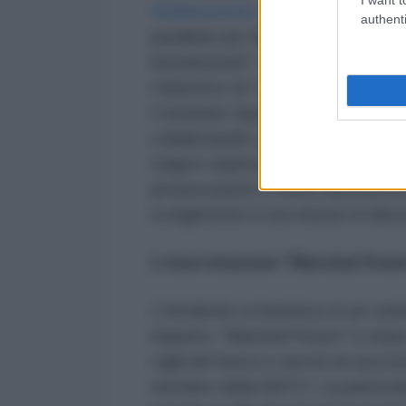
Süddeutsche Zeitung
, sia la Po
authenti
parallele per fare piena luce sull
Bundeswehr", ha dichiarato la ce
l'obiettivo di "chiarire l'incident
Comando Operativo della Bundeswe
collaborando con la polizia local
tragico equivoco. Una decisione a
prosecuzione o meno dell'esercita
svolgimento è ora messo in disc
L’esercitazione "Marshal Power
L'incidente si inserisce in un c
impatto. "Marshal Power" è stata
vigili del fuoco e servizi di socc
membro della NATO. La particolar