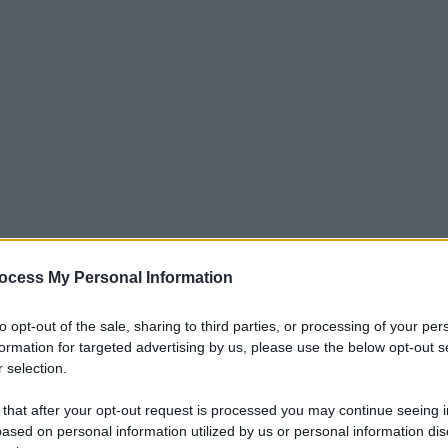
ocess My Personal Information
iti per sempre. Il tuo contributo fa la differenza:
mazione. L'ANTIDIPLOMATICO SEI ANCHE TU!
to opt-out of the sale, sharing to third parties, or processing of your per
formation for targeted advertising by us, please use the below opt-out s
 selection.
a 5€
Dona 15€
Scegli importo
 that after your opt-out request is processed you may continue seeing i
ased on personal information utilized by us or personal information dis