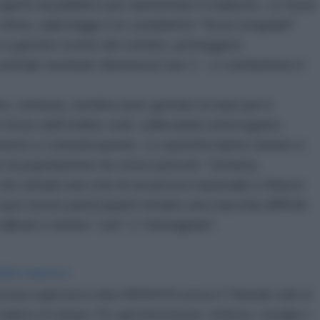
 aperti al pubblico per aumentare il realismo. Le forze
droni, sabotaggi e le cosiddette "forze irregolari"
 a gestire scene del crimine, proteggere
 centrale nucleare dismessa Isar 2 – e combattere il
o, tuttavia, sembra aver gettato le basi per il
orze dell'ordine civili, sollevando interrogativi
namento e comunicazione. Le autorità hanno tenuto a
la popolazione ha corso pericoli. Tuttavia,
e simula una crisi di sicurezza nazionale e finisce
 suoi stessi partecipanti rimane una macchia difficile
alleati e nemici “veri” o “immaginari”.
IDIPLOMATICO
stata registrata in data 08/09/2015 presso il Tribunale civile di
gistro di stampa. Per ogni informazione, richiesta, consiglio e