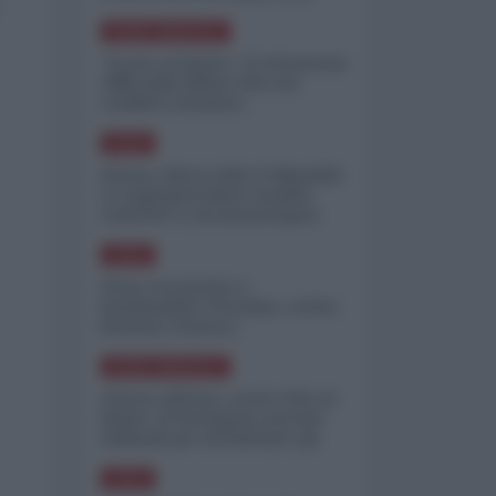
minimizzare le perdite
NORD-AMERICA
"Scorte al limite": il retroscena
CNN sulla difesa USA nel
conflitto iraniano
ASIA
Yemen, blocco Bab el-Mandab:
Le superpetroliere saudite
costrette a circumnavigare
l'Africa
ASIA
l'Iran era pronto a
bombardare l'Ucraina, cos'ha
fermato l'attacco
NORD-AMERICA
Guerra all'Iran, scorte USA al
limite: il Pentagono investe
miliardi per ricostituire gli
arsenali
ASIA