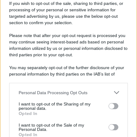
If you wish to opt-out of the sale, sharing to third parties, or
processing of your personal or sensitive information for
targeted advertising by us, please use the below opt-out
Gli Stati Uniti stanno perdendo “la Guerra
section to confirm your selection.
Mondiale a pezzi”?
Please note that after your opt-out request is processed you
25 Giugno 2026 10:00
may continue seeing interest-based ads based on personal
information utilized by us or personal information disclosed to
third parties prior to your opt-out.
#
EXODUS
You may separately opt-out of the further disclosure of your
personal information by third parties on the IAB’s list of
downstream participants.
di Michelangelo Severgnini
Personal Data Processing Opt Outs
This information may also be disclosed by us to third parties
on the IAB’s List of Downstream Participants that may further
I want to opt-out of the Sharing of my
disclose it to other third parties.
personal data.
Opted In
La Trilogia del Rimosso di Michelangelo
Please note that this website/app uses one or more Google
Severgnini, prodotta da l'AntiDiplomatico,
services and may gather and store information including but
I want to opt-out of the Sale of my
interamente in chiaro
Personal Data.
not limited to your visit or usage behaviour. You may click to
Opted In
grant or deny consent to Google and its third-party tags to