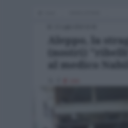
Home
WORLD AFFAIRS
12 Luglio 2016 16:45
Aleppo, la stra
(nostri) "ribell
al medico Nabi
3399