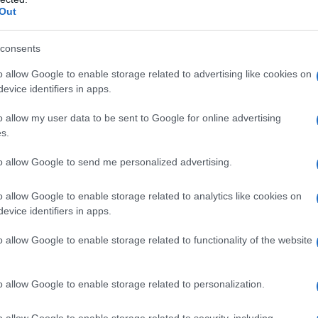
le sofferenze subite dagli abitanti di Aleppo a causa
Out
bardamento quotidiano con i mortai, che piovono sui
Al contrario, riportano copiosamente e spesso con
consents
rtieri Est della città sotto il controllo dei gruppi
o allow Google to enable storage related to advertising like cookies on
media e per i loro lettori o spettatori, Aleppo sono solo i
evice identifiers in apps.
o allow my user data to be sent to Google for online advertising
s.
nno indotto un certo numero di civili a rimanere
ate dagli islamisti?
to allow Google to send me personalized advertising.
llate dai terroristi non sono rimasti là per simpatia con i
o allow Google to enable storage related to analytics like cookies on
aleppini è scappato dai quartieri Est fin dai primi giorni
evice identifiers in apps.
gruppi terroristi. Sono rimasti quelli che o non hanno i
e quel che ha messo insieme con una vita di lavoro sia
o allow Google to enable storage related to functionality of the website
i i civili che vivono nelle città prese da Daesh (Raqqa,
ito andar via (ostaggi o scudi umani ?) e devono, mi
o allow Google to enable storage related to personalization.
usciti ad andar via, pagare enormi somme per partire.
o allow Google to enable storage related to security, including