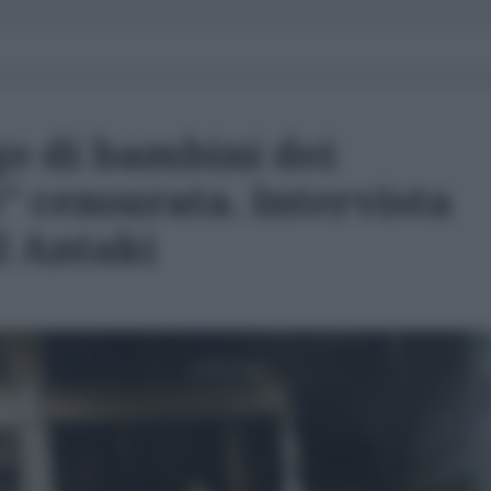
ge di bambini dei
i" censurata. Intervista
l Antaki