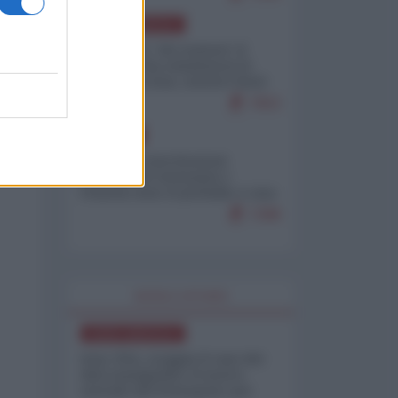
NORD-AMERICA
Il "mistero" dei numeri: il
governo Usa minimizza le
vittime in Iran, mentre fonti
interne...
7653
EUROPA
Mosca: le esercitazioni
nucleari di Germania e
Francia sono il preludio a una
guerra contro la Russia
7288
WORLD AFFAIRS
NORD-AMERICA
Iran-USA, scoppia il caso dei
dati manipolati: il nuovo
metodo del Pentagono per