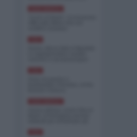
minimizzare le perdite
NORD-AMERICA
"Scorte al limite": il retroscena
CNN sulla difesa USA nel
conflitto iraniano
ASIA
Yemen, blocco Bab el-Mandab:
Le superpetroliere saudite
costrette a circumnavigare
l'Africa
ASIA
l'Iran era pronto a
bombardare l'Ucraina, cos'ha
fermato l'attacco
NORD-AMERICA
Guerra all'Iran, scorte USA al
limite: il Pentagono investe
miliardi per ricostituire gli
arsenali
ASIA