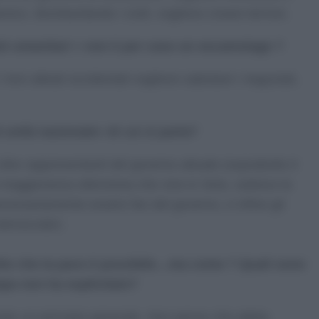
mico. Bombardando i civili, vogliono creare terrore.
idoi umanitari » non è per caso un escamotage ?
i loro alleati occidentali vogliono sabotare i negoziati,
 unità nazionale» di cui si parla?
ire rappresentanti del governo attuale (soprattutto il
 maggioranza silenziosa che vive in Siria, subisce la
necessariamente essere fan del governo, e infine gli
democratici.
tto che la pace è possibile…ma come ? Quali sono
Papa non ha esplicitato?
iato un principio generale. Non penso che abbia