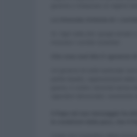
governo e instaurare un regime isla
La rinnovata richiesta di « corr
Sì. Ogni volta che i gruppi armati o 
invocano i corridoi umanitari.
Che cosa vuol dire il «governo di
Un governo di unità nazionale vuol d
partito Baath), rappresentanti della
guerra, è contro i terroristi senza 
oppositori democratici, veramente 
Il Papa nel suo messaggio ha de
le condizioni della pace, che il 
Credo che il pontefice abbia enunc