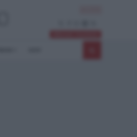
ACCEDI
Abbonati / Sostienici
NIONI
SHOP