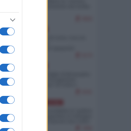
Quali sarebbero le “vittorie
ucraine” decantate dai media
italici?
9656
EUROPA
Invasione di Ceuta: cosa sta
accadendo
nell'enclave spagnola?
9176
EUROPA
Quando il figlio di Netanyahu
incitava "l'occupazione
musulmana" di Ceuta e
Melilla
8341
AMERICA LATINA
Dalla Convertibilità al "grillete
fiscal": l'Argentina si consegna
ai mercati (ancora una volta)
7690