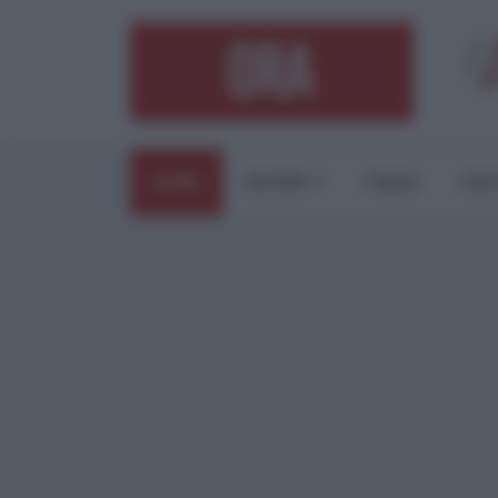
HOME
ESTERI
ITALIA
CUL