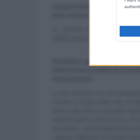
I gruppi armati nella parte Est d
authenti
parla tuttora di gruppi « moderat
Sì, i terroristi che accerchiano Ale
affiliati (stessa ideologia, stessi a
Potrebbero questi gruppi islamis
ribelli hanno accettato di evacua
Internazionale?
Le due situazioni non sono parago
di fortino al centro della città. Ad
intorno alla città la cui perdita sign
organizzazioni come Al Nusra, Ahr
permettere. Questa opposizione arm
vogliono negoziare né prender parte