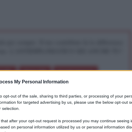
iti per sempre. Il tuo contributo fa la differenza:
mazione. L'ANTIDIPLOMATICO SEI ANCHE TU!
a 5€
Dona 15€
Scegli importo
ocess My Personal Information
to opt-out of the sale, sharing to third parties, or processing of your per
formation for targeted advertising by us, please use the below opt-out s
 bambini. Bambini che erano ammassati, con le loro
 selection.
a di pasticcini o di bevande per festeggiare il Eid al-Fitr
 that after your opt-out request is processed you may continue seeing i
ibelli”, asserragliati nella zona nord di Aleppo,
ased on personal information utilized by us or personal information dis
pevano benissimo che i loro colpi di mortaio avrebbero