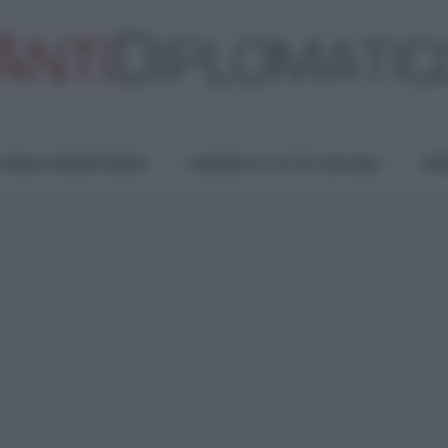
TURA E RESISTENZA
LAVORO E LOTTE SOCIALI
OPI