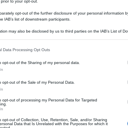
 prior to your opt-out.
; una strage efferata – complici i media di tutto il mondo
rately opt-out of the further disclosure of your personal information by
ad (
e così è già stato
), ottenendo così dall’Occidente
he IAB’s list of downstream participants.
la resa subita dai “ribelli” a Homs.
contro i civili di Aleppo non si ferma. Jabat al Nusra (al
tion may also be disclosed by us to third parties on the IAB’s List of 
 that may further disclose it to other third parties.
libero hanno bersagliato in particolare il quartiere assiro,
 that this website/app uses one or more Google services and may gath
l Data Processing Opt Outs
including but not limited to your visit or usage behaviour. You may click 
via email, Nabil Antaki, medico dei Fratelli maristi, che
 to Google and its third-party tags to use your data for below specifi
mi sulla sua pagina Facebook ha documentato (anche con
o opt-out of the Sharing of my personal data.
ogle consent section.
In
ntervista.
o opt-out of the Sale of my Personal Data.
In
na di civili in questi ultimi giorni, a opera dei
to opt-out of processing my Personal Data for Targeted
ing.
In
a tacciono su quel che accade nella parte di Aleppo che
o opt-out of Collection, Use, Retention, Sale, and/or Sharing
ano, e che è la parte più importante per estensione e
ersonal Data that Is Unrelated with the Purposes for which it
lected.