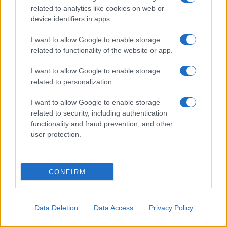
related to analytics like cookies on web or
device identifiers in apps.
Come finirebbe una guerra tra UE e
I want to allow Google to enable storage
Russia? Tre scenari per il 2030 (e le
related to functionality of the website or app.
alternative alla linea dura)
20 Luglio 2026 10:00
I want to allow Google to enable storage
related to personalization.
I want to allow Google to enable storage
#
EDITORIALI
related to security, including authentication
functionality and fraud prevention, and other
user protection.
CONFIRM
Data Deletion
Data Access
Privacy Policy
Cina, Russia e Iran, io ve l’avevo detto (di
Vito Petrocelli)