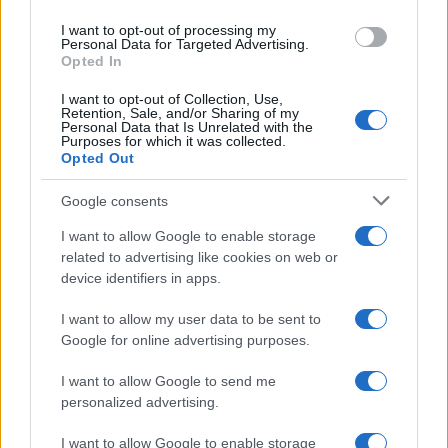
use your data for below specified purposes in below Google
I want to opt-out of processing my
consent section.
Personal Data for Targeted Advertising.
Opted In
Beppe Grillo e il socialismo con
I want to opt-out of Collection, Use,
caratteristiche italiane
Retention, Sale, and/or Sharing of my
Personal Data that Is Unrelated with the
30 Luglio 2026 09:00
Purposes for which it was collected.
Opted Out
Google consents
#
STORIA
IN
DIRETTA
I want to allow Google to enable storage
related to advertising like cookies on web or
device identifiers in apps.
di Loretta Napoleoni
I want to allow my user data to be sent to
Google for online advertising purposes.
I want to allow Google to send me
personalized advertising.
"Black Rock non perde mai" – l'allarme di
Volpi sulla bolla tecnologica
I want to allow Google to enable storage