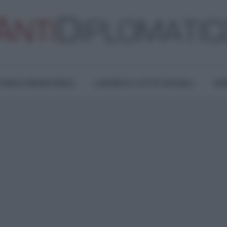
TURA E RESISTENZA
LAVORO E LOTTE SOCIALI
OPI