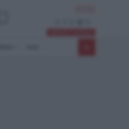
ACCEDI
Abbonati / Sostienici
NIONI
SHOP