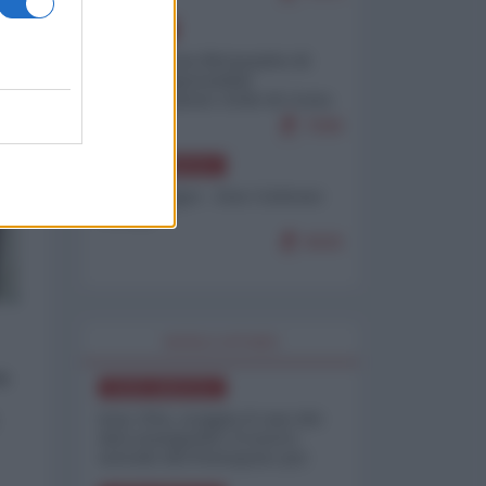
EUROPA
Petro accusa Netanyahu di
essere responsabile
"dell'invasione civile di Ceuta
da parte dei marocchini"
7099
NORD-AMERICA
Chris Hedges - Don Corleone
Trump
6926
WORLD AFFAIRS
a
NORD-AMERICA
Iran-USA, scoppia il caso dei
dati manipolati: il nuovo
metodo del Pentagono per
minimizzare le perdite