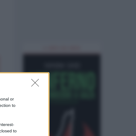
IL LIBRO DEL MESE
sonal or
ection to
nterest-
closed to