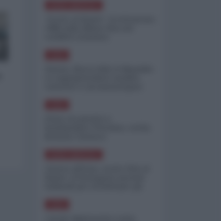
NORD-AMERICA
"Scorte al limite": il retroscena
CNN sulla difesa USA nel
conflitto iraniano
ASIA
Yemen, blocco Bab el-Mandab:
a
Le superpetroliere saudite
costrette a circumnavigare
l'Africa
ASIA
l'Iran era pronto a
bombardare l'Ucraina, cos'ha
fermato l'attacco
NORD-AMERICA
Guerra all'Iran, scorte USA al
limite: il Pentagono investe
miliardi per ricostituire gli
arsenali
ASIA
Canale diplomatico resta