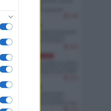
Invasione di Ceuta: cosa sta
accadendo
nell'enclave spagnola?
9269
EUROPA
Quando il figlio di Netanyahu
incitava "l'occupazione
musulmana" di Ceuta e
Melilla
8598
AMERICA LATINA
Dalla Convertibilità al "grillete
fiscal": l'Argentina si consegna
ai mercati (ancora una volta)
7881
EUROPA
Mosca: le esercitazioni
nucleari di Germania e
Francia sono il preludio a una
guerra contro la Russia
7473