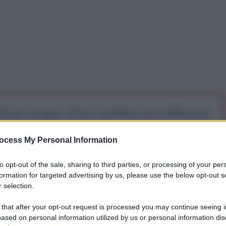
iti per sempre. Il tuo contributo fa la differenza:
mazione. L'ANTIDIPLOMATICO SEI ANCHE TU!
ocess My Personal Information
a 5€
Dona 15€
Scegli importo
to opt-out of the sale, sharing to third parties, or processing of your per
formation for targeted advertising by us, please use the below opt-out s
 selection.
ere le terze elezioni nazionali dalla sua indipendenza
 that after your opt-out request is processed you may continue seeing i
ese ha bloccato la nomina della persona
ased on personal information utilized by us or personal information dis
 guidare la commissione elettorale, visto come un