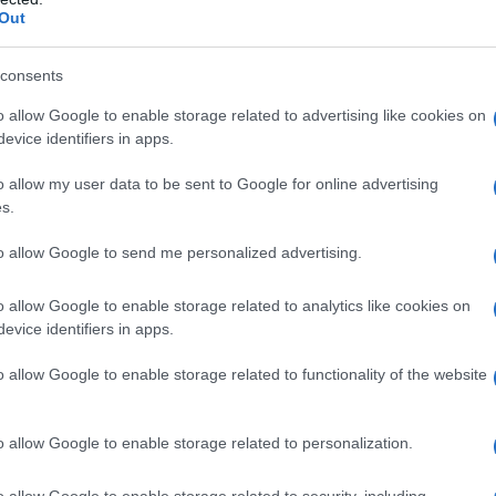
a vera informazione pluralista.
Out
a alla nostra Lunga Marcia.
consents
Abbonati!
o allow Google to enable storage related to advertising like cookies on
evice identifiers in apps.
o allow my user data to be sent to Google for online advertising
s.
pure effettua una donazione
to allow Google to send me personalized advertising.
a 5€
Dona 15€
Scegli importo
o allow Google to enable storage related to analytics like cookies on
evice identifiers in apps.
o allow Google to enable storage related to functionality of the website
o allow Google to enable storage related to personalization.
o allow Google to enable storage related to security, including