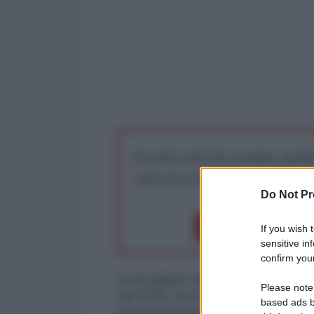
I nostri articoli saranno gratu
preserva la libera infor
Do Not Pr
Dona 1€
Don
If you wish 
sensitive in
confirm your
In un paese che si appresta a viv
Please note
nel 1975, la Corte suprema angol
based ads b
precedentemente selezionata per