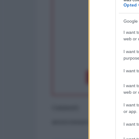
Rivendica un
Opted 
Partecip
Google 
I want t
web or d
I want t
purpose
op
I want 
Dona 1€
Don
I want t
web or d
I want t
Commenti
or app.
ancora nessun commento
I want t
I want t