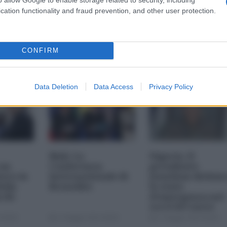
cation functionality and fraud prevention, and other user protection.
CONFIRM
Data Deletion
Data Access
Privacy Policy
Mali. La
Nigeria. Il
 un
Conferenza
presidente
uoco in
Internazionale di
Jonathan dichiar
ella
Bruxelles
lo stato
n Ki-
d’emergenza nel
nord del paese
 00:00
17 Maggio 2013 00:00
17 Maggio 2013 00:00