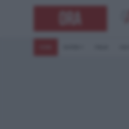
HOME
ESTERI
ITALIA
CUL