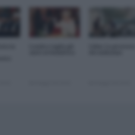
ata la
Londra taglia gli
Libia: La protest
aiuti al Sudafrica
dei miliziani
ento
 00:00
03 Maggio 2013 00:00
03 Maggio 2013 00:00