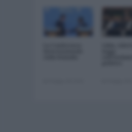
La Conferenza
Libia. Adott
Internazionale
legge
sulla Somalia
sull'Isolam
politico
10 Maggio 2013 00:00
10 Maggio 2013