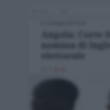
Home
Africa
18 Maggio 2012 00:00
Angola: Corte 
nomina di Ingl
elettorale
980