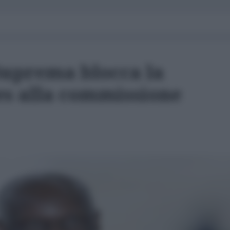
Suprema blocca la
es alla commissione