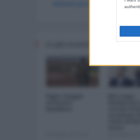
Abbonati per commentare
authenti
Le più recenti da Africa
Niger. Doppio
Rd Congo.
attentato
Dichiarato
kamikaze
cessate il f
occasione d
visita di Ba
moon
24 Maggio 2013 00:00
24 Maggio 2013