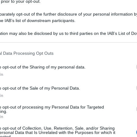
 prior to your opt-out.
e Eduardo dos Santos. I partiti dell'opposizione,
ita, avevano impugnato la nomina di Susana Ingles per
rately opt-out of the further disclosure of your personal information by
he IAB’s list of downstream participants.
, mentre il ruolo dovrebbe essere ricoperto da un
tion may also be disclosed by us to third parties on the IAB’s List of 
i del gruppo femminista Oma, visto come alleato
 that may further disclose it to other third parties.
er questo i gruppi dell'opposizione hanno dichiarato
In una nota ufficiale, l'MPLA ha scritto di
 that this website/app uses one or more Google services and may gath
l Data Processing Opt Outs
including but not limited to your visit or usage behaviour. You may click 
 decisione". Unita aveva deciso di organizzare una
 to Google and its third-party tags to use your data for below specifi
a per sabato prossimo contro la nomina. Nelle sole
o opt-out of the Sharing of my personal data.
ogle consent section.
la guerra civile durata 27 anni nel paese, l'MPLA si
In
o opt-out of the Sale of my Personal Data.
In
ATTENZIONE!
to opt-out of processing my Personal Data for Targeted
ing.
In
r reagire alla dittatura degli algoritmi.
iDiplomatico lede un tuo diritto fondamentale.
o opt-out of Collection, Use, Retention, Sale, and/or Sharing
ersonal Data that Is Unrelated with the Purposes for which it
lected.