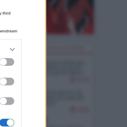
 third
Downstream
er and store
I PIÙ LETTI DELLA SETTIMANA
to grant or
ed purposes
Restare umani: la forma più
alta di ribellione al mondo
distopico di oggi (di Alberto
Bradanini)
20775
Ceuta: perché il Marocco fa
con noi quello che vuole (di
Alberto Negri)
12504
EUROPA