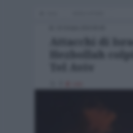
Home
WORLD AFFAIRS
24 Ottobre 2024 08:48
Attacchi di Isra
Hezbollah colpi
Tel Aviv
1089