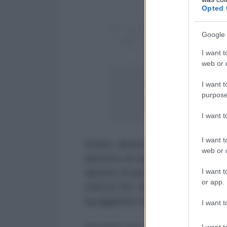
Opted 
Google 
#???????
?????
I want t
pic.twitter.com/
web or d
— ??? ?????
I want t
purpose
2024
I want 
I want t
Inoltre, almeno una persona
sare
web or d
distretto di Jnah della capitale a
I want t
almeno 16 persone sono rimaste fer
or app.
città di Tiro. Sulla strada da Nahl
ha aggiunto l'agenzia.
I want t
I want t