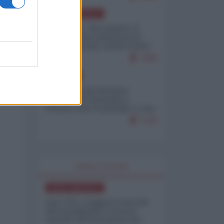
NORD-AMERICA
Il "mistero" dei numeri: il
governo Usa minimizza le
vittime in Iran, mentre fonti
interne...
7683
EUROPA
Mosca: le esercitazioni
nucleari di Germania e
Francia sono il preludio a una
guerra contro la Russia
7370
WORLD AFFAIRS
NORD-AMERICA
Iran-USA, scoppia il caso dei
dati manipolati: il nuovo
metodo del Pentagono per