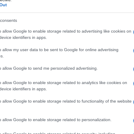
Out
consents
??: ?????? ??????? ???? ???????
o allow Google to enable storage related to advertising like cookies on
7glXRshrDz
evice identifiers in apps.
 (@thisislebnews)
October 23,
o allow my user data to be sent to Google for online advertising
s.
to allow Google to send me personalized advertising.
o allow Google to enable storage related to analytics like cookies on
bbe
stata uccisa e cinque ferite in un attacco al
evice identifiers in apps.
raba. Il Ministero della Sanità libanese
ha riportat
che
o allow Google to enable storage related to functionality of the website
ite negli attacchi israeliani dentro e intorno alla
e alla città di Baalbek sono stati
registrati
24 feriti,
o allow Google to enable storage related to personalization.
o allow Google to enable storage related to security, including