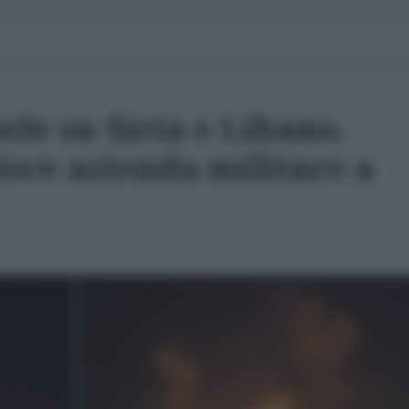
ele su Siria e Libano.
sce azienda militare a