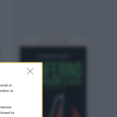
IL LIBRO DEL MESE
sonal or
ection to
nterest-
closed to