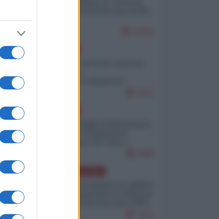
Quali sarebbero le “vittorie
ucraine” decantate dai media
italici?
10253
EUROPA
Invasione di Ceuta: cosa sta
accadendo
nell'enclave spagnola?
9222
EUROPA
Quando il figlio di Netanyahu
incitava "l'occupazione
musulmana" di Ceuta e
Melilla
8489
AMERICA LATINA
Dalla Convertibilità al "grillete
fiscal": l'Argentina si consegna
ai mercati (ancora una volta)
7814