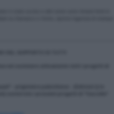
ano è stato ucciso e altri sette sono rimasti feriti in
aeliani su Damasco e Homs, riporta l'agenzia di stampa
_________________________________________
O DEL SUPPORTO DI TUTTI
nea nel sostenere attivamente tutti i progetti di
ad" - prigioniera palestinese - (Edizioni Q in
i) sosterrete i prossimi progetti di "Gazzella"