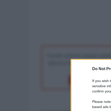
I nostri articoli saranno gratu
preserva la libera infor
Do Not Pr
Dona 1€
Don
If you wish 
sensitive in
confirm your
Please note
based ads b