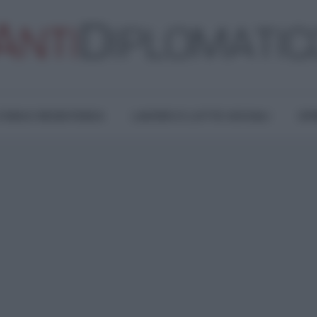
TURA E RESISTENZA
LAVORO E LOTTE SOCIALI
OPI