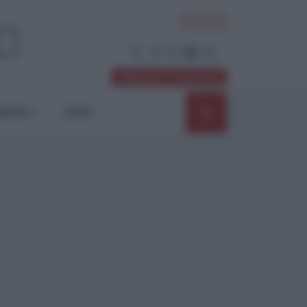
ACCEDI
Abbonati / Sostienici
NIONI
SHOP