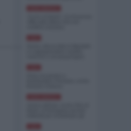
minimizzare le perdite
NORD-AMERICA
"Scorte al limite": il retroscena
CNN sulla difesa USA nel
conflitto iraniano
ASIA
_____________________
Yemen, blocco Bab el-Mandab:
Le superpetroliere saudite
costrette a circumnavigare
l'Africa
ASIA
l'Iran era pronto a
bombardare l'Ucraina, cos'ha
fermato l'attacco
NORD-AMERICA
Guerra all'Iran, scorte USA al
limite: il Pentagono investe
miliardi per ricostituire gli
arsenali
ASIA