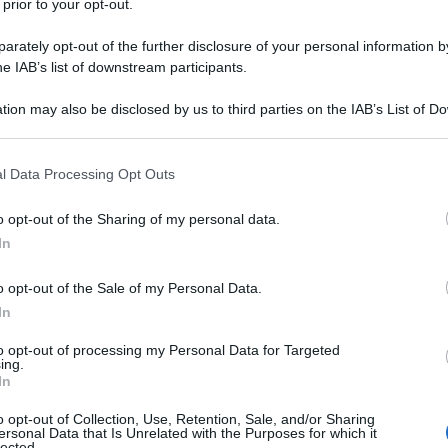
 tre dei suoi soldati sono stati uccisi, tra cui un
 prior to your opt-out.
 israeliano contro le sue truppe durante l'evacuazione
rately opt-out of the further disclosure of your personal information by
he IAB’s list of downstream participants.
tion may also be disclosed by us to third parties on the IAB’s List of 
 that may further disclose it to other third parties.
.. ???? ????????? ?????? ???? ???
 that this website/app uses one or more Google services and may gath
??? ????? ?????? ??????
l Data Processing Opt Outs
including but not limited to your visit or usage behaviour. You may click 
/q30ghFsCHL
 to Google and its third-party tags to use your data for below specifi
o opt-out of the Sharing of my personal data.
ogle consent section.
In
 (@thisislebnews)
October 23,
o opt-out of the Sale of my Personal Data.
In
to opt-out of processing my Personal Data for Targeted
ing.
ato la periferia meridionale di Beirut durante la
In
se con circa 17 attacchi nel giro di diverse ore.
o opt-out of Collection, Use, Retention, Sale, and/or Sharing
ersonal Data that Is Unrelated with the Purposes for which it
lected.