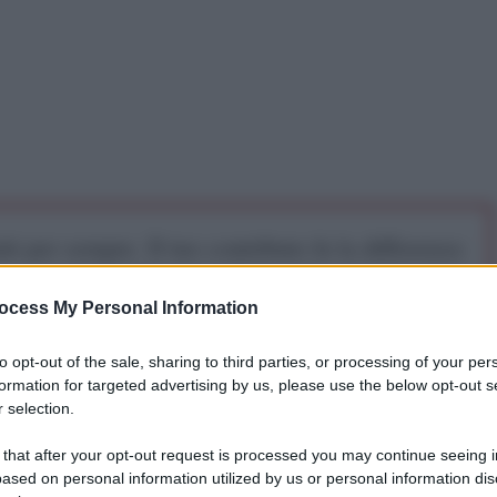
iti per sempre. Il tuo contributo fa la differenza:
mazione. L'ANTIDIPLOMATICO SEI ANCHE TU!
ocess My Personal Information
a 5€
Dona 15€
Scegli importo
to opt-out of the sale, sharing to third parties, or processing of your per
formation for targeted advertising by us, please use the below opt-out s
 selection.
 that after your opt-out request is processed you may continue seeing i
ased on personal information utilized by us or personal information dis