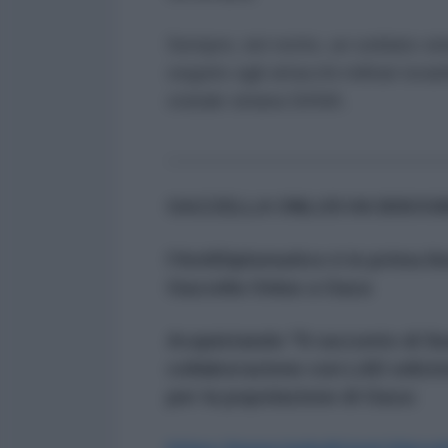
Sempre, ieri notte, un soldato siri
seguito agli attacchi militari isr
statale siriana SANA.
_________________________
GAZZELLA ONLUS HA BISOGN
l'AntiDiplomatico è in prima li
Gazzella Onlus a Gaza
Acquistando "Il racconto di Sua
collaborazione con LAD edizion
per la popolazione di Gaza: