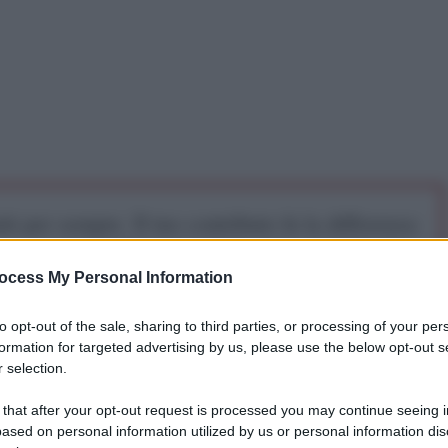
iti per sempre. Il tuo contributo fa la differenza:
mazione. L'ANTIDIPLOMATICO SEI ANCHE TU!
ocess My Personal Information
a 5€
Dona 15€
Scegli importo
to opt-out of the sale, sharing to third parties, or processing of your per
formation for targeted advertising by us, please use the below opt-out s
 selection.
 that after your opt-out request is processed you may continue seeing i
ased on personal information utilized by us or personal information dis