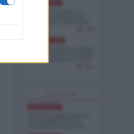
NORD-AMERICA
Il "mistero" dei numeri: il
governo Usa minimizza le
vittime in Iran, mentre fonti
interne...
7648
AMERICA LATINA
Dalla Convertibilità al "grillete
fiscal": l'Argentina si consegna
ai mercati (ancora una volta)
7613
WORLD AFFAIRS
NORD-AMERICA
Iran-USA, scoppia il caso dei
dati manipolati: il nuovo
metodo del Pentagono per
minimizzare le perdite