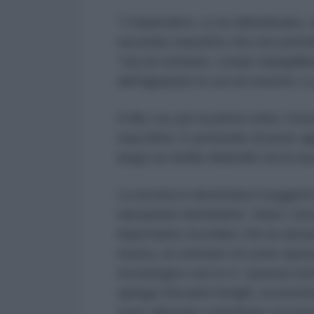
“L’imperativo, a cui obbedivano, 
secondo massime che non potrebb
“ma al contrario: compi tranquil
dell’apparato in cui sei inserito; 
A My Lai, per la prima volta, l’e
macchina. E pretende di poter ag
lungo un simile dislivello tra la s
La tecnica è diventata il soggetto
narrazione dominante. Sono i tecno
importante ricordare che la narra
neutra, al contrario di come spe
tecnologico non lo è. Questa stori
spiega Giovanni Arrighi, economist
sono alternati a dominare l’ec