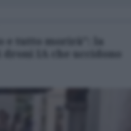
o e tutto morirà": la
i droni IA che uccidono