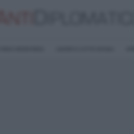
TURA E RESISTENZA
LAVORO E LOTTE SOCIALI
OPI