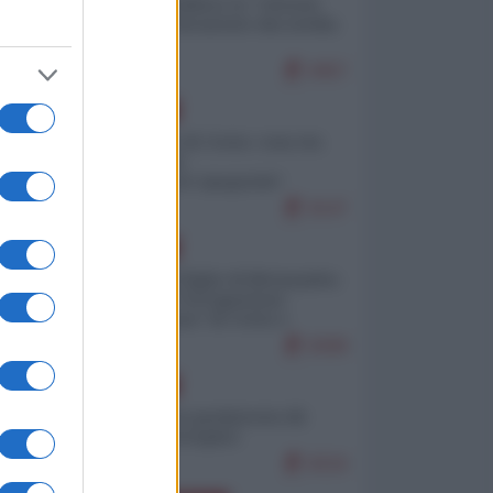
Quali sarebbero le “vittorie
ucraine” decantate dai media
italici?
9457
EUROPA
Invasione di Ceuta: cosa sta
accadendo
nell'enclave spagnola?
9147
EUROPA
Quando il figlio di Netanyahu
incitava "l'occupazione
musulmana" di Ceuta e
Melilla
8308
EUROPA
Geopolitica predatoria (di
Marco Travaglio)
8216