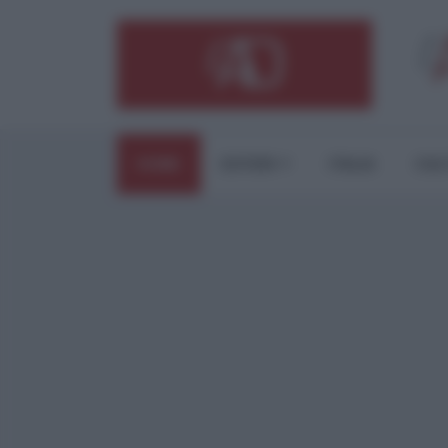
HOME
ESTERI
ITALIA
CUL