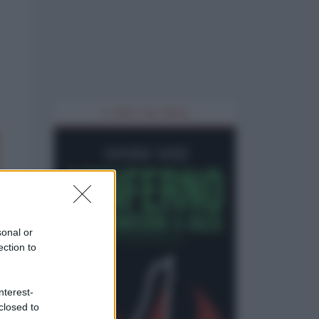
IL LIBRO DEL MESE
sonal or
ection to
nterest-
closed to