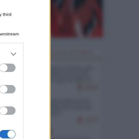
 third
Downstream
er and store
I PIÙ LETTI DELLA SETTIMANA
to grant or
ed purposes
Restare umani: la forma più
alta di ribellione al mondo
distopico di oggi (di Alberto
Bradanini)
19042
Ceuta: perché il Marocco fa
con noi quello che vuole (di
Alberto Negri)
12276
EUROPA