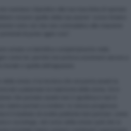
non suonava: impedisci alla tua macchina di operare
ero essere quelle della tua azione” scrive Anders
lamente tutto ciò che non contraddice alle massime
e pretendi di poter agire così”.
ssere umano si identifica completamente nella
ire come lei, perché non poteva sostenere ancora a
ua morale e quella dell’apparato.
 della storia: è la tecnica che ora porta avanti la
crati a plasmare la traiettoria della storia. Ed è
zione che portano avanti non è apolitica e non è
sso siamo portati a credere: lo stesso progresso
a è il risultato di scelte politiche ben precise: come
a e sociologo, nel corso della storia i poli che si
onomia mondiale hanno sempre combinato supremazia