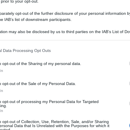
 prior to your opt-out.
rately opt-out of the further disclosure of your personal information by
di un test” ha dichiarato Alexander Kokhanovskyy,
he IAB’s list of downstream participants.
 Scientist
durante un evento stampa ospitato
tion may also be disclosed by us to third parties on the IAB’s List of 
 that may further disclose it to other third parties.
 that this website/app uses one or more Google services and may gath
in un test condotto sul campo due anni fa, alcuni
l Data Processing Opt Outs
including but not limited to your visit or usage behaviour. You may click 
i soldati russi. E lo hanno fatto senza alcun
 to Google and its third-party tags to use your data for below specifi
o opt-out of the Sharing of my personal data.
sionale.
ogle consent section.
In
tto morirà: tutto ciò che verrà trovato in quella
o opt-out of the Sale of my Personal Data.
cun collegamento con il drone, non si può vedere il
In
ò che vede verrà ucciso” ha affermato
to opt-out of processing my Personal Data for Targeted
l’articolo “Fully autonomous drones have killed
ing.
In
” su
New Scientist
di Matthew Sparkes .
o opt-out of Collection, Use, Retention, Sale, and/or Sharing
ersonal Data that Is Unrelated with the Purposes for which it
 sappiamo, che una macchina decide autonomamente
lected.