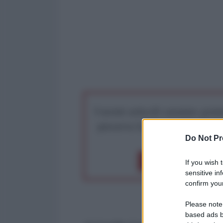
I nostri articoli saranno gratu
preserva la libera infor
Do Not Pr
Dona 1€
Don
If you wish 
sensitive in
confirm your
Please note
based ads b