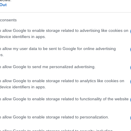
Out
consents
turo distopico in cui i robot ci dominano e ci
via, questa preoccupazione, per quanto
o allow Google to enable storage related to advertising like cookies on
evice identifiers in apps.
 sguardo dal vero fulcro etico del problema: chi ha
si così?
o allow my user data to be sent to Google for online advertising
s.
 questo caso anche sbagliato, rispondere a questa
to allow Google to send me personalized advertising.
ssere umano in generale. La responsabilità non può
ntamente: Gunther Anders, filosofo del Novecento, ha
o allow Google to enable storage related to analytics like cookies on
tori del 1978, spiegando che non tutti gli esseri
evice identifiers in apps.
o fatto la storia. Alcuni esseri umani, che Anders
o allow Google to enable storage related to functionality of the website
ittime della narrazione dei dominanti. La storia non è
i è sempre autoaffermata, ma è una storia di classi: i
o allow Google to enable storage related to personalization.
storici sono vittime della loro narrazione.
o allow Google to enable storage related to security, including