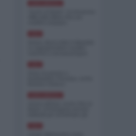
NORD-AMERICA
"Scorte al limite": il retroscena
CNN sulla difesa USA nel
conflitto iraniano
ASIA
Yemen, blocco Bab el-Mandab:
Le superpetroliere saudite
costrette a circumnavigare
l'Africa
ASIA
l'Iran era pronto a
bombardare l'Ucraina, cos'ha
fermato l'attacco
NORD-AMERICA
Guerra all'Iran, scorte USA al
limite: il Pentagono investe
miliardi per ricostituire gli
arsenali
ASIA
Canale diplomatico resta