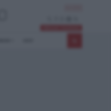
ACCEDI
Abbonati / Sostienici
NIONI
SHOP