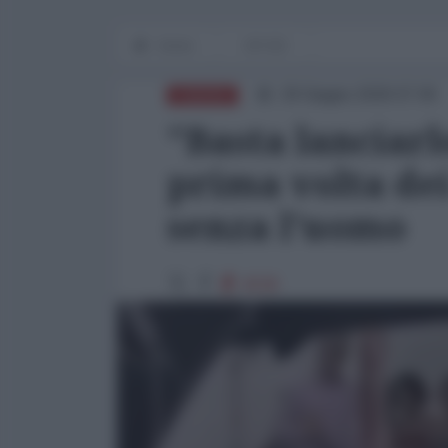
Home
OP-ED
29 Giugno 2026 07:00
EUROPA
"Basta lanciarl
prima volta de
senza l'uomo
4538