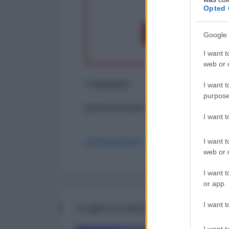
op
Opted 
Dona 1€
Don
Google 
I want t
web or d
Commenti
I want t
purpose
ancora nessun commento
I want 
Abbonati per commentare
I want t
web or d
I want t
or app.
I want t
Le più recenti da Finanza
I want t