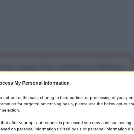
iti per sempre. Il tuo contributo fa la differenza:
mazione. L'ANTIDIPLOMATICO SEI ANCHE TU!
ocess My Personal Information
a 5€
Dona 15€
Scegli importo
to opt-out of the sale, sharing to third parties, or processing of your per
formation for targeted advertising by us, please use the below opt-out s
 selection.
 that after your opt-out request is processed you may continue seeing i
x ministro delle Finanze greco
Yanis Varoufakis
ha
ased on personal information utilized by us or personal information dis
nza in carica, era riuscito a raggiungere un accordo