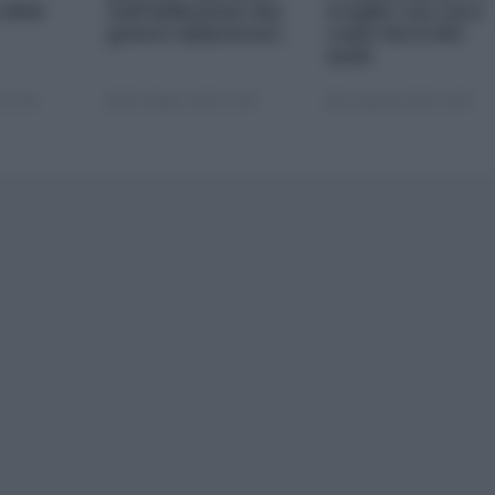
 2026
sull'inflazione dei
sceglie con cura
generi alimentari
come farsi del
male
 22:00
05 Ottobre 2025 13:00
22 Agosto 2025 10:00