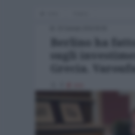
Home
Finanza
20 Gennaio 2016 00:00
Berlino ha fatt
sugli investimen
Grecia. Varouf
2005