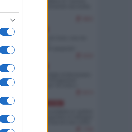
Quali sarebbero le “vittorie
ucraine” decantate dai media
italici?
9802
EUROPA
Invasione di Ceuta: cosa sta
accadendo
nell'enclave spagnola?
9193
EUROPA
Quando il figlio di Netanyahu
incitava "l'occupazione
musulmana" di Ceuta e
Melilla
8374
AMERICA LATINA
Dalla Convertibilità al "grillete
fiscal": l'Argentina si consegna
ai mercati (ancora una volta)
7708