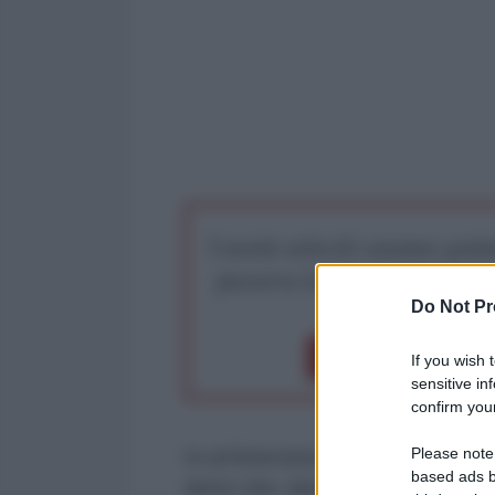
I nostri articoli saranno gratu
preserva la libera infor
Do Not Pr
Dona 1€
Don
If you wish 
sensitive in
confirm your
Please note
In un'intervista con SKAI TV, l'e
based ads b
detto che, durante la sua permane