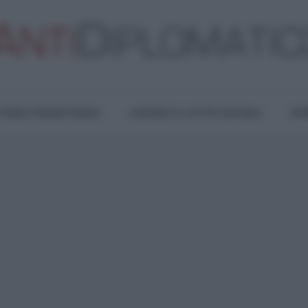
TURA E RESISTENZA
LAVORO E LOTTE SOCIALI
OPI