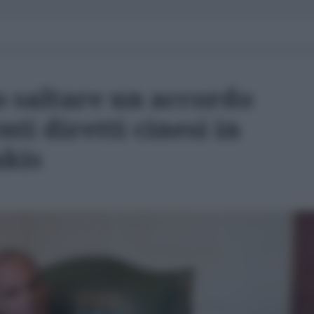
o saltare un accordo
ti diretti cinesi in
akis