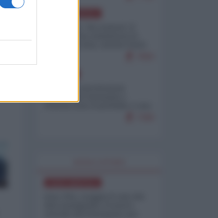
NORD-AMERICA
Il "mistero" dei numeri: il
governo Usa minimizza le
vittime in Iran, mentre fonti
interne...
7659
EUROPA
Mosca: le esercitazioni
nucleari di Germania e
Francia sono il preludio a una
guerra contro la Russia
7308
WORLD AFFAIRS
NORD-AMERICA
Iran-USA, scoppia il caso dei
dati manipolati: il nuovo
metodo del Pentagono per