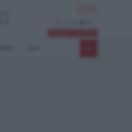
ACCEDI
Abbonati / Sostienici
NIONI
SHOP