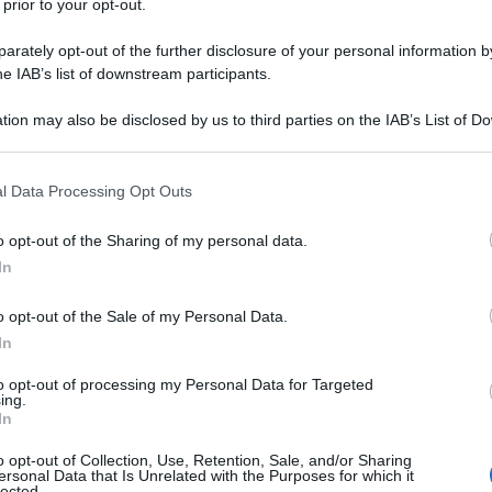
 prior to your opt-out.
ito, ma "questo accordo è stato rovesciato con una
rately opt-out of the further disclosure of your personal information by
 ha ammesso di aver "fallito" durante il suo mandato
he IAB’s list of downstream participants.
 cose in modo diverso."
tion may also be disclosed by us to third parties on the IAB’s List of 
 that may further disclose it to other third parties.
ATTENZIONE!
 that this website/app uses one or more Google services and may gath
l Data Processing Opt Outs
including but not limited to your visit or usage behaviour. You may click 
r reagire alla dittatura degli algoritmi.
 to Google and its third-party tags to use your data for below specifi
o opt-out of the Sharing of my personal data.
ogle consent section.
iDiplomatico lede un tuo diritto fondamentale.
In
a vera informazione pluralista.
o opt-out of the Sale of my Personal Data.
a alla nostra Lunga Marcia.
In
to opt-out of processing my Personal Data for Targeted
ing.
Abbonati!
In
o opt-out of Collection, Use, Retention, Sale, and/or Sharing
ersonal Data that Is Unrelated with the Purposes for which it
lected.