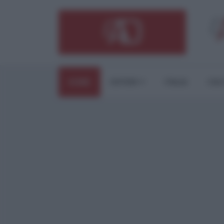
HOME
ESTERI
ITALIA
CUL