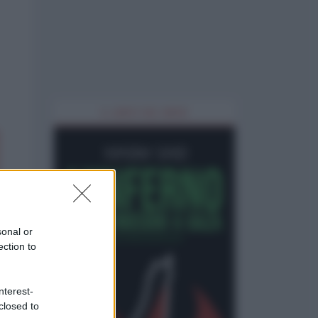
IL LIBRO DEL MESE
sonal or
ection to
nterest-
closed to