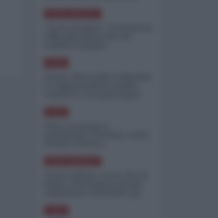
minimizzare le perdite
NORD-AMERICA
"Scorte al limite": il retroscena
CNN sulla difesa USA nel
conflitto iraniano
ASIA
Yemen, blocco Bab el-Mandab:
Le superpetroliere saudite
costrette a circumnavigare
l'Africa
ASIA
l'Iran era pronto a
bombardare l'Ucraina, cos'ha
fermato l'attacco
NORD-AMERICA
Guerra all'Iran, scorte USA al
limite: il Pentagono investe
miliardi per ricostituire gli
arsenali
ASIA