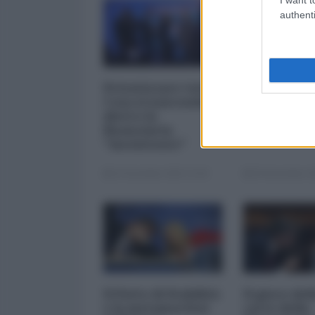
authenti
Privatizzare tutto.
I 5 element
Cosa si nasconde
inquietanti
dietro la
vicenda Mp
finanziaria
Mediobanc
"inesistente"
22 Dicembre 2025 12:00
29 Novembre 20
Il Patto di Stabilità
Il gioco del
e la metamorfosi
carte della