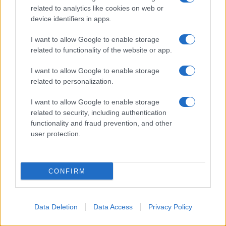
related to analytics like cookies on web or
device identifiers in apps.
Yunnan: Dove il tè incontra il caffè e la
macadamia profuma di futuro
I want to allow Google to enable storage
27 Ottobre 2025 10:00
related to functionality of the website or app.
I want to allow Google to enable storage
related to personalization.
#
I
MEDIA
ALLA
GUERRA
I want to allow Google to enable storage
related to security, including authentication
functionality and fraud prevention, and other
di Francesco Santoianni
user protection.
CONFIRM
Milioni di chiamate spam? Colpa dello
Stato che non c’è più
Data Deletion
Data Access
Privacy Policy
28 Luglio 2026 16:00