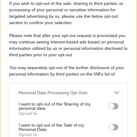
If you wish to opt-out of the sale, sharing to third parties, or
processing of your personal or sensitive information for
targeted advertising by us, please use the below opt-out
section to confirm your selection.
#
UNA
FINESTRA
APERTA
Please note that after your opt-out request is processed you
may continue seeing interest-based ads based on personal
Una finestra aperta
information utilized by us or personal information disclosed to
third parties prior to your opt-out.
You may separately opt-out of the further disclosure of your
personal information by third parties on the IAB’s list of
La governance cinese vista dai
downstream participants.
rappresentanti italiani e la visione dello
sviluppo comune sino-italiano
Personal Data Processing Opt Outs
This information may also be disclosed by us to third parties
on the IAB’s List of Downstream Participants that may further
06 Agosto 2026 08:00
I want to opt-out of the Sharing of my
disclose it to other third parties.
personal data.
Opted In
Please note that this website/app uses one or more Google
services and may gather and store information including but
I want to opt-out of the Sale of my
#
SCELTI
DAL
PEOPLE'S
DAILY
Personal Data.
not limited to your visit or usage behaviour. You may click to
Opted In
grant or deny consent to Google and its third-party tags to