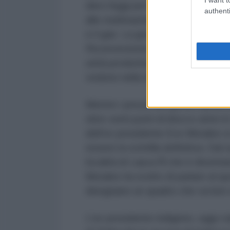
dieci leggi per la riattivazione 
authenti
alle multinazionali minacciando di
e il gas. La goccia che ha fatto t
Riconversione Agraria, che consen
unità produttive ipotecabili, una 
vedono nella terra molto più di
Mentre i prezzi dei generi aliment
oltre venti punti di blocco attivi 
dell’ex presidente Evo Morales si 
essere la scintilla definitiva. Dal
località di Lauca Ñ che è diventat
Morales ha scelto di parlare al q
disegnano un quadro che va ben olt
L’ex presidente indigeno, oggi co