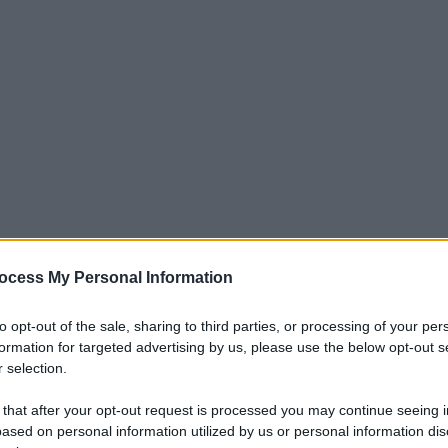
ocess My Personal Information
iti per sempre. Il tuo contributo fa la differenza:
to opt-out of the sale, sharing to third parties, or processing of your per
mazione. L'ANTIDIPLOMATICO SEI ANCHE TU!
formation for targeted advertising by us, please use the below opt-out s
 selection.
 that after your opt-out request is processed you may continue seeing i
a 5€
Dona 15€
Scegli importo
ased on personal information utilized by us or personal information dis