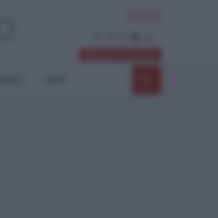
ACCEDI
Abbonati / Sostienici
NIONI
SHOP