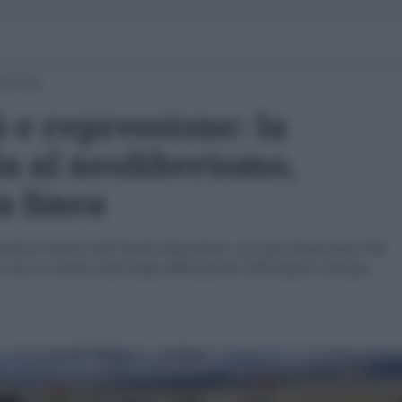
 17:13
i e repressione: la
la al neoliberismo,
a linea
urali al ritorno del Fondo Monetario, sei mesi di governo Paz
 non si vedeva dai tempi delle guerre dell'acqua e del gas