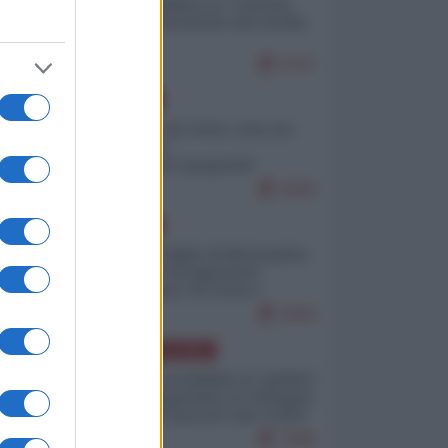
Quali sarebbero le “vittorie
ucraine” decantate dai media
italici?
9747
EUROPA
Invasione di Ceuta: cosa sta
accadendo
nell'enclave spagnola?
9189
EUROPA
Quando il figlio di Netanyahu
incitava "l'occupazione
musulmana" di Ceuta e
Melilla
8364
AMERICA LATINA
Dalla Convertibilità al "grillete
fiscal": l'Argentina si consegna
ai mercati (ancora una volta)
7696