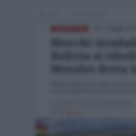
Home
IN PRIMO PIANO
17 Maggio 2026
AMERICA LATINA
Blocchi stradal
Bolivia si ribel
Morales detta l
Dalla privatizzazione delle risorse nat
hanno compattato un fronte sociale che
La Redazione de l'AntiDiplomatico
2114