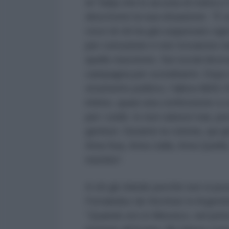
di Tarija che lo accusa di tratta 
descrivere la sua situazione. “È 
voce di chi ha già soppesato ogni
per corruzione e non trovarono nu
quello riuscirono. Sui social dice
campagna per screditarmi. Dopo il
strumento politico, l’allora MAS-II
intimo, quasi una confessione a cu
per i soldi. Io non ruberei mai, pe
genitori. Durante la colonia, qui g
Ama Sua, Ama Llulla, Ama Quella.
mentire”.
A chi gli chiede perché non si pre
Fernández de Kirchner in Argent
“Quando ero in Messico, nel prim