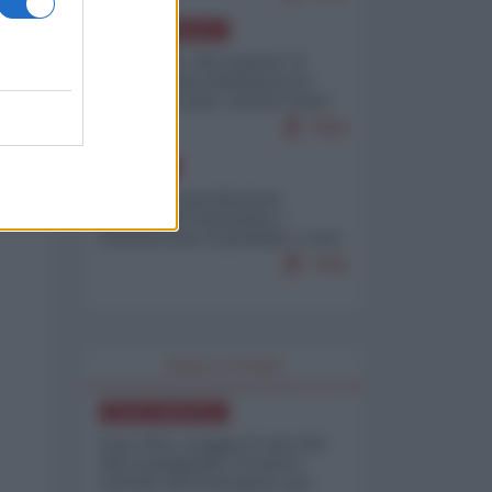
NORD-AMERICA
Il "mistero" dei numeri: il
governo Usa minimizza le
vittime in Iran, mentre fonti
interne...
7659
EUROPA
Mosca: le esercitazioni
nucleari di Germania e
Francia sono il preludio a una
guerra contro la Russia
7308
WORLD AFFAIRS
NORD-AMERICA
Iran-USA, scoppia il caso dei
dati manipolati: il nuovo
metodo del Pentagono per