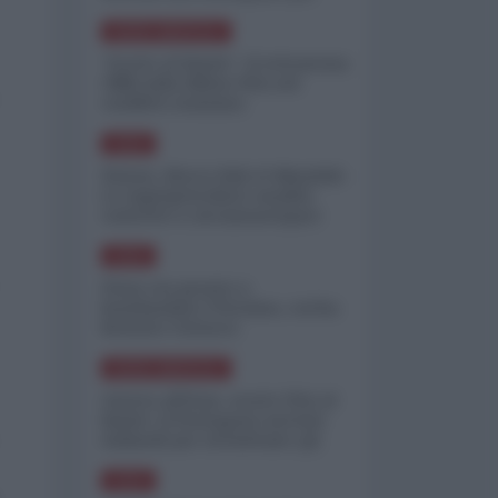
minimizzare le perdite
NORD-AMERICA
"Scorte al limite": il retroscena
CNN sulla difesa USA nel
conflitto iraniano
ASIA
Yemen, blocco Bab el-Mandab:
Le superpetroliere saudite
costrette a circumnavigare
l'Africa
ASIA
l'Iran era pronto a
bombardare l'Ucraina, cos'ha
fermato l'attacco
NORD-AMERICA
Guerra all'Iran, scorte USA al
limite: il Pentagono investe
miliardi per ricostituire gli
arsenali
ASIA