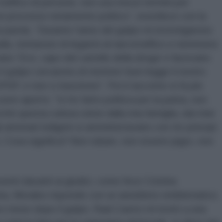
e traffico di persone, non usa mezzi termini per
un processo netamente politico”, esordisce con la
 parola. “Durante l’anno del golpe mi investigarono
lla, tentarono di legarmi al narcotraffico e nemmeno
vano ‘Evo, capo del cartello della droga’ e facevano
 golpe cercarono di mettere fuori legge il nostro
PSP, e non ci riuscirono”. Poi il racconto si fa più
ore aperto: “Io ho fatto politica per la patria, non
rché questa cultura viene dalla mia famiglia, dai miei
li antenati indigeni si amministravano con tre principi:
 Cosa significa? Non rubare, non essere pigro, non
senti davanti ai giudici, come fece Cristina
ina, Morales risponde con un aneddoto emblematico.
o mese dopo il golpe, Raúl Castro mi invitò a una