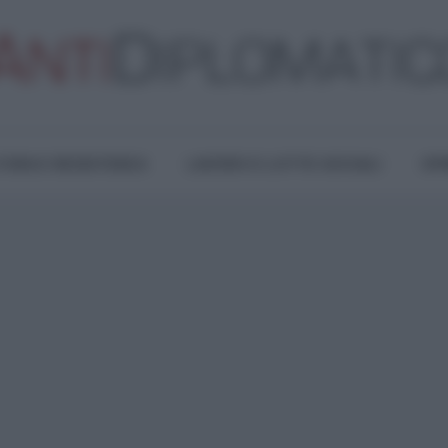
TURA E RESISTENZA
LAVORO E LOTTE SOCIALI
OPI