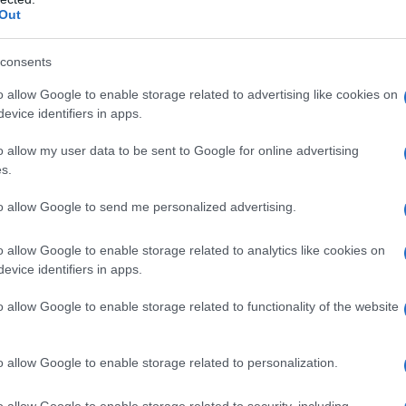
 quelle stesse zone di El Alto che nel 2019 furono
Out
durante il golpe contro Evo Morales. La storia, con i
tersi.
consents
o allow Google to enable storage related to advertising like cookies on
evice identifiers in apps.
s se reabsstecen de elementos
o allow my user data to be sent to Google for online advertising
teleSURtv
pic.twitter.com/m79Mvqc4cj
s.
rales (@FreddyteleSUR)
May 16,
to allow Google to send me personalized advertising.
o allow Google to enable storage related to analytics like cookies on
evice identifiers in apps.
o allow Google to enable storage related to functionality of the website
ntrale Operaia Boliviana, la potente COB che guida la
 chiaro: “Non ci piegheranno nella lotta che abbiamo
o allow Google to enable storage related to personalization.
ndo il governo neoliberista di usare la giustizia come
enso. Al centro della contesa c’è un pacchetto di
o allow Google to enable storage related to security, including