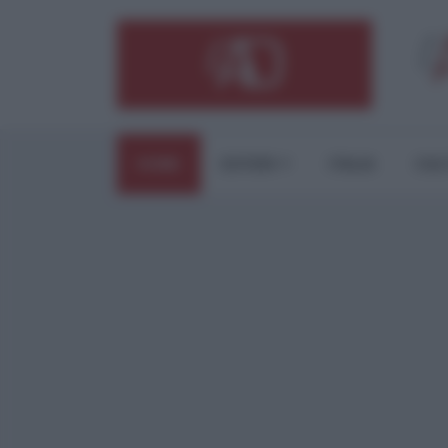
HOME
ESTERI
ITALIA
CUL