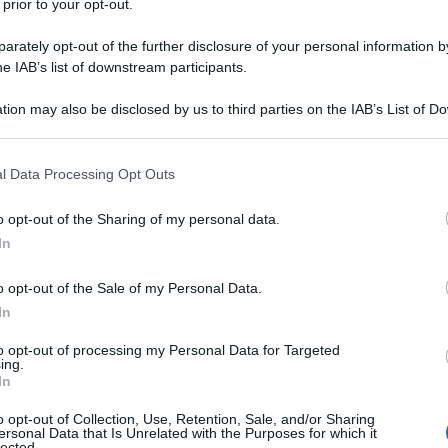
 prior to your opt-out.
e delle esplosioni di gas lacrimogeni si mescola da
rately opt-out of the further disclosure of your personal information by
tus, i corni usati dai popoli originari per chiamare
he IAB’s list of downstream participants.
testa qualunque quella che sta paralizzando la
tion may also be disclosed by us to third parties on the IAB’s List of 
plosione sociale che in appena sei mesi ha eroso le
 that may further disclose it to other third parties.
 Paz, l’imprenditore neoliberista salito al potere
 that this website/app uses one or more Google services and may gath
l Data Processing Opt Outs
o per tutti”, che in realtà sarebbe da leggere come
including but not limited to your visit or usage behaviour. You may click 
er le vecchie èlite che erano state spodestate negli
 to Google and its third-party tags to use your data for below specifi
o opt-out of the Sharing of my personal data.
ogle consent section.
In
cento agenti tra poliziotti e militari sono stati
o opt-out of the Sale of my Personal Data.
In
nta tra La Paz, la vicina El Alto e l’autostrada che
i spezzare i blocchi stradali che da più di due
to opt-out of processing my Personal Data for Targeted
ing.
in una morsa soffocante. Decine di persone sono
In
e non ha piegato la resistenza popolare. Nel giro di
o opt-out of Collection, Use, Retention, Sale, and/or Sharing
ti sono tornati a innalzare barricate nei punti
ersonal Data that Is Unrelated with the Purposes for which it
lected.